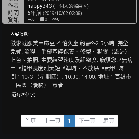
作者
happy343
(一個人的獨白。)
時間
6年前
(2019/10/02 02:08)
資訊
0
image
0
link
0
內容預覽:
徵求凝膠美甲麻豆 不怕久坐 約需2-2.5小時. 完全
免費. 流程：手部基礎保養、修型、凝膠（設計）
上色、拍照. 主要練習速度及細緻度. 麻煩您. *無病
甲. *指甲長度別太短. *準時、不放鳥. *素甲. 時
間：10/3 （星期四）. 10:30. 14:00. 地址：高雄市
三民區（後驛）. 意者
(還有29個字)
首頁
上一頁
1
下一頁
尾頁