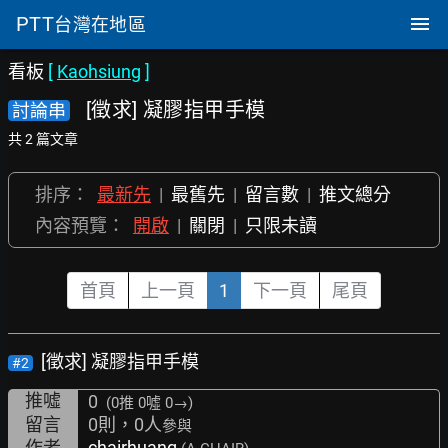
PTT
台灣在地區
看板
[
Kaohsiung
]
[徵求] 凝膠指甲手模
討論串
共 2 篇文章
排序：
最新先
|
最舊先
|
留言數
|
推文總分
內容預覽：
開啟
|
關閉
|
只限未讀
首頁
上一頁
1
下一頁
尾頁
[徵求] 凝膠指甲手模
#2
推噓
0
(0推
0噓 0→
)
留言
0則，0人
參與
作者
chairhuang