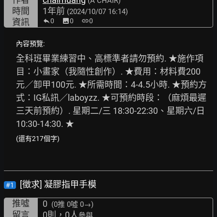
(A CHAIR)
時間
1年前
(2024/10/07 16:14)
資訊
0
image
0
link
0
內容預覽:
全科班畢業練習中、高標準者請勿預約. ★施作項
目：小畫家（我隨性創作）. ★費用：材料費200
元／卸甲100元. ★所需時間：4-4.5小時. ★預約方
式：IG私訊／laboyzz. ★可預約時段：（麻煩最遲
三天前預約）. 星期二/三 18:30-22:30、星期六/日 
10:30-14:30. ★
(還有217個字)
[徵求] 凝膠指甲手模
#1
推噓
0
(0推
0噓 0→
)
留言
0則，0人
參與