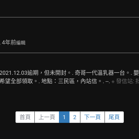
, 4年前
編輯
21.12.03逾期，但未開封。. 奇哥一代溫乳器一台。. 嬰兒
望全部領取。. 地點：三民區，內站信。. --. 
※
發信站:
批
首頁
上一頁
1
2
下一頁
尾頁