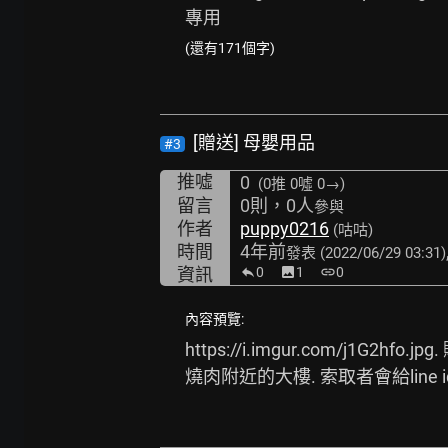
專用
(還有171個字)
[贈送] 母嬰用品
#3
推噓
0
(0推
0噓 0→
)
留言
0則，0人
參與
作者
puppy0216
(咕咕)
時間
4年前
發表
(2022/06/29 03:31)
資訊
0
image
1
link
0
內容預覽:
https://i.imgur.com/j1G2hfo.jpg.
燒肉附近的大樓. 索取者會給line i