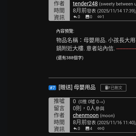
作者
tender248
(sweety between 
時間
8月前
發表
(2025/11/14 17:39)
資訊
0
image
0
link
1
內容預覽:
物品名稱：母嬰用品. 小孩長大用
鍋附近大樓. 意者站內信. 
----------
(還有388個字)
[贈送] 母嬰用品
#7
已刪文
推噓
0
(0推
0噓 0→
)
留言
0則，0人
參與
作者
chenmoon
(moon)
時間
8月前
發表
(2025/11/16 11:40)
資訊
0
image
4
link
0