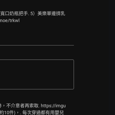
瓶+寬口奶瓶把手. 5）美樂單邊擠乳
.moe/trkwl
，不介意者再索取. 
https://imgu
約10件)，. 每次穿過都有用嬰兒