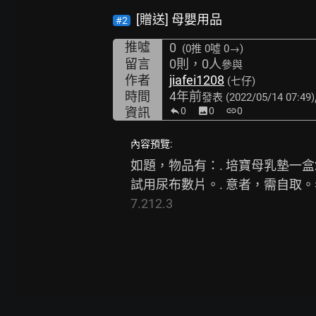
[贈送] 母嬰用品
#2
推噓
0
(0推
0噓 0→
)
留言
0則，0人
參與
作者
jiafei1208
(七仔)
時間
4年前
發表
(2022/05/14 07:49)
資訊
0
image
0
link
0
內容預覽:
如題，物品有：. 培寶母乳墊一盒20
試用尿布數片。. 意者，需自取。希
7.212.3