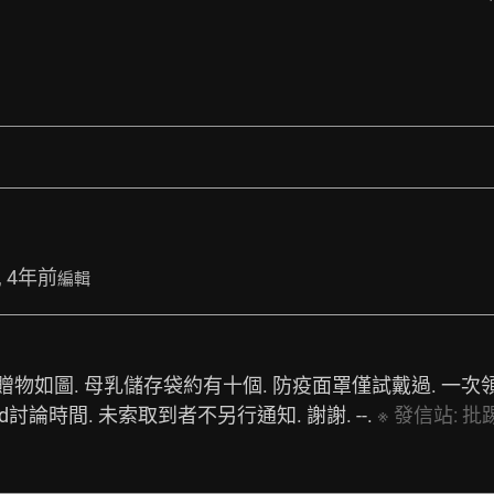
, 4年前
編輯
 贈物如圖. 母乳儲存袋約有十個. 防疫面罩僅試戴過. 一次
d討論時間. 未索取到者不另行通知. 謝謝. --. 
※
發信站:
批踢