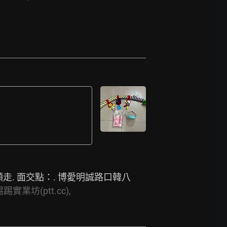
領走. 面交點：. 博愛明誠路口韓八
踢實業坊(ptt.cc),