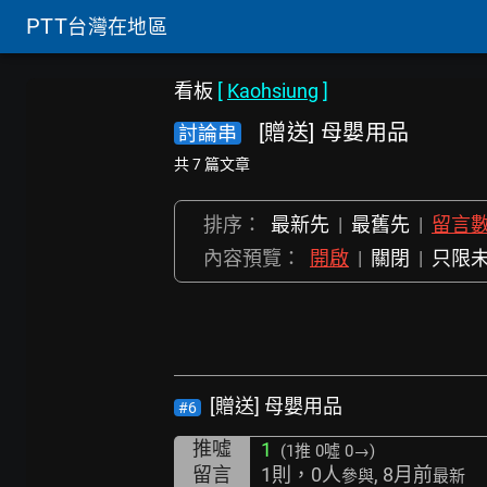
PTT
台灣在地區
看板
[
Kaohsiung
]
[贈送] 母嬰用品
討論串
共 7 篇文章
排序：
最新先
|
最舊先
|
留言
內容預覽：
開啟
|
關閉
|
只限
[贈送] 母嬰用品
#6
推噓
1
(1推
0噓 0→
)
留言
1則，0人
, 8月前
參與
最新