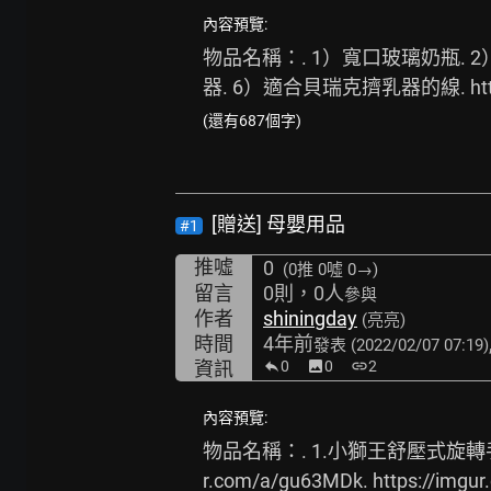
內容預覽:
物品名稱：. 1）寬口玻璃奶瓶. 
器. 6）適合貝瑞克擠乳器的線. 
ht
(還有687個字)
[贈送] 母嬰用品
#1
推噓
0
(0推
0噓 0→
)
留言
0則，0人
參與
作者
shiningday
(亮亮)
時間
4年前
發表
(2022/02/07 07:19)
資訊
0
image
0
link
2
內容預覽:
物品名稱：. 1.小獅王舒壓式旋
r.com/a/gu63MDk.
https://imgu