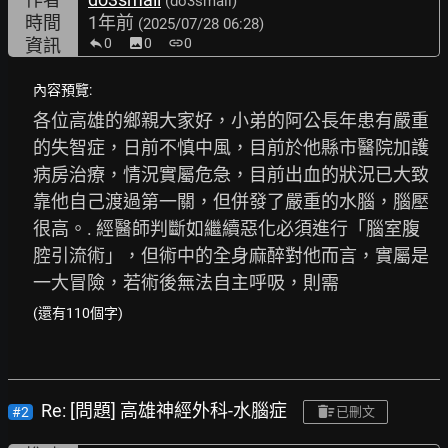
(do3small)
時間
1年前
(2025/07/28 06:28)
資訊
0
image
0
link
0
內容預覽:
各位高雄的鄉親大家好，小弟的阿公長年患有嚴重
的失智症，日前不慎中風，目前於他縣市醫院加護
病房治療，情況實屬危急，目前出血的狀況已大致
靠他自己渡過第一關，但併發了嚴重的水腦，腦壓
很高。. 經醫師判斷如繼續惡化必須進行「腦室腹
腔引流術」，但術中的全身麻醉對他而言，實屬是
一大冒險，若術後無法自主呼吸，則需
(還有110個字)
Re: [問題] 高雄神經外科-水腦症
#2
已刪文