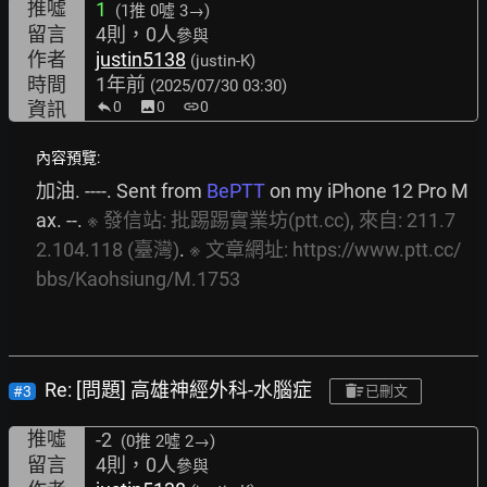
推噓
1
(1推
0噓 3→
)
留言
4則，0人
參與
作者
justin5138
(justin-K)
時間
1年前
(2025/07/30 03:30)
資訊
0
image
0
link
0
內容預覽:
加油. ----. Sent from 
BePTT
 on my iPhone 12 Pro M
ax. --. 
※
發信站:
批踢踢實業坊(ptt.cc),
來自:
211.7
2.104.118
(臺灣)
. 
※
文章網址:
https://www.ptt.cc/
bbs/Kaohsiung/M.1753
Re: [問題] 高雄神經外科-水腦症
#3
已刪文
推噓
-2
(0推
2噓 2→
)
留言
4則，0人
參與