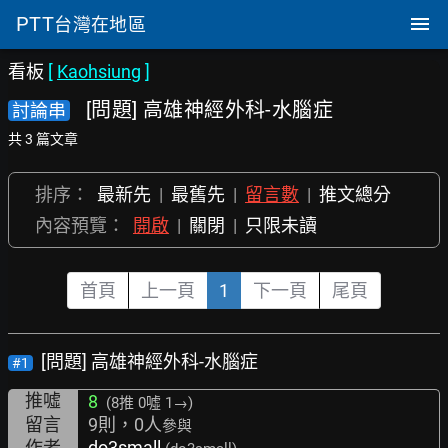
PTT
台灣在地區
看板
[
Kaohsiung
]
[問題] 高雄神經外科-水腦症
討論串
共 3 篇文章
排序：
最新先
|
最舊先
|
留言數
|
推文總分
內容預覽：
開啟
|
關閉
|
只限未讀
首頁
上一頁
1
下一頁
尾頁
[問題] 高雄神經外科-水腦症
#1
推噓
8
(8推
0噓 1→
)
留言
9則，0人
參與
作者
do3small