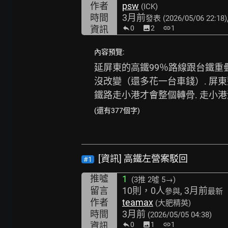
作者
psw
(ICK)
時間
3月前
發表
(2026/05/06 22:18)
資訊
0
image
2
link
1
內容預覽:
延屏東的高鐵99％路線跟台鐵重疊.
沒改變（還多花一台車錢）. 屏
鐵路走小港才會整個轉骨. 走小
(還有377個字)
[資訊] 高鐵左營案駁回
#1
推噓
1
(3推
2噓 5→
)
留言
10則，0人
, 3月前
參與
最新
作者
teamax
(大肥精英)
時間
3月前
(2026/05/05 04:38)
資訊
0
image
1
link
1