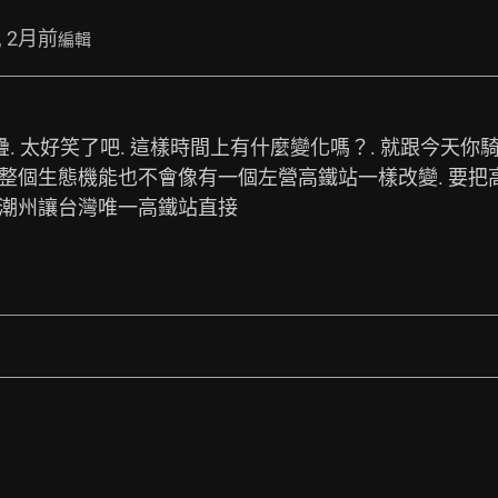
, 2月前
編輯
 太好笑了吧. 這樣時間上有什麼變化嗎？. 就跟今天你騎x陽
東整個生態機能也不會像有一個左營高鐵站一樣改變. 要
港潮州讓台灣唯一高鐵站直接