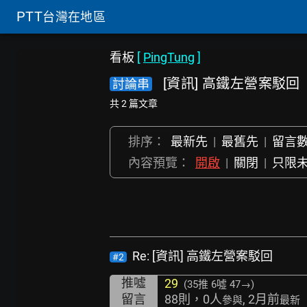
PTT
台灣在地區
看板
[
PingTung
]
[資訊] 高鐵左營案駁回
討論串
共 2 篇文章
排序：
最新先
|
最舊先
|
留言
內容預覽：
開啟
|
關閉
|
只限
Re: [資訊] 高鐵左營案駁回
#2
推噓
29
(35推
6噓 47→
)
留言
88則，0人
, 2月前
參與
最新