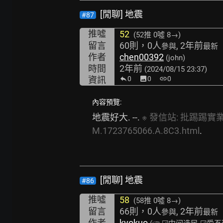
[閒聊] 地震
#87
推噓
52
(52推
0噓 8→
)
留言
60則，0人
, 2年前
參與
最新
作者
chen00392
(john)
時間
2年前
(2024/08/15 23:37)
資訊
0
image
0
link
0
內容預覽:
地震好大. --. 
※
發信站:
批踢踢實業坊(
M.1723765066.A.8C3.html
.
[閒聊] 地震
#86
推噓
58
(58推
0噓 8→
)
留言
66則，0人
, 2年前
參與
最新
作者
kyokuo