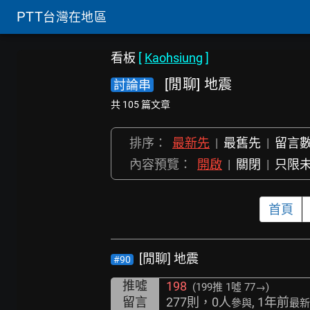
PTT
台灣在地區
看板
[
Kaohsiung
]
[閒聊] 地震
討論串
共 105 篇文章
排序：
最新先
|
最舊先
|
留言
內容預覽：
開啟
|
關閉
|
只限
首頁
[閒聊] 地震
#90
推噓
198
(199推
1噓 77→
)
留言
277則，0人
, 1年前
參與
最新