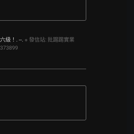
. --. 
※
發信站:
批踢踢實業
7373899