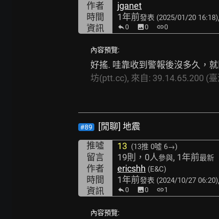
作者
jganet
時間
1年前
發表
(2025/01/20 16:18)
資訊
0
image
0
link
0
內容預覽:
好搖. 哇靠收到警報後沒多久，就開
坊(ptt.cc),
來自:
39.14.65.200
(臺
[閒聊] 地震
#89
推噓
13
(13推
0噓 6→
)
留言
19則，0人
, 1年前
參與
最新
作者
ericshh
(E&C)
時間
1年前
發表
(2024/10/27 06:20)
資訊
0
image
0
link
1
內容預覽: