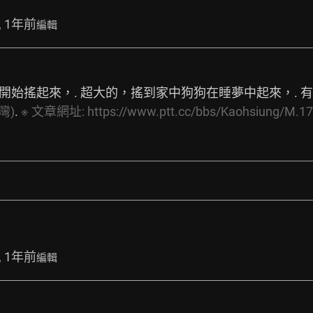
, 1年前
編輯
始搖起來，. 超大的，搖到家中狗狗在睡夢中起來，. 有六級！
灣)
. 
※
文章網址:
https://www.ptt.cc/bbs/Kaohsiung/M.1
, 1年前
編輯