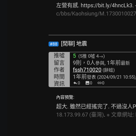
左營有感. 
https://bit.ly/4hncLk3.
 
c/bbs/Kaohsiung/M.1730010027
[閒聊] 地震
#88
推噓
5
(5推
0噓 4→
)
留言
9則，0人
, 1年前
參與
最新
作者
fssh710020
(餅蛙)
時間
1年前
發表
(2024/09/21 10:55)
資訊
0
image
0
link
0
內容預覽:
超大. 雖然已經搖完了. 不過沒人PO. --. po
18.173.99.67
(臺灣)
. 
※
文章網址: