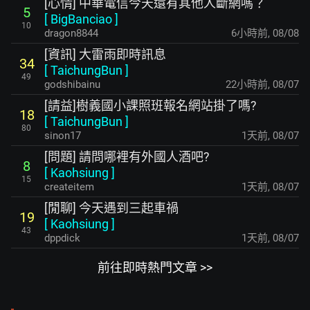
[心情] 中華電信今天還有其他人斷網嗎？
5
[
BigBanciao
]
10
dragon8844
6小時前
,
08/08
[資訊] 大雷雨即時訊息
34
[
TaichungBun
]
49
godshibainu
22小時前
,
08/07
[請益]樹義國小課照班報名網站掛了嗎?
18
[
TaichungBun
]
80
sinon17
1天前
,
08/07
[問題] 請問哪裡有外國人酒吧?
8
[
Kaohsiung
]
15
createitem
1天前
,
08/07
[閒聊] 今天遇到三起車禍
19
[
Kaohsiung
]
43
dppdick
1天前
,
08/07
前往即時熱門文章 >>