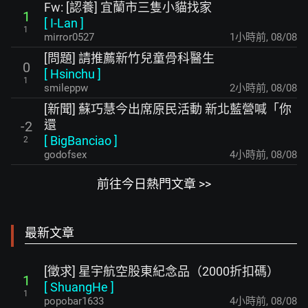
Fw: [認養] 宜蘭市三隻小貓找家
1
[
I-Lan
]
1
mirror0527
1小時前
,
08/08
[問題] 請推薦新竹兒童骨科醫生
0
[
Hsinchu
]
1
smileppw
2小時前
,
08/08
[新聞] 蘇巧慧今出席原民活動 新北藍營喊「你
還
-2
[
BigBanciao
]
2
godofsex
4小時前
,
08/08
前往今日熱門文章 >>
最新文章
[徵求] 星宇航空股東紀念品（2000折扣碼）
1
[
ShuangHe
]
1
popobar1633
4小時前
,
08/08