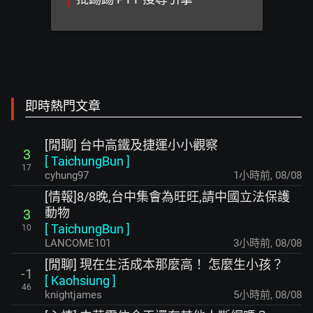
即時熱門文章
[閒聊] 台中高鐵及捷運小小觀察
3
[
TaichungBun
]
17
cyhung97
1小時前
,
08/08
[情報]8/8晚,台中集會為旺旺,請中國立法保護
動物
3
[
TaichungBun
]
10
LANCOME101
3小時前
,
08/08
[閒聊] 現在生活成本那麼高！ 怎麼生小孩？
-1
[
Kaohsiung
]
46
knightjames
5小時前
,
08/08