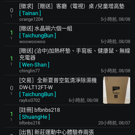
[徵求] ［贈送］客廳（電視）桌 /兒童增高墊
0
[
Tainan
]
1
orange1204
5小時前
,
08/08
[贈送] 水晶碗六個一組
1
[
TaichungBun
]
1
woowoowoo
5小時前
,
08/08
[贈送] (洽中)加熱杯墊、手寫板、健康鼠、無線
充電器
1
[
Wen-Shan
]
1
chinglin77
5小時前
,
08/08
[交易］全新夏普空氣清淨除濕機
DW-LT12FT-W
0
[
TaichungBun
]
1
rayko0702
6小時前
,
08/08
[註冊] bfbnbs218
1
[
ShuangHe
]
1
bfbnbs218
20小時前
,
08/07
[出售] 新莊運動中心體驗券兩張