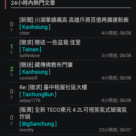
24小時內熱門文章
[新聞] 川湖業績飆高 高雄斥資百億再擴建新廠
0
[
Kaohsiung
]
3
chter
4小時前
,
08/08
[徵求] 贈送 一些盆栽 佳里
1
[
Tainan
]
2
turtledove
3小時前
,
08/08
[贈送] 藏傳佛教布門簾
2
[
Kaohsiung
]
3
coolwolf
4小時前
,
08/08
Re: [徵求] 臺中租屋社區大樓
0
[
TaichungBun
]
3
xxljay1776
4小時前
,
08/08
[販賣] 全新 TECO東元 4.2L可視蒸氣式玻璃氣
炸鍋
0
[
BigSanchung
]
2
montty
23小時前
,
08/07