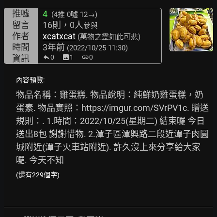
推噓
4
(4推
0噓 12→
)
留言
16則，0人
參與
作者
xcatxcat
(萬物之靈如此可悲)
時間
3年前
(2022/10/25 11:30)
資訊
0
image
1
link
0
內容預覽:
物品名稱：雞蛋糕. 物品說明：純鮮奶雞蛋糕，奶
蛋素. 物品實照：
https://imgur.com/SVrPV1c.
 贈送
規則：. 1.時間：2022/10/25(星期二) 結束囉 今日
送出8包 謝謝惜物. 2.潭子區潭興路二段近潭子肉圓
城附近(潭子火車站附近). 許久沒上來分享給大家
囉. 今天不知
(還有229個字)