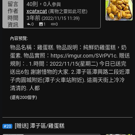
留言
40則，0人
參與
作者
xcatxcat
(萬物之靈如此可悲)
時間
3年前
(2022/11/15 11:39)
資訊
0
image
1
link
0
內容預覽:
物品名稱：雞蛋糕. 物品說明：純鮮奶雞蛋糕，奶
蛋素. 物品實照：
https://imgur.com/SVrPV1c.
 贈送
規則：. 1.時間：2022/11/15(星期二) 今日已送完 
送出6包 謝謝惜物的大家. 2.潭子區潭興路二段近潭
子肉圓城附近(潭子火車站附近). 這兩天街上冷冷
清清的. 人都
(還有200個字)
[贈送] 潭子區/雞蛋糕
#20