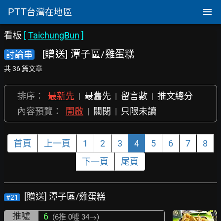
PTT
台灣在地區
看板
[
TaichungBun
]
[贈送] 潭子區/雞蛋糕
討論串
共 36 篇文章
排序：
最新先
|
最舊先
|
留言數
|
推文總分
內容預覽：
開啟
|
關閉
|
只限未讀
首頁
上一頁
1
2
3
4
5
6
7
8
下一頁
尾頁
[贈送] 潭子區/雞蛋糕
#21
推噓
6
(6推
0噓 34→
)