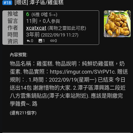
[贈送] 潭子區/雞蛋糕
#18
推噓
6
(6推
0噓 5→
)
留言
11則，0人
參與
作者
xcatxcat
(萬物之靈如此可悲)
時間
3年前
(2022/09/19 11:27)
資訊
0
image
1
link
0
內容預覽:
物品名稱：雞蛋糕. 物品說明：純鮮奶雞蛋糕，奶
蛋素. 物品實照：
https://imgur.com/SVrPV1c.
 贈送
規則：. 1.時間：2022/09/19(星期一) 已結束 今日
送出14包 謝謝惜物的大家. 2.潭子區潭興路二段近
八方雲集鍋貼店(潭子火車站附近). 應該是剛繳完
學雜費~. 路
(還有211個字)