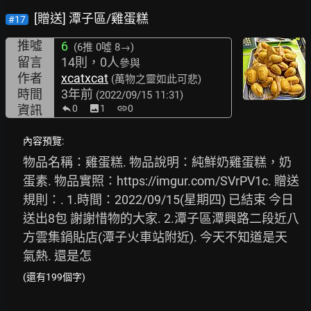
[贈送] 潭子區/雞蛋糕
#17
推噓
6
(6推
0噓 8→
)
留言
14則，0人
參與
作者
xcatxcat
(萬物之靈如此可悲)
時間
3年前
(2022/09/15 11:31)
資訊
0
image
1
link
0
內容預覽:
物品名稱：雞蛋糕. 物品說明：純鮮奶雞蛋糕，奶
蛋素. 物品實照：
https://imgur.com/SVrPV1c.
 贈送
規則：. 1.時間：2022/09/15(星期四) 已結束 今日
送出8包 謝謝惜物的大家. 2.潭子區潭興路二段近八
方雲集鍋貼店(潭子火車站附近). 今天不知道是天
氣熱. 還是怎
(還有199個字)