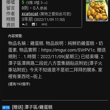
推噓
5
(5推
0噓 3→
)
留言
8則，0人
參與
作者
xcatxcat
(萬物之靈如此可悲)
時間
3年前
(2022/11/09 11:50)
資訊
0
image
1
link
0
內容預覽:
物品名稱：雞蛋糕. 物品說明：純鮮奶雞蛋糕，奶
蛋素. 物品實照：
https://imgur.com/SVrPV1c.
 贈送
規則：. 1.時間：2022/11/09(星期三) 已結束囉. 2.
潭子區潭興路二段近八方雲集鍋貼店附近(潭子火
車站附近). 今天不知道是不是初二拜拜的關系. 家
裡有東西吃~街上
(還有192個字)
[贈送] 潭子區/雞蛋糕
#19