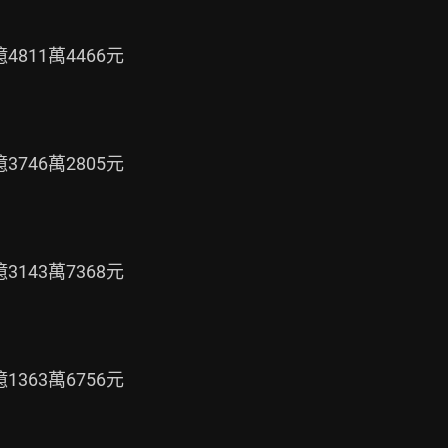
811萬4466元

746萬2805元

143萬7368元

363萬6756元
