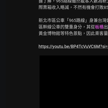
據了解，965路線雖然載客人數為
際票箱收入略減，不然有機會打敗85
新北市區公車「965路線」身兼台
區幹線公車的雙重身分，其從
板橋
出
黃金博物館等特色景點，因此乘客量
https://youtu.be/BP4TcVuVC6M?s