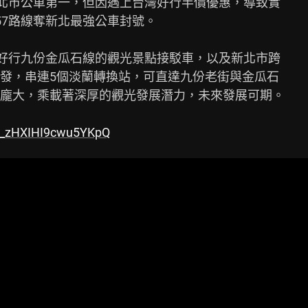
新北市公車第一，但因遇上台灣好行半價優惠，導致實

7路線奪新北最強公車封號。

灣好行九份金瓜石線的觀光景點接駁車，以及新北市跨

發，串連5個淡蘭轉換站，可直達九份老街與金瓜石

龐大，乘載著深厚的觀光發展潛力，未來發展可期。

i=_zHXIHI9cwu5YKpQ