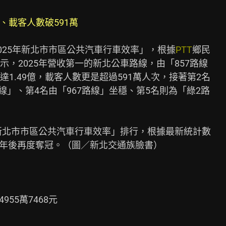
、載客人數破591萬
025年新北市市區公共汽車行車效率」，根據
PTT
鄉民

，2025年營收第一的新北公車路線，由「857路線

1.49億，載客人數更是超過591萬人次，接著第2名

線」、第4名由「967路線」坐穩、第5名則為「綠2路

新北市市區公共汽車行車效率」排行，根據最新統計數

24年後再度奪冠。（圖／新北交通族臉書）

55萬7468元
