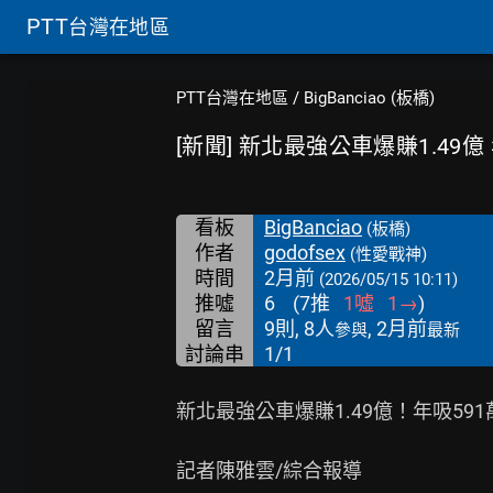
PTT
台灣在地區
PTT台灣在地區
/
BigBanciao (板橋)
[新聞] 新北最強公車爆賺1.49億
看板
BigBanciao
(板橋)
作者
godofsex
(性愛戰神)
時間
2月前
(2026/05/15 10:11)
推噓
6
(
7
推
1
噓
1
→
)
留言
9則, 8人
, 2月前
參與
最新
討論串
1/1
新北最強公車爆賺1.49億！年吸59
記者陳雅雲/綜合報導
