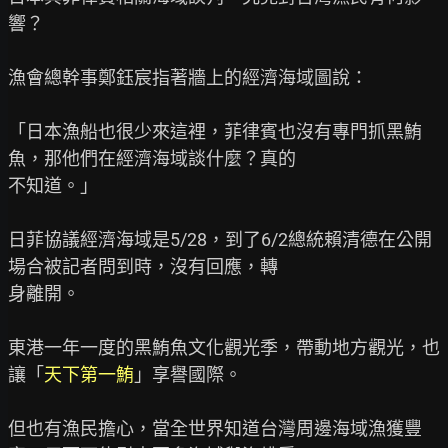
響？

漁會總幹事鄭鈺宸指著牆上的經濟海域圖說：

「日本漁船也很少來這裡，菲律賓也沒有專門抓黑鮪
魚，那他們在經濟海域談什麼？真的

不知道。」

日菲協議經濟海域是5/28，到了6/2總統賴清德在公開
場合被記者問到時，沒有回應，轉

身離開。

東港一年一度的黑鮪魚文化觀光季，帶動地方觀光，也
讓「
天下第一鮪
」享譽國際。

但也有漁民擔心，當全世界知道台灣周邊海域漁獲豐