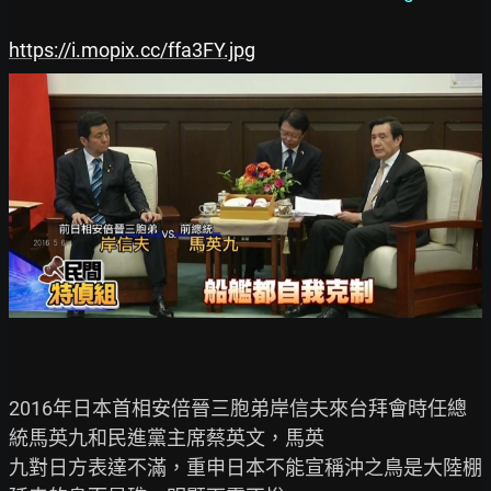
https://i.mopix.cc/ffa3FY.jpg
2016年日本首相安倍晉三胞弟岸信夫來台拜會時任總
統馬英九和民進黨主席蔡英文，馬英

九對日方表達不滿，重申日本不能宣稱沖之鳥是大陸棚