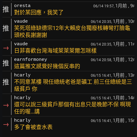
1月前
, 9
oresta
06/14 19:57,
F
推
對於某回應，我笑了
1月前
, 10
vaude
06/14 20:35,
F
推
笑死塔綠缺德宗12年大賴皮台獨廢核轉彎打臉龜
頭校長謝謝謝
1月前
, 11
vaude
06/14 20:35,
F
→
日菲喜歡台灣海域萊萊萊爾怎咪樣
1月前
, 12
earnformoney
06/14 20:58,
F
推
這篇推文感覺好幾個反串的
1月前
, 13
hcarly
06/15 16:41,
F
推
不同意某樓 現任總統老爸是礦工 前三任總統是三
級貧戶 你
1月前
, 14
hcarly
06/15 16:41,
F
→
還可以說三級貧戶那個有出息只是晚節不保 啊現
任的喔…講
1月前
, 15
hcarly
06/15 16:41,
F
→
多了會被查水表