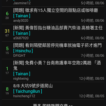
7
Jasmine12
5小時前
,
08/06
[問題] 徵求有15人獨立空間的甜點店或咖啡廳
6
[
Tainan
]
20
andy3020
5小時前
,
08/06
[新聞] 黃偉哲指台糖油品部賣汽柴油 高檢署主任
31
[
Tainan
]
67
a5687920
6小時前
,
08/06
[問題] 看到隔壁鄰居停完機車就抽電子菸才進門
5
[
Hsinchu
]
15
DFIGHT
7小時前
,
08/06
[新聞] 免費小黃？台南救護車年空跑2萬趟 「酒
鬼
1
[
Tainan
]
17
nightwing
12小時前
,
08/05
8/8 大坑9號步道爬山
8
[
TaichungBun
]
19
hsincheng112
12小時前
,
08/05