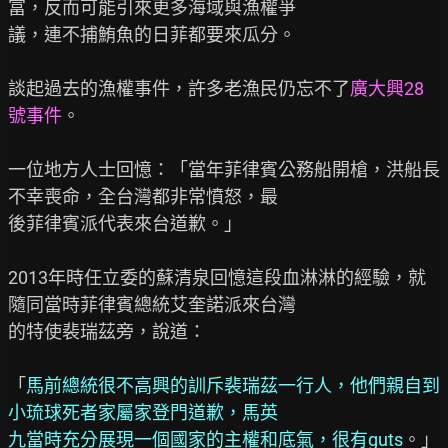
富，反而可能引來更多海域與漁權爭

議，連不捕鮪魚的日菲都要來瓜分。

談起過去的漁權事件，許多老漁民仍忘不了
廣大興28
號事件
。

一位地方人士回憶：「當年菲律賓公務船開槍，洪船長
不幸喪命，全台灣都非常憤怒，最

後菲律賓派代表來台道歉。」

2013年時任立委的蘇清泉回憶這段血淋淋的經驗，就
隨同當時菲律賓總統艾奎諾派來台灣

的特使裴瑞茲旁，說道：

「
馬前總統很不高興的訓斥裴瑞茲一行人，他們親自到
小琉球死者家屬家登門道歉，馬英
九當時充分展現一個國家的主權和底氣，很有guts
。」
