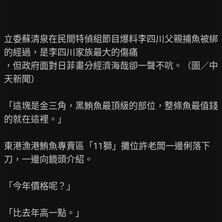
立委蘇清泉在民間特偵組節目爆料李四川父親捕魚被綁
的經過，是李四川家族最大的傷痛

，但政府面對日菲畫分經濟海哉卻一聲不吭。（圖／中
天新聞）

「這塊是金三角，黑鮪魚最頂級的部位，整條魚最值錢
的就在這裡。」

東港漁港鮪魚專賣區「11獅」攤位許老闆一邊俐落下
刀，一邊向鏡頭介紹。

「今年價格呢？」

「比去年高一點。」
