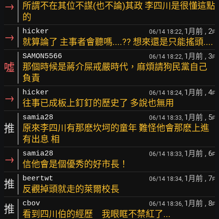
→
所謂不在其位不謀(也不論)其政 李四川是很懂這點
的
1月前
, 2
hicker
06/14 18:22,
F
→
就算論了 主事者會聽嗎....?? 想來還是只能搖頭....
1月前
, 3
SAMON5566
06/14 18:22,
F
噓
那個時候是蔣介屎戒嚴時代，麻煩請狗民黨自己
負責
1月前
, 4
hicker
06/14 18:24,
F
→
往事已成板上釘釘的歷史了 多說也無用
1月前
, 5
samia28
06/14 18:33,
F
推
原來李四川有那麽坎坷的童年 難怪他會那麽上進
有出息 相
1月前
, 6
samia28
06/14 18:33,
F
→
信他會是個優秀的好市長！
1月前
, 7
beertwt
06/14 18:34,
F
推
反觀掉頭就走的萊爾校長
1月前
, 8
cbov
06/14 18:36,
F
推
看到四川伯的經歷 我眼眶不禁紅了...