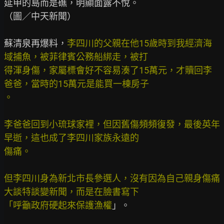
延申的島而是礁，明顯面露不悅。

（圖／中天新聞）

蘇清泉再爆料，
李四川的父親在他15歲時到我經濟海
域捕魚，被菲律賓公務船綁走，被打
得渾身傷，家屬標會好不容易湊了15萬元，才贖回李
爸爸，當時的15萬元是能買一棟房子
。

李爸爸回到小琉球家裡，但因舊傷頻頻復發，最後英年
早逝，這也成了李四川家族永遠的
傷痛。

但李四川身為新北市長參選人，沒有因為自己親身傷痛
大談特談變新聞，而是在臉書寫下
「呼籲政府硬起來保護漁權
」。
