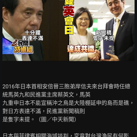
2016年日本首相安倍晉三胞弟岸信夫來台拜會時任總
統馬英九和民進黨主席蔡英文，馬英

九重申日本不能宣稱沖之鳥是大陸棚延申的島而是礁，
對日方表達不滿，民進黨新聞稿則

是隻字未提。（圖／中天新聞）

日本與菲律賓相關海域談判，究竟對台灣漁民有何影