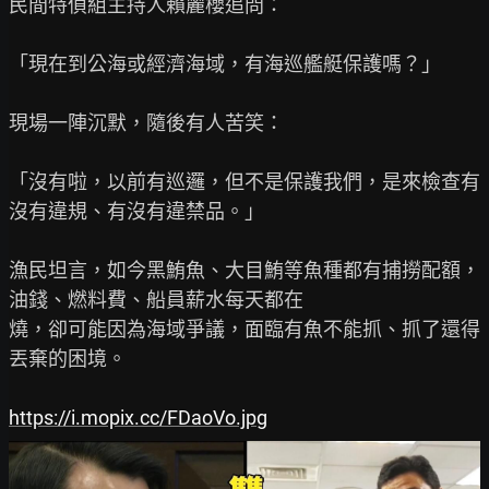
民間特偵組主持人賴麗櫻追問：

「現在到公海或經濟海域，有海巡艦艇保護嗎？」

現場一陣沉默，隨後有人苦笑：

「沒有啦，以前有巡邏，但不是保護我們，是來檢查有
沒有違規、有沒有違禁品。」

漁民坦言，如今黑鮪魚、大目鮪等魚種都有捕撈配額，
油錢、燃料費、船員薪水每天都在

燒，卻可能因為海域爭議，面臨有魚不能抓、抓了還得
丟棄的困境。

https://i.mopix.cc/FDaoVo.jpg