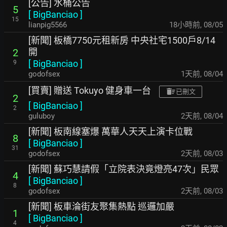
[公告] 水桶公告
5
[
BigBanciao
]
15
lianpig5566
18小時前
,
08/05
[新聞] 板橋7750元租新房 中央社宅1500戶8/14
開
2
[
BigBanciao
]
9
godofsex
1天前
,
08/04
[買賣] 贈送 Tokuyo 健身車一台
已刪文
2
[
BigBanciao
]
2
guluboy
2天前
,
08/04
[新聞] 板南線塞爆 萬華人天天上演卡位戰
8
[
BigBanciao
]
31
godofsex
2天前
,
08/03
[新聞] 蘇巧慧請假「立院表決竟燈亮47次」民眾
4
[
BigBanciao
]
8
godofsex
2天前
,
08/03
[新聞] 板車淪街友聚集熱點 巡邏加嚴
1
[
BigBanciao
]
4