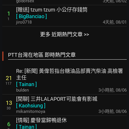
godofsex
3天前
,
08/02
[贈送] tzum tzum 小公仔存錢筒
1
[
BigBanciao
]
1
jiro0718
4天前
,
08/01
更多 近期熱門文章 >>
PTT台灣在地區 即時熱門文章
Re: [新聞] 黃偉哲指台糖油品部賣汽柴油 高檢署
主任
21
[
Tainan
]
117
bulden
3小時前
,
08/06
[閒聊] 三井LALAPORT可能會有影城
13
[
Kaohsiung
]
30
mikamitomoya
3小時前
,
08/06
[情報] 慶發當歸鴨退休
6
[
Tainan
]