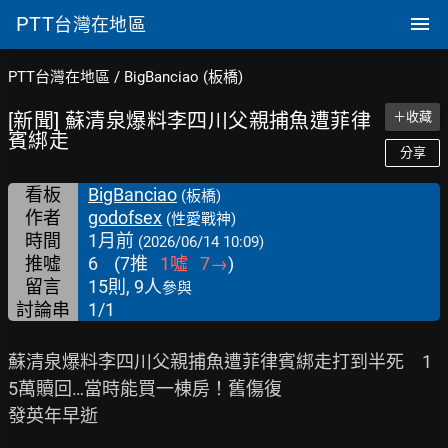
PTT
台灣在地區
PTT台灣在地區
/
BigBanciao (板橋)
[新聞] 蘇清泉爆料李四川父親捕魚遭菲律
＋收藏
賓綁走
分享
看板
BigBanciao
(板橋)
作者
godofsex
(性愛戰神)
時間
1月前
(2026/06/14 10:09)
推噓
6
(
7
推
1
噓
7
→
)
留言
15則, 9人
參與
討論串
1/1
蘇清泉爆料李四川父親捕魚遭菲律賓綁走打到半死　1
5萬贖回…當時能買一棟房！舊傷復

發英年早逝
