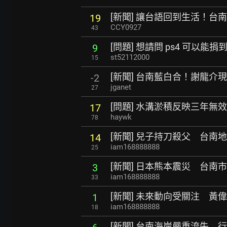
[新聞] 讓台語回到生活！台
19
CCY0927
43
[問題] 想請問 ps4 可以能
9
st52112000
15
[新聞] 台南藍白合！謝龍介
-2
jganet
27
[問題] 水溝淤積反映三年無
17
haywk
78
[新聞] 兒子持刀殺父 台南地
14
iam168888888
25
[新聞] 日本熊本震災 台南
3
iam168888888
33
[新聞] 未來動向受關注 黃
1
iam168888888
18
[新聞] 台南海岸嚴重流失 