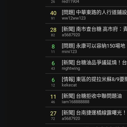
red11904
26
[問題] 中華東路的人行道鋪
40
ww12ww123
91
[新聞] 南市查台糖 高市府：
28
a5687920
82
[問題] 永康可以容納150場地
8
mini123
11
[新聞] 台糖油品爭議延燒！
6
nightwing
43
[情報] 東區的提拉米蘇8/9
6
kekecat
12
[新聞] 台糖拒收中聯問題油
11
iam168888888
46
[新聞] 台南捷運橘線露曙光
27
a5687920
72