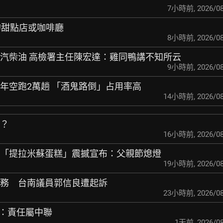
7小時前
,
2026/08
間的甜點店或咖啡廳
8小時前
,
2026/08
賣汽柴油 高檢署主任
陳宏達：雞同鴨講不知所云
9小時前
,
2026/08
車年空跑2萬趟 「酒鬼
路倒」占用率高
14小時前
,
2026/08
酥？
16小時前
,
2026/08
主「提拉米蘇蛋糕」
震撼宣布：父親節熄燈
19小時前
,
2026/08
債務 台南議員郭信良
遭起訴
23小時前
,
2026/08
市府：責任屬中聯
1天前
,
2026/08