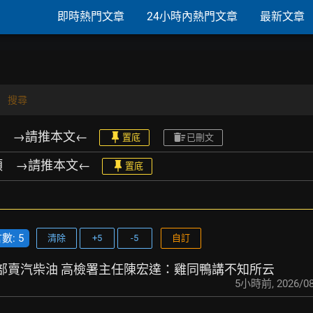
即時熱門文章
24小時內熱門文章
最新文章
搜尋
類 →請推本文←
置底
已刪文
易類 →請推本文←
置底
: 5
清除
+5
-5
自訂
油品部賣汽柴油 高檢署主任
陳宏達：雞同鴨講不知所云
5小時前
,
2026/08