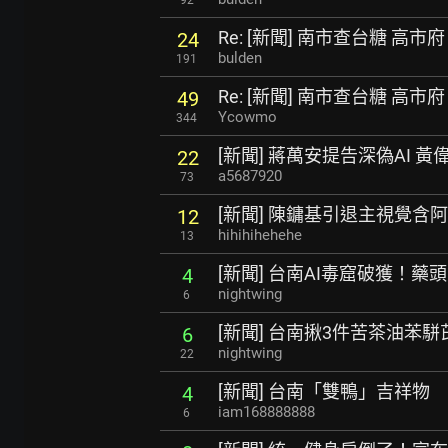
Re: [新聞] 南市查台糖 高
24
bulden
191
Re: [新聞] 南市查台糖 高
49
Ycowmo
344
[新聞] 蔣萬安提告深偽AI
22
a5687920
73
[新聞] 陳鏞基引退主視覺含
12
hihihihehehe
13
[新聞] 台南AI毒窟破獲！藥
4
nightwing
6
[新聞] 台南揪3件苦茶油苯
6
nightwing
22
[新聞] 台南「雙鴨」吉祥物
4
iam168888888
6