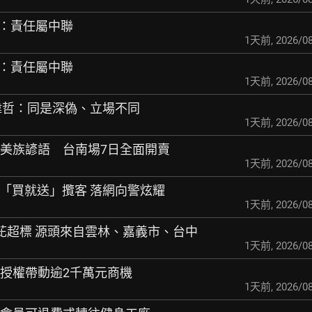
市府：責任屬中聯
1天前
,
2026/08
市府：責任屬中聯
1天前
,
2026/08
 黃偉哲：同是深偽、立場不同
1天前
,
2026/08
阿美族諺語 台南場7日全面開賣
1天前
,
2026/08
頭「買就送」攬客 落
網向警炫耀
1天前
,
2026/08
駢芘超標 源頭來自雲林
、嘉義市、台中
1天前
,
2026/08
 授權帶動逾2千萬元
商機
1天前
,
2026/08