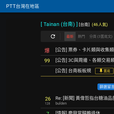
PTT
台灣在地區
[ Tainan (台南)
]
[台南]
(46人氣)
最新
熱門
分頁 (3置底文)
[公告] 票券、卡片類與收集
爆
[公告] 3C與周邊、各類交
99
[公告] 台南板板規
置底
篩選留言數
Re: [新聞] 黃偉哲指台糖
26
bulden
128
[情報] 慶發當歸鴨退休
7