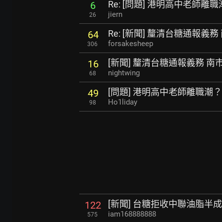
Re: [問題] 港明高中老師離
6
jiern
26
Re: [新聞] 釐清台糖通報義
64
forsakesheep
306
[新聞] 釐清台糖通報義務 南
16
nightwing
68
[問題] 港明高中老師離職潮？
49
Ho1liday
98
[新聞] 台糖拒收中聯油脂半
122
iam168888888
575