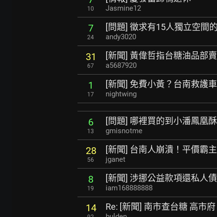
Jasmine12
10
[問題] 徵求有15人獨立空
7
andy3020
24
[新聞] 黃偉哲指台糖油品部
31
a5687920
67
[新聞] 免費小黃？台南救護
1
nightwing
17
[問題] 哪裡買的到小潘鳳凰
6
gmisnotme
13
[新聞] 台南人崩潰！平價霸
28
jganet
56
[新聞] 涉挪公益款項還私人
8
iam168888888
19
Re: [新聞] 南市查台糖 高
14
bulden
92