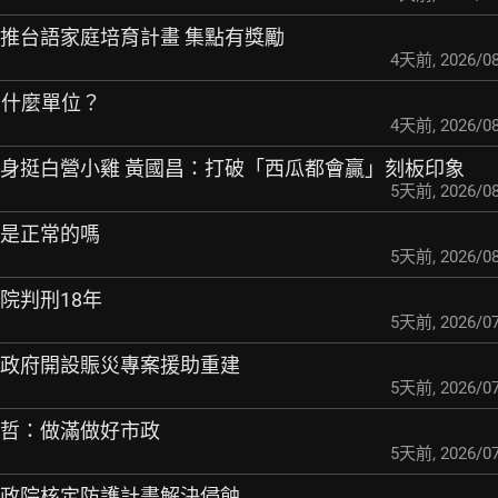
南推台語家庭培育計畫 集點有獎勵
4天前
,
2026/08
捐到什麼單位？
4天前
,
2026/08
現身挺白營小雞 黃
國昌：打破「西瓜都會贏」刻板印象
5天前
,
2026/08
效是正常的嗎
5天前
,
2026/08
院判刑18年
5天前
,
2026/07
市政府開設賑災專案
援助重建
5天前
,
2026/07
偉哲：做滿做好市政
5天前
,
2026/07
行政院核定防護計畫
解決侵蝕