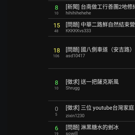
[新聞] 台南做工行善團2地
8
hihihihehehe
10
[問題] 中華二路鮮自然結束
15
KKKKKvs333
48
[問題] 國八側車道（安吉路
18
asd10417
106
[徵求] 送一把薩克斯風
8
Shrugg
10
[徵求] 三位 youtube台灣家庭
0
5
zixin1230
[問題] 淋黑糖水的剉冰
6
sowill
19