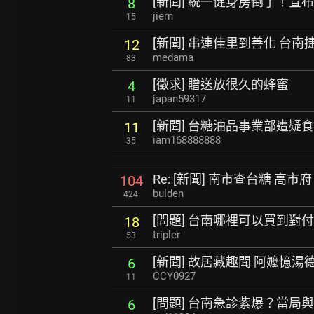
[新聞] 統一健身房倒了！宣
8
jiern
15
[新聞] 串連佳里到善化 台
12
medama
83
[徵求] 贈送放很久的蜂蜜
4
japan59317
11
[新聞] 台糖油品事業部遭疑
11
iam168888888
35
Re: [新聞] 南市查台糖 高
104
bulden
424
[問題] 台南哪裡可以買到對
18
tripler
53
[新聞] 故居藏趣聞 阿嬤憶
6
CCY0927
11
[問題] 台南急診紫爆？當局
6