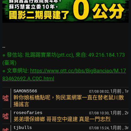
※ 發信站: 批踢踢實業坊(ptt.cc), 來自: 49.216.184.173 
(臺灣)

※ 文章網址: 
https://www.ptt.cc/bbs/BigBanciao/M.17
83462692.A.C0C.html
1月前
, 1
SAMON5566
07/08 08:02,
F
噓
幹你娘板橋點呢，狗民黨網軍一直在替老鼠川散
播謠言
1月前
, 2
roseofaries
07/08 10:30,
F
噓
弟弟環保蟑螂 哥哥空中違建 真是一門忠烈
1月前
, 3
tjbulls
07/08 15:24,
F