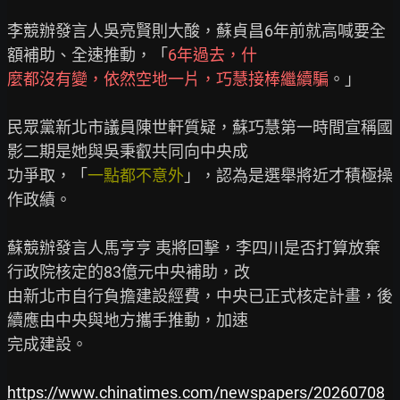
李競辦發言人吳亮賢則大酸，蘇貞昌6年前就高喊要全
額補助、全速推動，「
6年過去，什
麼都沒有變，依然空地一片，巧慧接棒繼續騙
。」

民眾黨新北市議員陳世軒質疑，蘇巧慧第一時間宣稱國
影二期是她與吳秉叡共同向中央成

功爭取，「
一點都不意外
」，認為是選舉將近才積極操
作政績。

蘇競辦發言人馬亨亨 夷將回擊，李四川是否打算放棄
行政院核定的83億元中央補助，改

由新北市自行負擔建設經費，中央已正式核定計畫，後
續應由中央與地方攜手推動，加速

完成建設。

https://www.chinatimes.com/newspapers/20260708