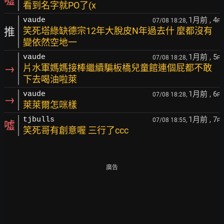
噓
看到名字就PO了(x
1月前
, 4
vaude
07/08 18:28,
F
推
笑死塔綠缺德宗12年大脫皮N年過去什 麼都沒有
變依然空地一
1月前
, 5
vaude
07/08 18:28,
F
→
片水軍媽媽接棒繼續騙板橋兒童館連個屁都不敢
下去喝油啦萊
1月前
, 6
vaude
07/08 18:28,
F
→
萊萊爾怎咪樣
1月前
, 7
tjbulls
07/08 18:55,
F
噓
笑死哥有創意喔 三行了ccc
廣告