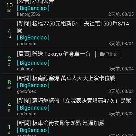
[公告] 水桶公告
10
[
BigBanciao
]
30
lianpig5566
2天前
,
08/05
[新聞] 板橋7750元租新房 中央社宅1500戶8/14
開
4
[
BigBanciao
]
14
godofsex
3天前
,
08/04
[買賣] 贈送 Tokuyo 健身車一台
已刪文
2
[
BigBanciao
]
2
guluboy
3天前
,
08/04
[新聞] 板南線塞爆 萬華人天天上演卡位戰
8
[
BigBanciao
]
38
godofsex
3天前
,
08/03
[新聞] 蘇巧慧請假「立院表決竟燈亮47次」民眾
4
[
BigBanciao
]
8
godofsex
4天前
,
08/03
[新聞] 板車淪街友聚集熱點 巡邏加嚴
1
[
BigBanciao
]
4