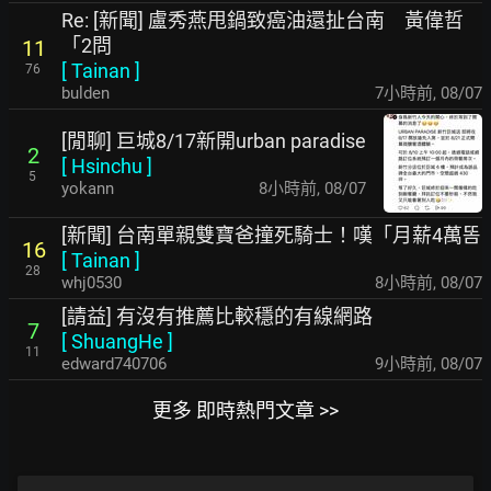
Re: [新聞] 盧秀燕甩鍋致癌油還扯台南 黃偉哲
「2問
11
[
Tainan
]
76
bulden
8小時前
,
08/07
[閒聊] 巨城8/17新開urban paradise
2
[
Hsinchu
]
5
yokann
8小時前
,
08/07
[新聞] 台南單親雙寶爸撞死騎士！嘆「月薪4萬똠
16
[
Tainan
]
28
whj0530
8小時前
,
08/07
[請益] 有沒有推薦比較穩的有線網路
7
[
ShuangHe
]
11
edward740706
9小時前
,
08/07
更多 即時熱門文章 >>