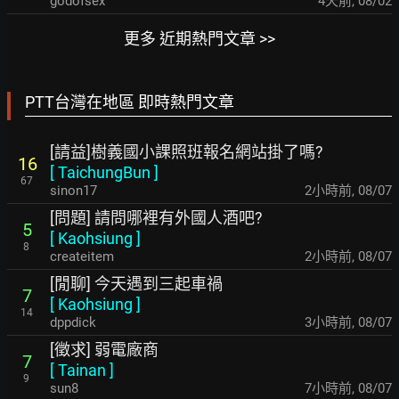
godofsex
4天前
,
08/02
更多 近期熱門文章 >>
PTT台灣在地區 即時熱門文章
[請益]樹義國小課照班報名網站掛了嗎?
16
[
TaichungBun
]
67
sinon17
2小時前
,
08/07
[問題] 請問哪裡有外國人酒吧?
5
[
Kaohsiung
]
8
createitem
2小時前
,
08/07
[閒聊] 今天遇到三起車禍
7
[
Kaohsiung
]
14
dppdick
3小時前
,
08/07
[徵求] 弱電廠商
7
[
Tainan
]
9
sun8
7小時前
,
08/07