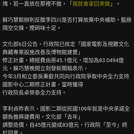
塊，若一直放在那裡不做，「
我就會拿回來做
」。

蘇巧慧競辦則反酸李四川是否打算放棄中央補助。藍綠
隔空交鋒，煙硝味十足。

文化部6日公告，行政院已核定「國家電影及視聽文化
典藏專業設施改善及博物館建置」

修正計畫，總經費由原45.1億元，增加為83.0494億
元，蘇巧慧晚間立刻發新聞稿表示，

今年3月和立委吳秉叡共同向行政院爭取中央全力支持
國影中心二期修正計畫，當時獲得

行政院長卓榮泰全力支持。

李利貞昨表示，國影二期從民國109年就是中央承諾全
額負擔興建費用，文化部「去年」

調整造價，自45億元變成83億元，行政院「至今」終
於同意。
