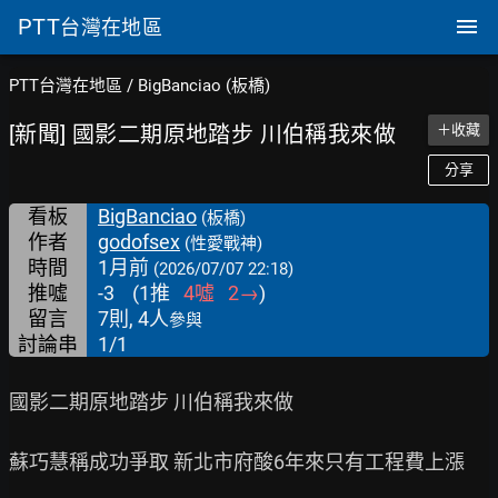
PTT
台灣在地區
PTT台灣在地區
/
BigBanciao (板橋)
[新聞] 國影二期原地踏步 川伯稱我來做
＋收藏
分享
看板
BigBanciao
(板橋)
作者
godofsex
(性愛戰神)
時間
1月前
(2026/07/07 22:18)
推噓
-3
(
1
推
4
噓
2
→
)
留言
7則, 4人
參與
討論串
1/1
國影二期原地踏步 川伯稱我來做

蘇巧慧稱成功爭取 新北市府酸6年來只有工程費上漲
