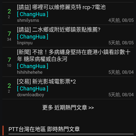
[請益] 哪裡可以維修麗克特 rcp-7電池
2
[
ChangHua
]
2
shmilysms
4天前
,
08/05
[請益] 二水鄉或附近鄉鎮景點推薦?
7
[
ChangHua
]
34
linpinyu
5天前
,
08/05
[新聞] 不捨！多病纏身堅持在鹿港小鎮看診數十
年 糖尿病權威白永河
7
[
ChangHua
]
10
hihihihehehe
5天前
,
08/04
[交易] 新光影城電影票*2
2
[
ChangHua
]
2
downloadboy
5天前
,
08/04
更多 近期熱門文章 >>
PTT台灣在地區 即時熱門文章