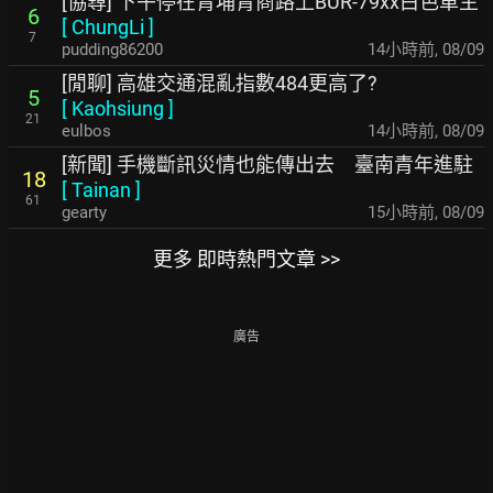
[協尋] 下午停在青埔青商路上BUR-79xx白色車主
6
[
ChungLi
]
7
pudding86200
14小時前
,
08/09
[閒聊] 高雄交通混亂指數484更高了?
5
[
Kaohsiung
]
21
eulbos
14小時前
,
08/09
[新聞] 手機斷訊災情也能傳出去 臺南青年進駐
18
[
Tainan
]
61
gearty
15小時前
,
08/09
更多 即時熱門文章 >>
廣告