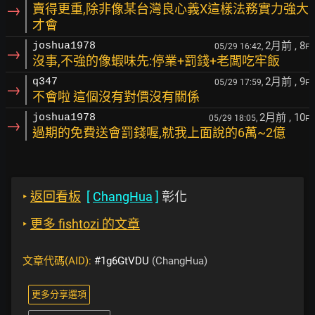
→
賣得更重,除非像某台灣良心義X這樣法務實力強大
才會
2月前
, 8
joshua1978
05/29 16:42,
F
→
沒事,不強的像蝦味先:停業+罰錢+老闆吃牢飯
2月前
, 9
q347
05/29 17:59,
F
→
不會啦 這個沒有對價沒有關係
2月前
, 10
joshua1978
05/29 18:05,
F
→
過期的免費送會罰錢喔,就我上面說的6萬~2億
‣
返回看板
[
ChangHua
]
彰化
‣
更多 fishtozi 的文章
文章代碼(AID):
#1g6GtVDU
(ChangHua)
更多分享選項