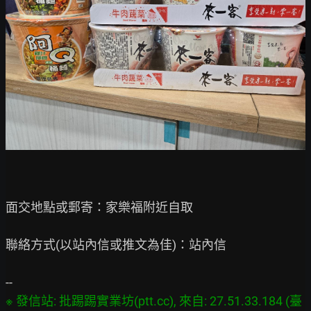
面交地點或郵寄：家樂福附近自取

聯絡方式(以站內信或推文為佳)：站內信

※ 發信站: 批踢踢實業坊(ptt.cc), 來自: 27.51.33.184 (臺