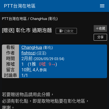
PTT
台灣在地區
PTT台灣在地區
/
ChangHua (彰化)
＋收藏
[贈送] 彰化市 過期泡麵
已刪文
分享
看板
ChangHua
(彰化)
作者
fishtozi
(汪汪)
時間
2月前
(2026/05/29 03:54)
推噓
1
(
1
推
0
噓
9
→
)
留言
10則, 4人
參與
討論串
1/1
若要贈送物品請用此分類，

必須有彰化點，即是取物地點要在彰化地區，

謝謝。
