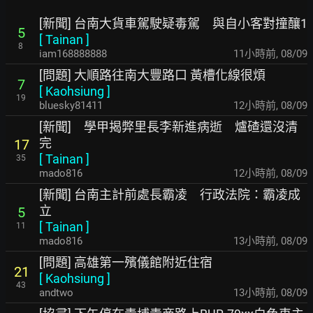
[新聞] 台南大貨車駕駛疑毒駕 與自小客對撞釀1
5
[
Tainan
]
8
iam168888888
11小時前
,
08/09
[問題] 大順路往南大豐路口 黃槽化線很煩
7
[
Kaohsiung
]
19
bluesky81411
12小時前
,
08/09
[新聞] 學甲揭弊里長李新進病逝 爐碴還沒清
完
17
[
Tainan
]
35
mado816
12小時前
,
08/09
[新聞] 台南主計前處長霸凌 行政法院：霸凌成
立
5
[
Tainan
]
11
mado816
13小時前
,
08/09
[問題] 高雄第一殯儀館附近住宿
21
[
Kaohsiung
]
43
andtwo
13小時前
,
08/09