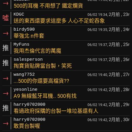
→
500的耳機 不用想了 鐵定爛貨
2月前
, 23
KDGC
06/02 19:34,
F
噓
送的東西還要求這麼多 人心不足蛇吞象
2月前
, 24
birdy590
06/02 19:35,
F
→
華強北 n件套
2月前
, 25
MyFuns
06/02 19:37,
F
推
我用杰倫代言的萬魔
2月前
, 26
salesperson
06/02 19:37,
F
推
掏寶貨貼牌當台製，笑死
2月前
, 27
wang7752
06/02 19:40,
F
→
...500的你還要高檔貨??
2月前
, 28
yesonline
06/02 19:42,
F
→
A9 無線藍牙耳機.. 500有找
2月前
, 29
harry0702000
06/02 19:42,
F
推
看過政府採購的台製一堆垃基還有人
2月前
, 30
harry0702000
06/02 19:42,
F
→
敢買台製喔