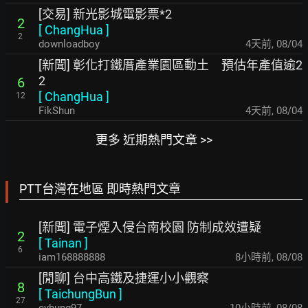
[交易] 新光影城電影票*2
2
[
ChangHua
]
2
downloadboy
4天前
,
08/04
[新聞] 彰化打鐵厝產業園區動土 預估年產值逾2
2
6
[
ChangHua
]
12
FikShun
4天前
,
08/04
更多 近期熱門文章 >>
PTT台灣在地區 即時熱門文章
[新聞] 電子煙入侵台南校園 防制成效遭疑
2
[
Tainan
]
6
iam168888888
8小時前
,
08/08
[閒聊] 台中高鐵及捷運小小觀察
8
[
TaichungBun
]
27