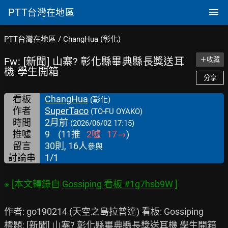
PTT
台灣在地區
PTT台灣在地區
/
ChangHua (彰化)
Fw: [新聞] 山寨? 彰化縣畢典縣長獎送耳
＋收藏
機 學生開箱
分享
看板
ChangHua
(彰化)
作者
SuperTaco
(TO-FU OYAKO)
時間
2月前
(2026/06/02 17:15)
推噓
9
(
11
推
2
噓
17
→
)
留言
30則, 16人
參與
討論串
1/1
※ [本文轉錄自 
Gossiping 看板 #1g7hsb9W
作者: go190214 (天空之島拉普達) 看板: Gossiping

標題: [新聞] 山寨? 彰化縣畢典縣長獎送耳機 學生開箱
