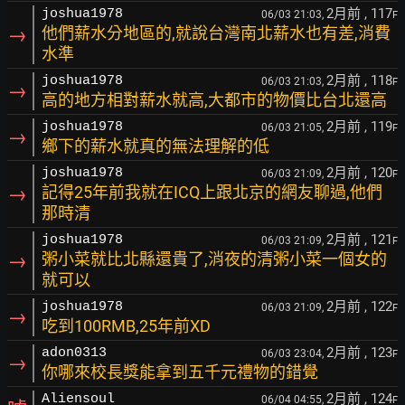
2月前
, 117
joshua1978
06/03 21:03,
F
→
他們薪水分地區的,就說台灣南北薪水也有差,消費
水準
2月前
, 118
joshua1978
06/03 21:03,
F
→
高的地方相對薪水就高,大都市的物價比台北還高
2月前
, 119
joshua1978
06/03 21:05,
F
→
鄉下的薪水就真的無法理解的低
2月前
, 120
joshua1978
06/03 21:09,
F
→
記得25年前我就在ICQ上跟北京的網友聊過,他們
那時清
2月前
, 121
joshua1978
06/03 21:09,
F
→
粥小菜就比北縣還貴了,消夜的清粥小菜一個女的
就可以
2月前
, 122
joshua1978
06/03 21:09,
F
→
吃到100RMB,25年前XD
2月前
, 123
adon0313
06/03 23:04,
F
→
你哪來校長獎能拿到五千元禮物的錯覺
2月前
, 124
Aliensoul
06/04 04:55,
F