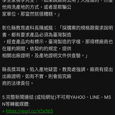
學生家長李先生：「如果說廠商去用了大陸做的，然後
他用洗產地的方式，或者是欺騙公

家單位，那當然就很糟糕。」

彰化縣教育處科長陳威龍：「採購案的規格跟需求說明
書，都有要求產品必須為臺灣製造

，經查產品均有標示，臺灣製造的字樣，那得標廠商也
在履約期間，依契約的規定，提供

相關出廠證明，及產地證明文件供查驗。」

縣長獎耳機，陷入產地疑雲，教育處強調，廠商有提出
出廠證明，如有不實，則會追究廠

商的法律責任。

5.完整新聞連結 (或短網址)不可用YAHOO、LINE、MS
※ 
https://reurl.cc/V2x565