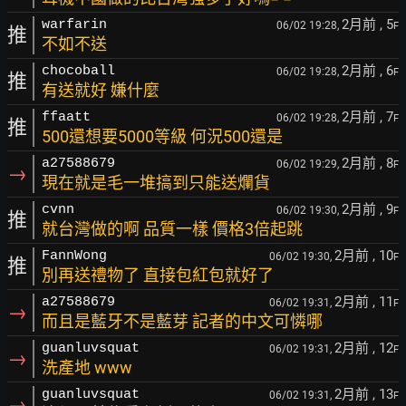
2月前
, 5
warfarin
06/02 19:28,
F
推
不如不送
2月前
, 6
chocoball
06/02 19:28,
F
推
有送就好 嫌什麼
2月前
, 7
ffaatt
06/02 19:28,
F
推
500還想要5000等級 何況500還是
2月前
, 8
a27588679
06/02 19:29,
F
→
現在就是毛一堆搞到只能送爛貨
2月前
, 9
cvnn
06/02 19:30,
F
推
就台灣做的啊 品質一樣 價格3倍起跳
2月前
, 10
FannWong
06/02 19:30,
F
推
別再送禮物了 直接包紅包就好了
2月前
, 11
a27588679
06/02 19:31,
F
→
而且是藍牙不是藍芽 記者的中文可憐哪
2月前
, 12
guanluvsquat
06/02 19:31,
F
→
洗產地 www
2月前
, 13
guanluvsquat
06/02 19:31,
F
→