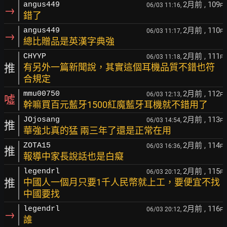
2月前
, 109
angus449
06/03 11:16,
F
→
錯了
2月前
, 110
angus449
06/03 11:17,
F
→
總比贈品是英漢字典強
2月前
, 111
CHYYP
06/03 11:18,
F
推
有另外一篇新聞說，其實這個耳機品質不錯也符
合規定
2月前
, 112
mmu00750
06/03 12:13,
F
噓
幹嘛買百元藍牙1500紅魔藍牙耳機就不錯用了
2月前
, 113
JOjosang
06/03 14:54,
F
推
華強北真的猛 兩三年了還是正常在用
2月前
, 114
ZOTA15
06/03 16:36,
F
推
報導中家長說話也是白癡
2月前
, 115
legendrl
06/03 20:12,
F
推
中國人一個月只要1千人民幣就上工，要便宜不找
中國要找
2月前
, 116
legendrl
06/03 20:12,
F
→
誰