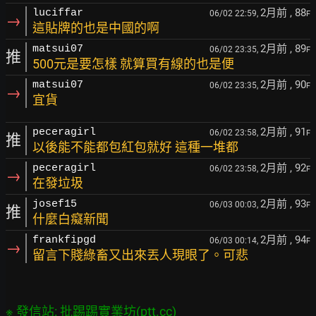
2月前
, 88
luciffar
06/02 22:59,
F
→
這貼牌的也是中國的啊
2月前
, 89
matsui07
06/02 23:35,
F
推
500元是要怎樣 就算買有線的也是便
2月前
, 90
matsui07
06/02 23:35,
F
→
宜貨
2月前
, 91
peceragirl
06/02 23:58,
F
推
以後能不能都包紅包就好 這種一堆都
2月前
, 92
peceragirl
06/02 23:58,
F
→
在發垃圾
2月前
, 93
josef15
06/03 00:03,
F
推
什麼白癡新聞
2月前
, 94
frankfipgd
06/03 00:14,
F
→
留言下賤綠畜又出來丟人現眼了。可悲
※ 發信站: 批踢踢實業坊(ptt.cc)
