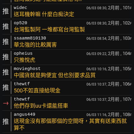
2月前
, 101
widec
06/03 08:30,
F
推
送耳機幹嘛 什麼白痴決定
2月前
, 102
op520
06/03 08:30,
F
推
台灣監製阿 一堆都寫台灣監製
2月前
, 103
ssaamm810130
06/03 08:54,
F
推
華北強的比較厲害
2月前
, 104
opheius
06/03 09:22,
F
推
只推悅虎
2月前
, 105
movieghost
06/03 10:16,
F
推
中國貨就是夠便宜 但也別要求品質
2月前
, 106
thewtf
06/03 10:37,
F
推
500不如直接給現金
2月前
, 107
thewtf
06/03 10:37,
F
→
他們存到uu卡還能搭車
2月前
, 108
angus449
06/03 11:16,
F
推
送現金沒有那個那個的空間呀，其實有送東西就
算不