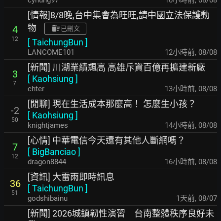
cyhung97
10小時前
,
08/08
[情報]8/8晚,台中集會為旺旺,請中國立法保護動
物
4
已刪文
12
[
TaichungBun
]
LANCOME101
12小時前
,
08/08
[新聞] 川湖業績飆高 高雄斥資百億再擴建新廠
3
[
Kaohsiung
]
7
chter
13小時前
,
08/08
[閒聊] 現在生活成本那麼高！ 怎麼生小孩？
-2
[
Kaohsiung
]
50
knightjames
14小時前
,
08/08
[心情] 中華電信今天還有其他人斷網嗎？
7
[
BigBanciao
]
12
dragon8844
16小時前
,
08/08
[資訊] 大雷雨即時訊息
36
[
TaichungBun
]
51
godshibainu
1天前
,
08/07
[新聞] 2026城鎮韌性演習 台南整體秩序良好未