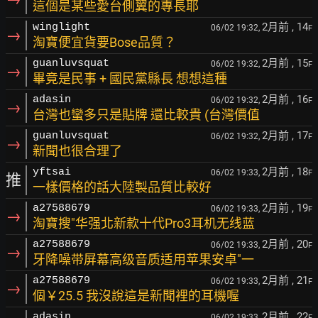
這個是某些愛台側翼的專長耶
2月前
, 14
winglight
06/02 19:32,
F
→
淘寶便宜貨要Bose品質？
2月前
, 15
guanluvsquat
06/02 19:32,
F
→
畢竟是民事 + 國民黨縣長 想想這種
2月前
, 16
adasin
06/02 19:32,
F
→
台灣也蠻多只是貼牌 還比較貴 (台灣價值
2月前
, 17
guanluvsquat
06/02 19:32,
F
→
新聞也很合理了
2月前
, 18
yftsai
06/02 19:33,
F
推
一樣價格的話大陸製品質比較好
2月前
, 19
a27588679
06/02 19:33,
F
→
淘寶搜"华强北新款十代Pro3耳机无线蓝
2月前
, 20
a27588679
06/02 19:33,
F
→
牙降噪带屏幕高级音质适用苹果安卓"一
2月前
, 21
a27588679
06/02 19:33,
F
→
個￥25.5 我沒說這是新聞裡的耳機喔
2月前
, 22
adasin
06/02 19:33,
F