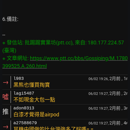
6.備註:

※ 發信站: 批踢踢實業坊(ptt.cc), 來自: 180.177.224.57 
(臺灣)

※ 文章網址: 
https://www.ptt.cc/bbs/Gossiping/M.1780
399525.A.260.html
2月前
, 1
l983
06/02 19:26,
F
→
黑熊也懂買掏寶
2月前
, 2
lagi5487
06/02 19:27,
F
噓
不如現金大包一點
2月前
, 3
adon0313
06/02 19:27,
F
推
白漆才覺得是airpod
2月前
, 4
a27588679
06/02 19:27,
F
→
耳機中國做的比台灣強多了好嗎= =