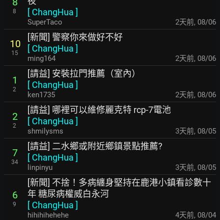
夜
8
[
ChangHua
]
8
SuperTaco
2天前
,
08/06
[新聞] 警察你來做好不好
10
[
ChangHua
]
15
ming164
2天前
,
08/06
[請益] 安裝拉門推薦（室內）
1
[
ChangHua
]
2
ken1735
2天前
,
08/06
[請益] 哪裡可以維修麗克特 rcp-7電池
2
[
ChangHua
]
2
shmilysms
3天前
,
08/05
[請益] 二水鄉或附近鄉鎮景點推薦?
7
[
ChangHua
]
34
linpinyu
3天前
,
08/05
[新聞] 不捨！多病纏身堅持在鹿港小鎮看診數十
年 糖尿病權威白永河
6
[
ChangHua
]
9
hihihihehehe
4天前
,
08/04