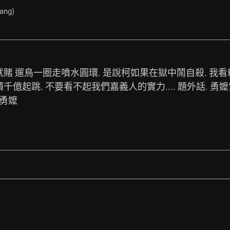
ang)
就賭 遛鳥一圈走噴水圓環. 是說柯如果在獄中鬧自殺. 我看
價千億起跳. 不要看不起我們嘉義人的實力.... 題外話. 勇
勇嬤 