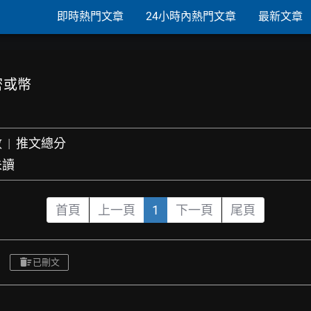
即時熱門文章
24小時內熱門文章
最新文章
密或幣
數
|
推文總分
未讀
首頁
上一頁
1
下一頁
尾頁
已刪文