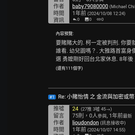
作者
baby79080000
(Michael Chi
時間
1年前
(2024/10/08 12:24)
資訊
0
image
0
link
0
內容預覽:
要賭賭大的. 柯一定被判刑. 你要
誰看. 幼兒園嗎？. 大雅路首富身
選 勇嬤剛好回台北家休息. 8年後 
(還有111個字)
Re: 小賭怡情 之 金流與加密或幣
#1
推噓
24
(27推
3噓 45→
)
留言
75則，0人
, 1年前
參與
最新
作者
lioudondon
(訊息接收中)
時間
1年前
(2024/10/07 14:55)