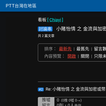
PTT
台灣在地區
看板
[
Chiayi
]
小賭怡情 之 金流與加
討論串
共 2 篇文章
排序：
最新先
|
最舊先
|
留言
內容預覽：
開啟
|
關閉
|
只限
Re: 小賭怡情 之 金流與加密或幣
#2
推噓
0
(0推
0噓 0→
)
留言
0則，0人
參與