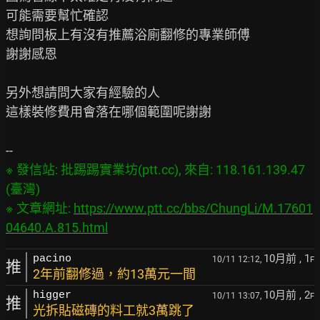
可能需要幫忙確認

想詢問板上有沒有推薦浴廁翻修的專業師傅

謝謝感恩

另外想請問大家有經驗的人

這樣裝修費用會落在哪個範圍呢謝謝

※ 發信站: 批踢踢實業坊(ptt.cc), 來自: 118.161.139.47 
(臺灣)

※ 文章網址: 
https://www.ptt.cc/bbs/ChungLi/M.17601
04640.A.815.html
10月前
, 1
pacino
10/11 12:12,
F
推
2年前翻修過，約13萬元一間
10月前
, 2
higger
10/11 13:07,
F
推
光拆貼磁磚的料工就3萬跳了