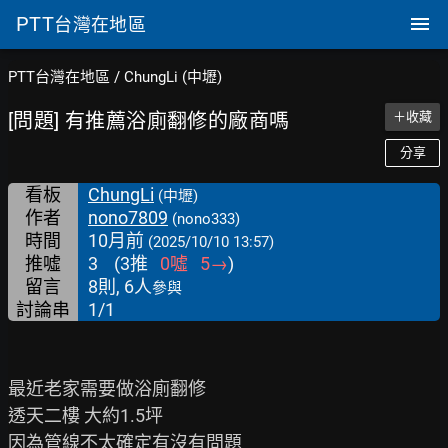
PTT
台灣在地區
PTT台灣在地區
/
ChungLi (中壢)
[問題] 有推薦浴廁翻修的廠商嗎
＋收藏
分享
看板
ChungLi
(中壢)
作者
nono7809
(nono333)
時間
10月前
(2025/10/10 13:57)
推噓
3
(
3
推
0
噓
5
→
)
留言
8則, 6人
參與
討論串
1/1
最近老家需要做浴廁翻修

透天二樓 大約1.5坪

因為管線不太確定有沒有問題
