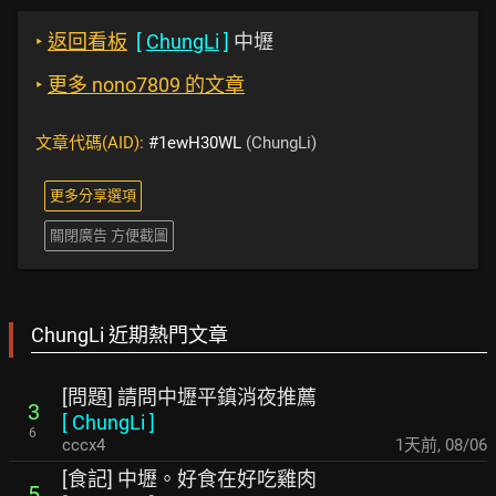
‣
返回看板
[
ChungLi
]
中壢
‣
更多 nono7809 的文章
文章代碼(AID):
#1ewH30WL
(ChungLi)
更多分享選項
關閉廣告 方便截圖
ChungLi 近期熱門文章
[問題] 請問中壢平鎮消夜推薦
3
[
ChungLi
]
6
cccx4
1天前
,
08/06
[食記] 中壢。好食在好吃雞肉
5