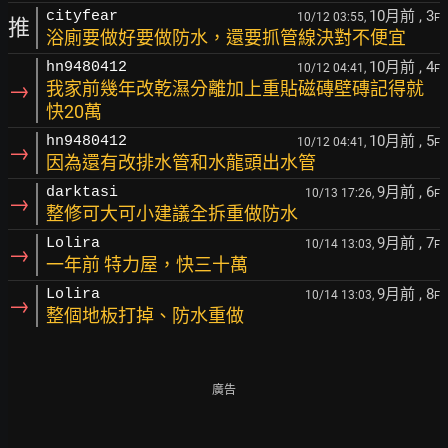
10月前
, 3
cityfear
10/12 03:55,
F
推
浴廁要做好要做防水，還要抓管線決對不便宜
10月前
, 4
hn9480412
10/12 04:41,
F
→
我家前幾年改乾濕分離加上重貼磁磚壁磚記得就
快20萬
10月前
, 5
hn9480412
10/12 04:41,
F
→
因為還有改排水管和水龍頭出水管
9月前
, 6
darktasi
10/13 17:26,
F
→
整修可大可小建議全拆重做防水
9月前
, 7
Lolira
10/14 13:03,
F
→
一年前 特力屋，快三十萬
9月前
, 8
Lolira
10/14 13:03,
F
→
整個地板打掉、防水重做
廣告