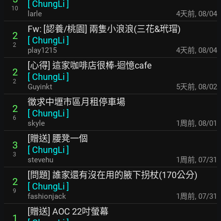
[
ChungLi
]
10
larle
4天前
,
08/04
Fw: [認養/桃園] 兩隻小浪浪(三花&玳瑁)
2
[
ChungLi
]
2
play1215
4天前
,
08/04
[心得] 這家咖啡店很棒-迴憶cafe
2
[
ChungLi
]
2
Guyinkt
5天前
,
08/02
徵求中壢市區月租停車場
2
[
ChungLi
]
6
skyle
1周前
,
08/01
[贈送] 腰凳一個
3
[
ChungLi
]
3
stevehu
1周前
,
07/31
[問題] 誰家還有沒在用的腋下拐杖(170公分)
2
[
ChungLi
]
9
fashionjack
1周前
,
07/31
[贈送] AOC 22吋螢幕
1