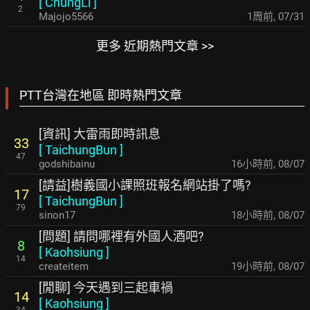
[
ChungLi
]
2
Majojo5566
1周前
,
07/31
更多 近期熱門文章 >>
PTT台灣在地區 即時熱門文章
[資訊] 大雷雨即時訊息
33
[
TaichungBun
]
47
godshibainu
16小時前
,
08/07
[請益]樹義國小課照班報名網站掛了嗎?
17
[
TaichungBun
]
79
sinon17
18小時前
,
08/07
[問題] 請問哪裡有外國人酒吧?
8
[
Kaohsiung
]
14
createitem
19小時前
,
08/07
[閒聊] 今天遇到三起車禍
14
[
Kaohsiung
]