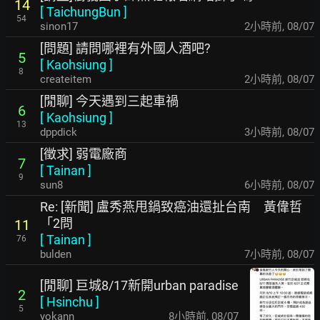
14
[
TaichungBun
]
54
sinon17
2小時前
,
08/07
[問題] 請問哪裡有外國人酒吧?
5
[
Kaohsiung
]
8
createitem
2小時前
,
08/07
[閒聊] 今天遇到三起車禍
6
[
Kaohsiung
]
13
dppdick
3小時前
,
08/07
[徵求] 弱電廠商
7
[
Tainan
]
9
sun8
6小時前
,
08/07
Re: [新聞] 盧秀燕甩鍋致癌油還扯台南 黃偉哲
「2問
11
[
Tainan
]
76
bulden
7小時前
,
08/07
[閒聊] 巨城8/17新開urban paradise
2
[
Hsinchu
]
5
yokann
8小時前
,
08/07