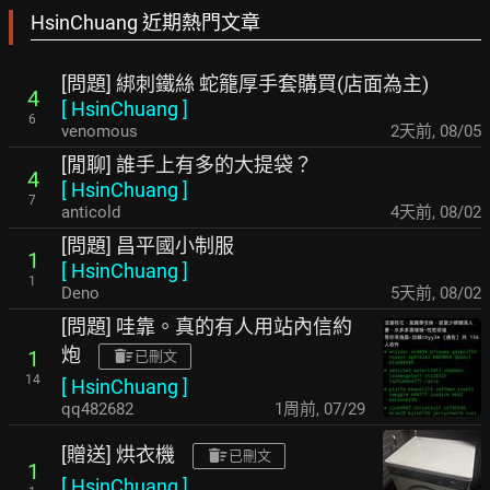
HsinChuang 近期熱門文章
[問題] 綁刺鐵絲 蛇籠厚手套購買(店面為主)
4
[
HsinChuang
]
6
venomous
2天前
,
08/05
[閒聊] 誰手上有多的大提袋？
4
[
HsinChuang
]
7
anticold
4天前
,
08/02
[問題] 昌平國小制服
1
[
HsinChuang
]
1
Deno
5天前
,
08/02
[問題] 哇靠。真的有人用站內信約
炮
1
已刪文
14
[
HsinChuang
]
qq482682
1周前
,
07/29
[贈送] 烘衣機
已刪文
1
[
HsinChuang
]