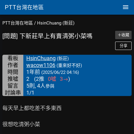
PTT
台灣在地區
PTT台灣在地區
/
HsinChuang (新莊)
[問題] 下新莊早上有賣清粥小菜嗎
＋收藏
分享
看板
HsinChuang
(新莊)
作者
wacow1106
(重來好不好)
時間
1年前
(2025/06/22 04:16)
推噓
2
(
2
推
0
噓
3
→
)
留言
5則, 4人
參與
討論串
1/1
每天早上都吃差不多東西

很想吃清粥小菜
