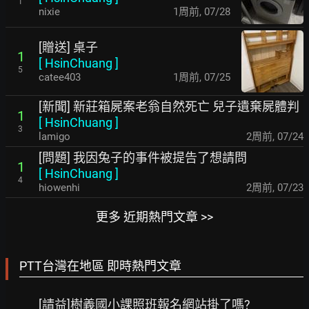
1
nixie
1周前
,
07/28
[贈送] 桌子
1
[
HsinChuang
]
5
catee403
1周前
,
07/25
[新聞] 新莊箱屍案老翁自然死亡 兒子遺棄屍體判
1
[
HsinChuang
]
3
lamigo
2周前
,
07/24
[問題] 我因兔子的事件被提告了想請問
1
[
HsinChuang
]
4
hiowenhi
2周前
,
07/23
更多 近期熱門文章 >>
PTT台灣在地區 即時熱門文章
[請益]樹義國小課照班報名網站掛了嗎?