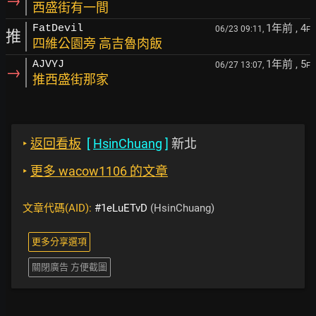
→
西盛街有一間
1年前
, 4
FatDevil
06/23 09:11,
F
推
四維公園旁 高吉魯肉飯
1年前
, 5
AJVYJ
06/27 13:07,
F
→
推西盛街那家
‣
返回看板
[
HsinChuang
]
新北
‣
更多 wacow1106 的文章
文章代碼(AID):
#1eLuETvD
(HsinChuang)
更多分享選項
關閉廣告 方便截圖