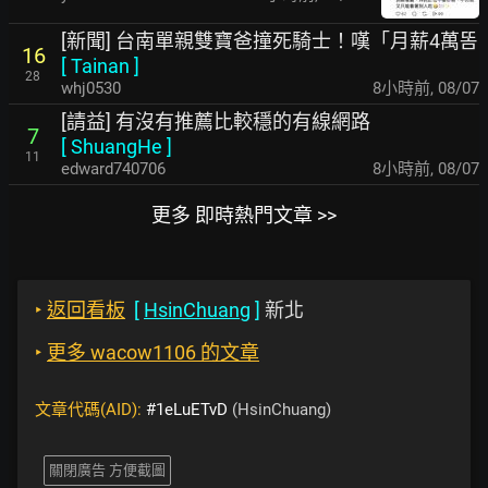
[新聞] 台南單親雙寶爸撞死騎士！嘆「月薪4萬똠
16
[
Tainan
]
28
whj0530
8小時前
,
08/07
[請益] 有沒有推薦比較穩的有線網路
7
[
ShuangHe
]
11
edward740706
8小時前
,
08/07
更多 即時熱門文章 >>
‣
返回看板
[
HsinChuang
]
新北
‣
更多 wacow1106 的文章
文章代碼(AID):
#1eLuETvD
(HsinChuang)
關閉廣告 方便截圖