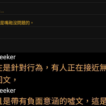
..
路就是嘴砲沒問題的。