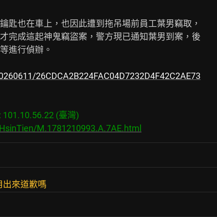
鑰匙也在車上，也因此遭到拖吊場前員工葉男竊取，

才完成這起神鬼竊盜案，警方現已通知葉男到案，後

等進行偵辦。

al/20260611/26CDCA2B224FAC04D7232D4F42C2AE73
01.10.56.22 (臺灣)

s/HsinTien/M.1781210993.A.7AE.html
用出來道歉嗎