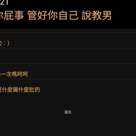
句：）
誦一次嗎呵呵
是什麼腸什麼肚的
廣告