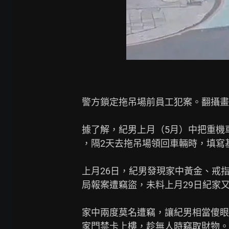
警方鎖定拖吊場前員工犯案。翻攝畫
據了解，紀男上月（5月）中把重機
，隔2天去拖吊場領回車輛時，填寫
上月26日，紀男發現家中黃金、戒指
局報案遭竊盜，未料上月29日紀家又
家中兩度莫名遭竊，讓紀男相當傻眼
家門禁卡上樓，趁無人時竊取財物。
