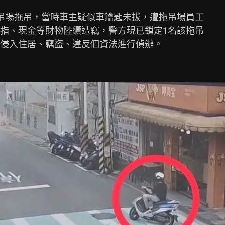
吊場拖吊，當時車主疑似車鑰匙未拔，遭拖吊場員工

指、現金等財物陸續遭竊，警方現已鎖定1名該拖吊

侵入住居、竊盜、違反個資法進行偵辦。
