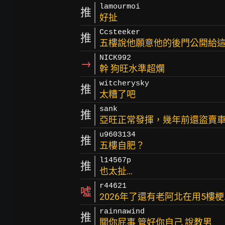
lamourmoi
推
好扯
Ccsteeker
推
五樓說他願意他的後門公開給
NICK992
→
幹 狗旺水準超爛
witcherysky
推
太糟了吧
sank
推
亞旺正常發揮，幾年前還盜賣
u9603134
推
五樓自肥？
l14567p
推
也太扯…
r44621
噓
2026年了還有老阿北在用5樓梗..
rainnawind
推
關你屁事 管好你自己 說教男