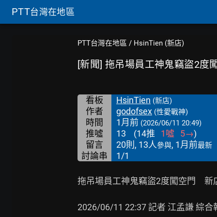
PTT
台灣在地區
PTT台灣在地區
/
HsinTien (新店)
[新聞] 拖吊場員工神鬼竊盜2度
看板
HsinTien
(新店)
作者
godofsex
(性愛戰神)
時間
1月前
(2026/06/11 20:49)
推噓
13
(
14
推
1
噓
5
→
)
留言
20則, 13人
, 1月前
參與
最新
討論串
1/1
拖吊場員工神鬼竊盜2度闖空門　新
2026/06/11 22:37 記者 江孟謙 綜合