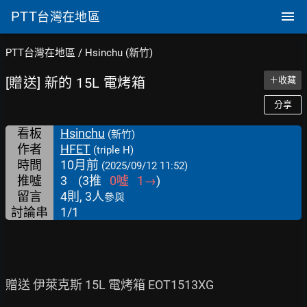
PTT
台灣在地區
PTT台灣在地區
/
Hsinchu (新竹)
[贈送] 新的 15L 電烤箱
＋收藏
分享
看板
Hsinchu
(新竹)
作者
HFET
(triple H)
時間
10月前
(2025/09/12 11:52)
推噓
3
(
3
推
0
噓
1
→
)
留言
4則, 3人
參與
討論串
1/1
贈送 伊萊克斯 15L 電烤箱 EOT1513XG
