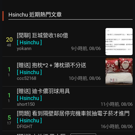
Hsinchu 近期熱門文章
[閒聊] 巨城營收180億
20
[
Hsinchu
]
48
yokann
9小時前
,
08/06
[贈送] 抱枕*2 + 薄枕頭不分送
1
[
Hsinchu
]
1
ccc52168
10小時前
,
08/06
[贈送] 迪卡儂羽球用具
1
[
Hsinchu
]
1
short150
11小時前
,
08/06
[問題] 看到隔壁鄰居停完機車就抽電子菸才進門
5
[
Hsinchu
]
17
DFIGHT
16小時前
,
08/06