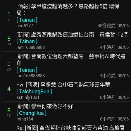
[情報] 學甲爐渣越清越多？爆鉻超標5倍 環保
局：
1
[
Tainan
]
7
neo5277
48分鐘前
,
08/06
[新聞] 盧秀燕甩鍋致癌油還扯台南 黃偉哲「2問
8
[
Tainan
]
38
iam168888888
4小時前
,
08/06
[新聞] 台南數位治理六都墊底 藍軍批AI時代還
在
0
[
Tainan
]
28
iam168888888
4小時前
,
08/06
Fw: [商演] 李多慧-台中石岡熱氣球嘉年華
4
[
TaichungBun
]
11
ashinly1021
8小時前
,
08/06
[新聞] 警察你來做好不好
8
[
ChangHua
]
12
ming164
8小時前
,
08/06
Re: [新聞] 黃偉哲指台糖油品部賣汽柴油 高檢署