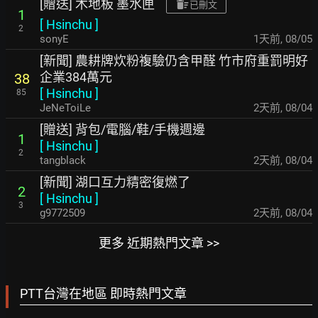
[贈送] 木地板 墨水匣
已刪文
1
[
Hsinchu
]
2
sonyE
1天前
,
08/05
[新聞] 農耕牌炊粉複驗仍含甲醛 竹市府重罰明好
企業384萬元
38
[
Hsinchu
]
85
JeNeToiLe
2天前
,
08/04
[贈送] 背包/電腦/鞋/手機週邊
1
[
Hsinchu
]
2
tangblack
2天前
,
08/04
[新聞] 湖口互力精密復燃了
2
[
Hsinchu
]
3
g9772509
2天前
,
08/04
更多 近期熱門文章 >>
PTT台灣在地區 即時熱門文章