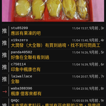
9月前
, 3
stu85209
11/04 15:37,
F
推
應該有果凍的吧
9月前
, 4
x19xzero
11/04 15:40,
F
推
大潤發（大全聯）有買到過唷，找不到可問員工
9月前
, 5
panda40502
11/04 16:26,
F
推
好像在全聯有看到過
9月前
, 6
c750114
11/04 16:39,
F
推
印象中楓康也有
9月前
, 7
laiwallace
11/04 20:07,
F
推
全聯
9月前
, 8
waba388396
11/04 23:50,
F
→
楓康 億客來都有
9月前
, 9
QAQc
11/05 03:59,
F
推
大市場有素料行，應該有豆皮壓的三牲，我覺得