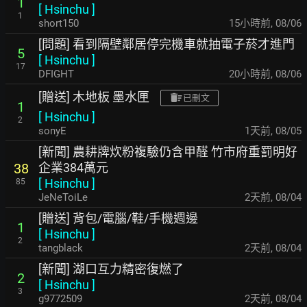
1
[
Hsinchu
]
1
short150
15小時前
,
08/06
[問題] 看到隔壁鄰居停完機車就抽電子菸才進門
5
[
Hsinchu
]
17
DFIGHT
20小時前
,
08/06
[贈送] 木地板 墨水匣
已刪文
1
[
Hsinchu
]
2
sonyE
1天前
,
08/05
[新聞] 農耕牌炊粉複驗仍含甲醛 竹市府重罰明好
企業384萬元
38
[
Hsinchu
]
85
JeNeToiLe
2天前
,
08/04
[贈送] 背包/電腦/鞋/手機週邊
1
[
Hsinchu
]
2
tangblack
2天前
,
08/04
[新聞] 湖口互力精密復燃了
2
[
Hsinchu
]
3
g9772509
2天前
,
08/04