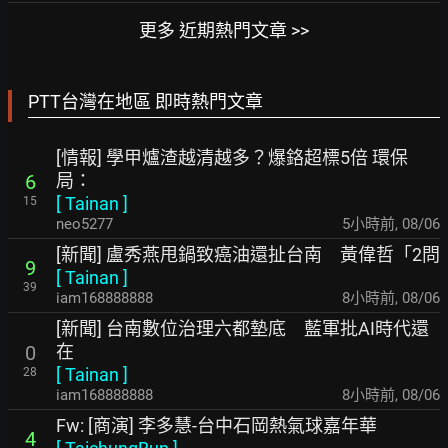
更多 近期熱門文章 >>
PTT台灣在地區 即時熱門文章
[情報] 學甲爐渣越清越多？爆鉻超標5倍 環保
局：
6
[
Tainan
]
15
neo5277
5小時前
,
08/06
[新聞] 盧秀燕甩鍋致癌油還扯台南 黃偉哲「2問
9
[
Tainan
]
39
iam168888888
8小時前
,
08/06
[新聞] 台南數位治理六都墊底 藍軍批AI時代還
在
0
[
Tainan
]
28
iam168888888
8小時前
,
08/06
Fw: [商演] 李多慧-台中石岡熱氣球嘉年華
4