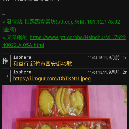
※ 發信站: 批踢踢實業坊(ptt.cc), 來自: 101.12.176.32 
(臺灣)

※ 文章網址: 
https://www.ptt.cc/bbs/Hsinchu/M.17622
40022.A.05A.html
9月前
, 1
isohera
11/04 15:11,
F
推
和益行 新竹市西安街43號
9月前
, 2
isohera
11/04 15:11,
F
→
https://i.imgur.com/ObTKN1I.jpeg