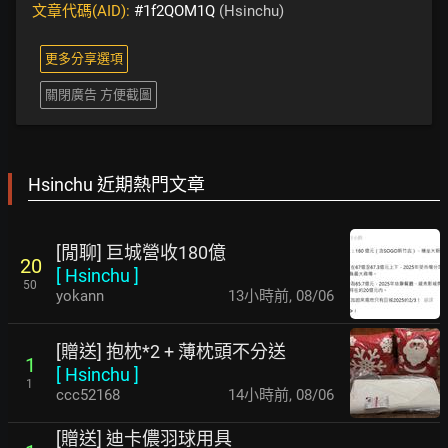
文章代碼(AID):
#1f2QOM1Q
(Hsinchu)
更多分享選項
關閉廣告 方便截圖
Hsinchu 近期熱門文章
[閒聊] 巨城營收180億
20
[
Hsinchu
]
50
yokann
13小時前
,
08/06
[贈送] 抱枕*2 + 薄枕頭不分送
1
[
Hsinchu
]
1
ccc52168
14小時前
,
08/06
[贈送] 迪卡儂羽球用具