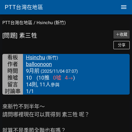
PTT
台灣在地區
PTT台灣在地區
/
Hsinchu (新竹)
[問題] 素三牲
＋收藏
分享
看板
Hsinchu
(新竹)
作者
balloonoon
時間
9月前
(2025/11/04 07:07)
推噓
10
(
10
推
0
噓
4
→
)
留言
14則, 11人
參與
討論串
1/1
來新竹不到半年～

請問哪裡現在可以買得到 素三牲 呢？

就算不是季節全聯也有嗎？
