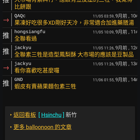
比餅跟
9月前
, 10
QAQc
11/05 03:59,
F
→
果凍好吃很多XD剛好天冷，非常適合加進藥膳湯
9月前
, 11
hongsiangfu
11/05 10:09,
F
推
全聯看過
9月前
, 12
jackyu
11/05 11:26,
F
推
全聯素三牲是造型鳳梨酥 大市場的應該是豆製品
9月前
, 13
jackyu
11/05 11:26,
F
→
看你喜歡吃甚麼囉
9月前
, 14
GND
11/06 01:55,
F
推
蝦皮有賣蘋果麵包素三牲
‣
返回看板
[
Hsinchu
]
新竹
‣
更多 balloonoon 的文章