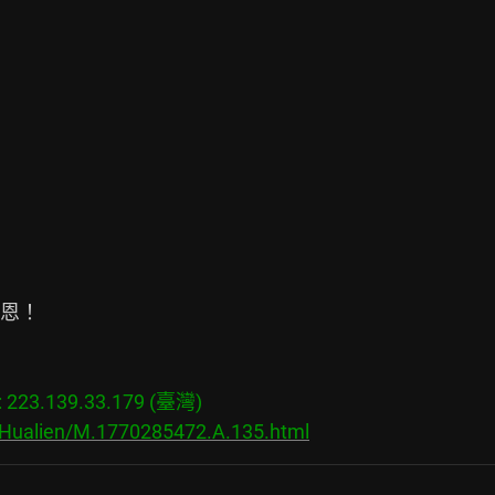
恩！

23.139.33.179 (臺灣)

/Hualien/M.1770285472.A.135.html