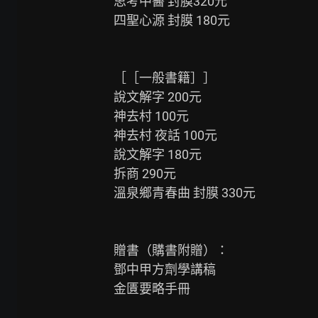
思考中醫 封膜320元

四聖心源 封膜 180元

［［一般書籍］］

說文解字 200元

神去村 100元

神去村 夜話 100元

說文解字 180元

拆商 290元

溫泉鄉青春曲 封膜 330元

贈書（購書附贈）：

鄧中甲方劑學講稿

金匱要略手冊
