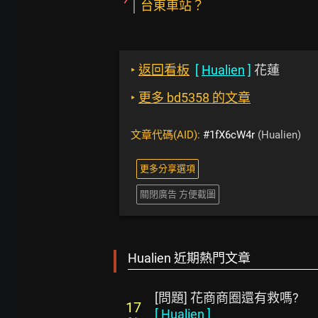
台東車站？
‣
返回看板
[
Hualien
]
花蓮
‣
更多 bd5358 的文章
文章代碼(AID):
#1fX6cW4r
(Hualien)
更多分享選項
關閉廣告 方便截圖
Hualien 近期熱門文章
[問題] 花商商圈還有救嗎?
17
[
Hualien
]