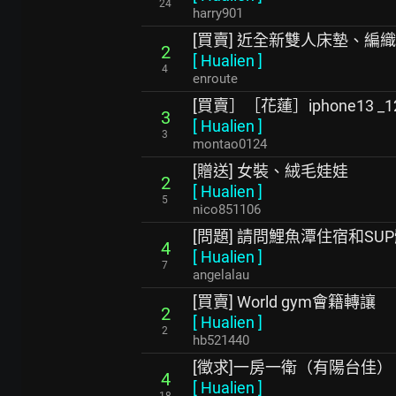
24
harry901
[買賣] 近全新雙人床墊、編
2
[
Hualien
]
4
enroute
[買賣］［花蓮］iphone13 _
3
[
Hualien
]
3
montao0124
[贈送] 女裝、絨毛娃娃
2
[
Hualien
]
5
nico851106
[問題] 請問鯉魚潭住宿和SU
4
[
Hualien
]
7
angelalau
[買賣] World gym會籍轉讓
2
[
Hualien
]
2
hb521440
[徵求]一房一衛（有陽台佳）
4
[
Hualien
]