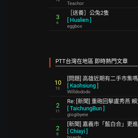
18
Teachor
［送養］公兔2隻
3
[
Hualien
]
6
eggbox
PTT台灣在地區 即時熱門文章
[問題] 高雄近期有二手市集嗎
10
[
Kaohsiung
]
13
Willdododo
Re: [新聞] 重砲回擊盧秀
2
[
TaichungBun
]
11
giogibyeie
[新聞] 嘉義市「藍白合」更
2
[
Chiayi
]
8
boards