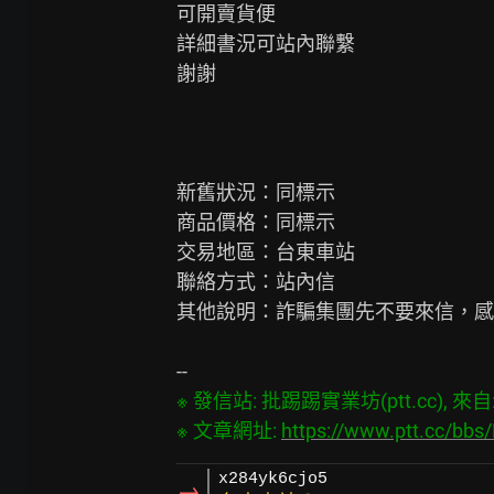
可開賣貨便

詳細書況可站內聯繫

謝謝

新舊狀況：同標示

商品價格：同標示

交易地區：台東車站

聯絡方式：站內信

其他說明：詐騙集團先不要來信，感
※ 發信站: 批踢踢實業坊(ptt.cc), 來自: 2
※ 文章網址: 
https://www.ptt.cc/bbs
x284yk6cjo5
→