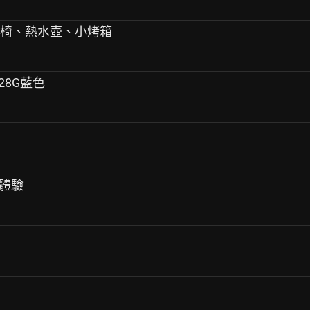
織椅、熱水壺、小烤箱
128G藍色
P體驗