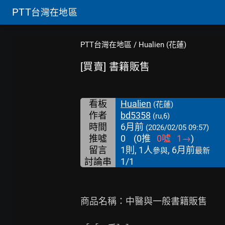
PTT
台灣在地區
PTT台灣在地區
/
Hualien (花蓮)
[買賣] 書籍販售
看板
Hualien
(花蓮)
作者
bd5358
(ru,6)
時間
6月前
(2026/02/05 09:57)
推噓
0
(
0
推
0
噓
1
→
)
留言
1則, 1人
, 6月前
參與
最新
討論串
1/1
商品名稱：中醫與一般書籍販售
