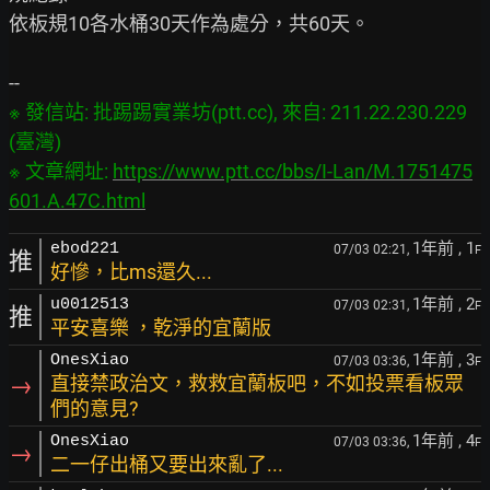
依板規10各水桶30天作為處分，共60天。

※ 發信站: 批踢踢實業坊(ptt.cc), 來自: 211.22.230.229 
(臺灣)

※ 文章網址: 
https://www.ptt.cc/bbs/I-Lan/M.1751475
601.A.47C.html
1年前
, 1
ebod221
07/03 02:21,
F
推
好慘，比ms還久...
1年前
, 2
u0012513
07/03 02:31,
F
推
平安喜樂 ，乾淨的宜蘭版
1年前
, 3
OnesXiao
07/03 03:36,
F
→
直接禁政治文，救救宜蘭板吧，不如投票看板眾
們的意見?
1年前
, 4
OnesXiao
07/03 03:36,
F
→
二一仔出桶又要出來亂了...