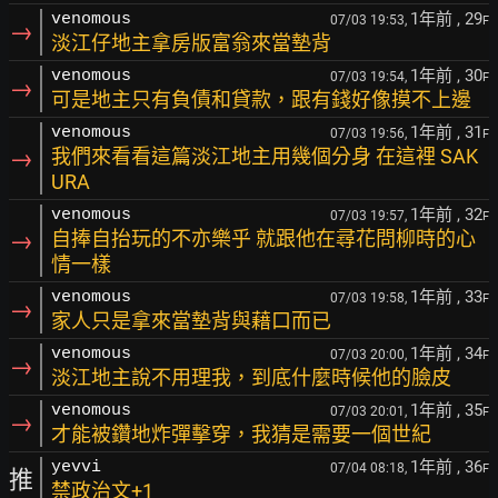
1年前
, 29
venomous
07/03 19:53,
F
→
淡江仔地主拿房版富翁來當墊背
1年前
, 30
venomous
07/03 19:54,
F
→
可是地主只有負債和貸款，跟有錢好像摸不上邊
1年前
, 31
venomous
07/03 19:56,
F
→
我們來看看這篇淡江地主用幾個分身 在這裡 SAK
URA
1年前
, 32
venomous
07/03 19:57,
F
→
自捧自抬玩的不亦樂乎 就跟他在尋花問柳時的心
情一樣
1年前
, 33
venomous
07/03 19:58,
F
→
家人只是拿來當墊背與藉口而已
1年前
, 34
venomous
07/03 20:00,
F
→
淡江地主說不用理我，到底什麼時候他的臉皮
1年前
, 35
venomous
07/03 20:01,
F
→
才能被鑽地炸彈擊穿，我猜是需要一個世紀
1年前
, 36
yevvi
07/04 08:18,
F
推
禁政治文+1