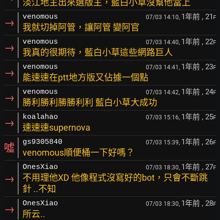
淡江地主出來選版主，藍白小草沒幫他當上
1年前
, 21
venomous
07/03 14:10,
F
→
我就切掉阿管，讓阿管 變阿官
1年前
, 22
venomous
07/03 14:40,
F
→
我真的很期待，藍白小草這些網路巨人
1年前
, 23
venomous
07/03 14:41,
F
→
能速速在ptt地方版又佔據一個點
1年前
, 24
venomous
07/03 14:42,
F
→
勝利勝利勝勝利利 藍白小草大成功
1年前
, 25
koalahao
07/03 15:16,
F
→
速速速supernova
1年前
, 26
gs9305840
07/03 15:39,
F
噓
venomous順便桶一下好嗎？
1年前
, 27
OnesXiao
07/03 18:30,
F
→
不用理他XD 他像程式沒寫好的bot，只會不斷跳
針 ..不知
1年前
, 28
OnesXiao
07/03 18:30,
F
→
所云..