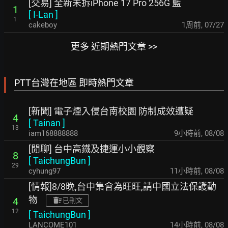
[交易] 全新未拆iPhone 17 Pro 256G 藍
1
[
I-Lan
]
1
cakeboy
1周前
,
07/27
更多 近期熱門文章 >>
PTT台灣在地區 即時熱門文章
[新聞] 電子煙入侵台南校園 防制成效遭疑
4
[
Tainan
]
13
iam168888888
9小時前
,
08/08
[閒聊] 台中高鐵及捷運小小觀察
8
[
TaichungBun
]
29
cyhung97
11小時前
,
08/08
[情報]8/8晚,台中集會為旺旺,請中國立法保護動
物
4
已刪文
12
[
TaichungBun
]
LANCOME101
14小時前
,
08/08