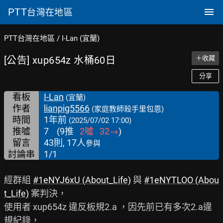
PTT
台灣在地區
PTT台灣在地區
/
I-Lan (宜蘭)
[公告] xup654z 水桶60日
＋收藏
分享
看板
I-Lan
(宜蘭)
作者
lianpig5566
(家庭教師殺手里包恩)
時間
1年前
(2025/07/02 17:00)
推噓
7
(
9
推
2
噓
32
→
)
留言
43則, 17人
參與
討論串
1/1
經群組 
#1eNYJ6xU 
(About_Life)
 與 
#1eNYTLOO 
(Abou
t_Life)
 案判決，

使用者 xup654z 違反板規2.a ，因先前已有多次2.a違
規紀錄，
