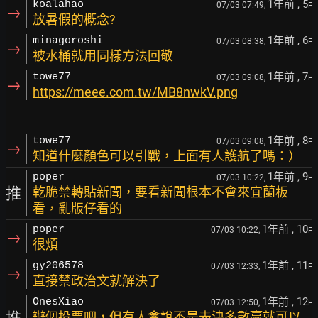
1年前
, 5
koalahao
07/03 07:49,
F
→
放暑假的概念?
1年前
, 6
minagoroshi
07/03 08:38,
F
→
被水桶就用同樣方法回敬
1年前
, 7
towe77
07/03 09:08,
F
→
https://meee.com.tw/MB8nwkV.png
1年前
, 8
towe77
07/03 09:08,
F
→
知道什麼顏色可以引戰，上面有人護航了嗎：）
1年前
, 9
poper
07/03 10:22,
F
推
乾脆禁轉貼新聞，要看新聞根本不會來宜蘭板
看，亂版仔看的
1年前
, 10
poper
07/03 10:22,
F
→
很煩
1年前
, 11
gy206578
07/03 12:33,
F
→
直接禁政治文就解決了
1年前
, 12
OnesXiao
07/03 12:50,
F
辦個投票吧，但有人會說不是表決多數贏就可以