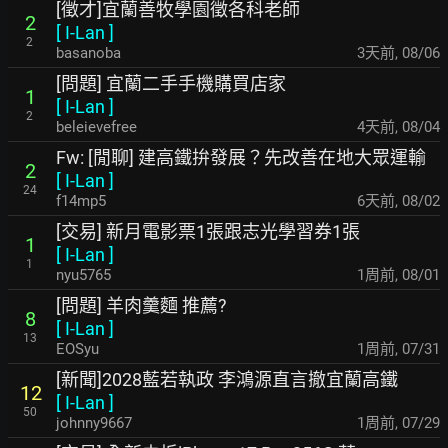
[徵才]宜蘭善牧學園徵各科老師
2
[
I-Lan
]
2
basanoba
3天前
,
08/06
[問題] 宜蘭二手手機購買店家
1
[
I-Lan
]
2
beleievefree
4天前
,
08/04
Fw: [閒聊] 建高鐵拚發展？先改善在地大眾運輸
2
[
I-Lan
]
24
f14mp5
6天前
,
08/02
[交易] 新月電影票1張跟志光學習券1張
1
[
I-Lan
]
1
nyu5765
1周前
,
08/01
[問題] 羊肉羹麵 推薦?
8
[
I-Lan
]
13
EOSyu
1周前
,
07/31
[新聞]2028藍若執政 李鴻源直言撤宜蘭高鐵
12
[
I-Lan
]
50
johnny9667
1周前
,
07/29