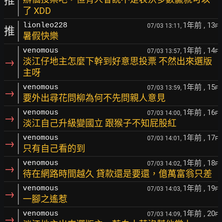
推
了 XDD
1年前
, 13
lionleo228
07/03 13:11,
F
推
暑假快樂
1年前
, 14
venomous
07/03 13:57,
F
→
淡江仔地主怎麼下幹到好意思投票 不然出來選版
主呀
1年前
, 15
venomous
07/03 13:59,
F
→
要外出尋花問柳為何不先問親人意見
1年前
, 16
venomous
07/03 14:00,
F
→
淡江自己升級變國立 跟猴子不知屁股紅
1年前
, 17
venomous
07/03 14:01,
F
→
只有自己看的到
1年前
, 18
venomous
07/03 14:02,
F
→
待在網路時間越久 貸款還是要還，億萬富翁只差
1年前
, 19
venomous
07/03 14:03,
F
→
一腳之遙惹
1年前
, 20
venomous
07/03 14:09,
F
→