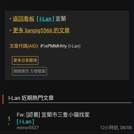
‣
返回看板
[
I-Lan
]
宜蘭
‣
更多 lianpig5566 的文章
文章代碼(AID):
#1ePMMHHy
(I-Lan)
更多分享選項
關閉廣告 方便截圖
I-Lan 近期熱門文章
Fw: [認養] 宜蘭市三隻小貓找家
1
[
I-Lan
]
1
mirror0527
12小時前
,
08/08