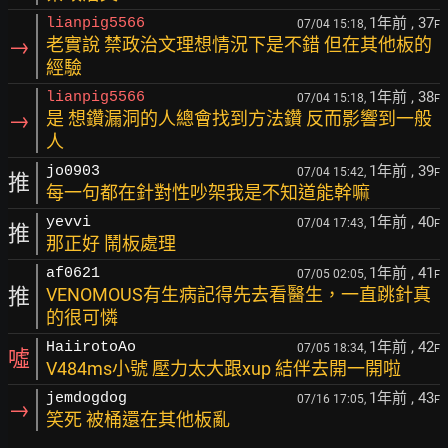
1年前
, 37
lianpig5566
07/04 15:18,
F
→
老實說 禁政治文理想情況下是不錯 但在其他板的
經驗
1年前
, 38
lianpig5566
07/04 15:18,
F
→
是 想鑽漏洞的人總會找到方法鑽 反而影響到一般
人
1年前
, 39
jo0903
07/04 15:42,
F
推
每一句都在針對性吵架我是不知道能幹嘛
1年前
, 40
yevvi
07/04 17:43,
F
推
那正好 鬧板處理
1年前
, 41
af0621
07/05 02:05,
F
推
VENOMOUS有生病記得先去看醫生，一直跳針真
的很可憐
1年前
, 42
HaiirotoAo
07/05 18:34,
F
噓
V484ms小號 壓力太大跟xup 結伴去開一開啦
1年前
, 43
jemdogdog
07/16 17:05,
F
→
笑死 被桶還在其他板亂