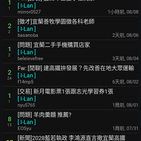
1
[
I-Lan
]
1
mirror0527
1小時前
,
08/08
[徵才]宜蘭善牧學園徵各科老師
2
[
I-Lan
]
2
basanoba
2天前
,
08/06
[問題] 宜蘭二手手機購買店家
1
[
I-Lan
]
2
beleievefree
3天前
,
08/04
Fw: [閒聊] 建高鐵拚發展？先改善在地大眾運輸
2
[
I-Lan
]
24
f14mp5
6天前
,
08/02
[交易] 新月電影票1張跟志光學習券1張
1
[
I-Lan
]
1
nyu5765
1周前
,
08/01
[問題] 羊肉羹麵 推薦?
8
[
I-Lan
]
13
EOSyu
1周前
,
07/31
[新聞]2028藍若執政 李鴻源直言撤宜蘭高鐵