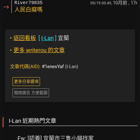
10月前
, 17
River79835
09/19 00:49,
F
→
人民白癡嗎
‣
返回看板
[
I-Lan
]
宜蘭
‣
更多 writerou 的文章
文章代碼(AID):
#1enesYaf
(I-Lan)
更多分享選項
關閉廣告 方便截圖
I-Lan 近期熱門文章
Fw: [認養] 宜蘭市三隻小貓找家