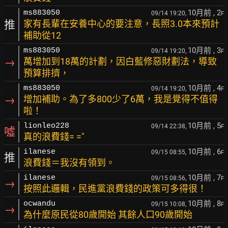
10月前
, 2
ms883050
09/14 19:20,
F
推
家有長輩在安養中心的要注意，長照3.0本來預計
補助從12
10月前
, 3
ms883050
09/14 19:20,
F
→
萬增加到18萬的計劃，因白藍修惡財劃法，導致
預算排擠，
10月前
, 4
ms883050
09/14 19:20,
F
→
增加補助。為了多800少了6萬，我是覺得不值得
啦！
10月前
, 5
lionleo228
09/14 22:38,
F
噓
真的浪費錢= ="
10月前
, 6
ilanese
09/15 08:55,
F
推
浪費錢＝我沒有領到。
10月前
, 7
ilanese
09/15 08:56,
F
→
按照此邏輯，民進黨浪費錢的政策可多得很！
10月前
, 8
ocwandu
09/15 10:08,
F
→
為什麼原民從80歲開始 其餘人口90歲開始