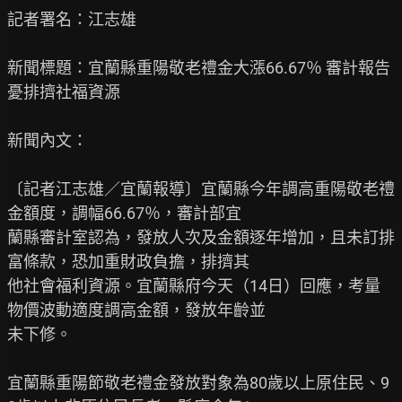
記者署名：江志雄

新聞標題：宜蘭縣重陽敬老禮金大漲66.67％ 審計報告
憂排擠社福資源

新聞內文：

〔記者江志雄／宜蘭報導〕宜蘭縣今年調高重陽敬老禮
金額度，調幅66.67％，審計部宜

蘭縣審計室認為，發放人次及金額逐年增加，且未訂排
富條款，恐加重財政負擔，排擠其

他社會福利資源。宜蘭縣府今天（14日）回應，考量
物價波動適度調高金額，發放年齡並

未下修。

宜蘭縣重陽節敬老禮金發放對象為80歲以上原住民、9