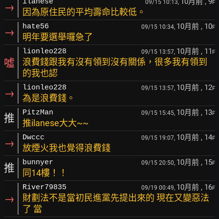
10月前
, 9
ilanese
09/15 10:13,
F
→
因為原住民的平均壽命比較低。
10月前
, 10
hate56
09/15 10:34,
F
→
明年要選舉囉急了
10月前
, 11
lionleo228
09/15 13:57,
F
噓
浪費錢跟我有沒有領到沒有關係，很多我有領到
的我也認
10月前
, 12
lionleo228
09/15 13:57,
F
→
為是浪費錢。
10月前
, 13
PitzMan
09/15 15:45,
F
推
推ilanese大大~~
10月前
, 14
Dwccc
09/15 19:07,
F
→
放煙火我也覺得浪費錢
10月前
, 15
bunnyer
09/15 20:50,
F
推
同14樓！！
10月前
, 16
River79835
09/19 00:49,
F
→
財劃法不是當初民進黨先提出來的 現在又變惡法
了 當