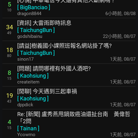
[心情] 中華電信今天還有其他人斷網嗎？
5
[
BigBanciao
]
10
dragon8844
6小時前
,
08/08
[資訊] 大雷雨即時訊息
34
[
TaichungBun
]
49
godshibainu
22小時前
,
08/07
[請益]樹義國小課照班報名網站掛了嗎?
18
[
TaichungBun
]
80
sinon17
1天前
,
08/07
[問題] 請問哪裡有外國人酒吧?
8
[
Kaohsiung
]
15
createitem
1天前
,
08/07
[閒聊] 今天遇到三起車禍
19
[
Kaohsiung
]
43
dppdick
1天前
,
08/07
Re: [新聞] 盧秀燕甩鍋致癌油還扯台南 黃偉哲
「2問
4
[
Tainan
]
15
Ycowmo
1天前
,
08/07