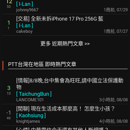
12
[
I-Lan
]
50
johnny9667
1周前
,
07/29
[交易] 全新未拆iPhone 17 Pro 256G 藍
1
[
I-Lan
]
1
cakeboy
1周前
,
07/27
更多 近期熱門文章 >>
PTT台灣在地區 即時熱門文章
[情報]8/8晚,台中集會為旺旺,請中國立法保護動
物
3
[
TaichungBun
]
10
LANCOME101
3小時前
,
08/08
[閒聊] 現在生活成本那麼高！ 怎麼生小孩？
-1
[
Kaohsiung
]
46
knightjames
4小時前
,
08/08