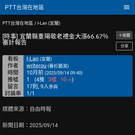
PTT
台灣在地區
PTT台灣在地區
/
I-Lan (宜蘭)
[時事] 宜蘭縣重陽敬老禮金大漲66.67％
＋收藏
審計報告
分享
看板
I-Lan
(宜蘭)
作者
writerou
(春衫猶濕)
時間
10月前
(2025/09/14 09:40)
推噓
1
(
4
推
3
噓
10
→
)
留言
17則, 9人
參與
討論串
1/1
媒體來源：自由時報

新聞日期：2025/09/14
