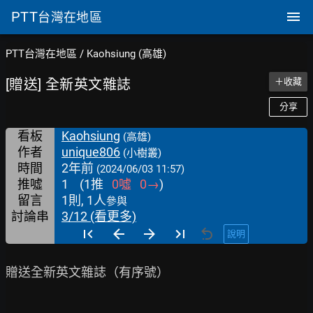
PTT
台灣在地區
PTT台灣在地區
/
Kaohsiung (高雄)
[贈送] 全新英文雜誌
＋收藏
分享
看板
Kaohsiung
(高雄)
作者
unique806
(小樹叢)
時間
2年前
(2024/06/03 11:57)
推噓
1
(
1
推
0
噓
0
→
)
留言
1則, 1人
參與
討論串
3/12 (看更多)
說明
贈送全新英文雜誌（有序號）
