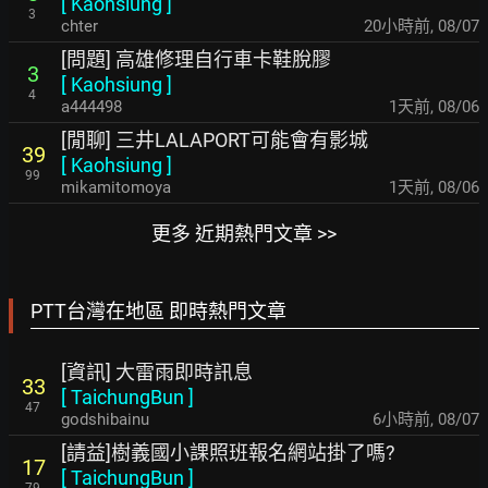
[
Kaohsiung
]
3
chter
20小時前
,
08/07
[問題] 高雄修理自行車卡鞋脫膠
3
[
Kaohsiung
]
4
a444498
1天前
,
08/06
[閒聊] 三井LALAPORT可能會有影城
39
[
Kaohsiung
]
99
mikamitomoya
1天前
,
08/06
更多 近期熱門文章 >>
PTT台灣在地區 即時熱門文章
[資訊] 大雷雨即時訊息
33
[
TaichungBun
]
47
godshibainu
6小時前
,
08/07
[請益]樹義國小課照班報名網站掛了嗎?
17
[
TaichungBun
]