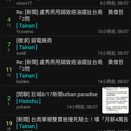
79
sinon17
8小時前
,
08/07
Re: [新聞] 盧秀燕甩鍋致癌油還扯台南 黃偉哲
「2問
4
[
Tainan
]
15
Ycowmo
10小時前
,
08/07
[徵求] 弱電廠商
7
[
Tainan
]
9
sun8
13小時前
,
08/07
Re: [新聞] 盧秀燕甩鍋致癌油還扯台南 黃偉哲
「2問
11
[
Tainan
]
76
bulden
14小時前
,
08/07
[閒聊] 巨城8/17新開urban paradise
2
[
Hsinchu
]
5
yokann
14小時前
,
08/07
[新聞] 台南單親雙寶爸撞死騎士！嘆「月薪4萬똠
19
[
Tainan
]
38