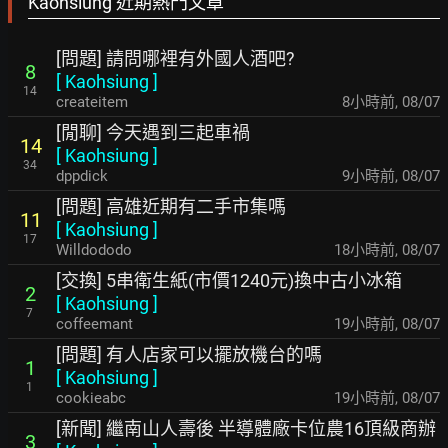
Kaohsiung 近期熱門文章
[問題] 請問哪裡有外國人酒吧?
8
[
Kaohsiung
]
14
createitem
8小時前
,
08/07
[閒聊] 今天遇到三起車禍
14
[
Kaohsiung
]
34
dppdick
9小時前
,
08/07
[問題] 高雄近期有二手市集嗎
11
[
Kaohsiung
]
17
Willdododo
18小時前
,
08/07
[交換] 5串衛生紙(市價1240元)換中古小冰箱
2
[
Kaohsiung
]
7
coffeemant
19小時前
,
08/07
[問題] 有人店家可以擺放機台的嗎
1
[
Kaohsiung
]
1
cookieabc
19小時前
,
08/07
[新聞] 繼南山人壽後 半導體廠卡位農16頂級商辦
3