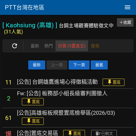
PTT
台灣在地區
＋收藏
[ Kaohsiung (高雄)
]
台鋼主場觀賽體驗徵文中
(31人氣)
最新
熱門
分頁 (5置底文)
搜尋
最新
上一頁
下一頁
最舊
[公告] 台鋼雄鷹進場心得徵稿活動
11
置底
Fw: [公告] 板務部小組長級審判團徵人
2
置底
[公告]高雄板板規暨置底檢舉區(2026/03)
61
置底
[公告]置底交易區
爆
置底
已刪文