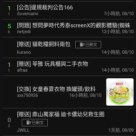
[公告]違規裁判公告166
1
ilovemami
7小時前
,
08/10
1
[問題] 想問夢時代秀泰screenX的觀影體驗(蜘蛛
5
netjedi
12小時前
,
08/10
6
[贈送] 貓乾糧飼料兩包
已刪文
kurano
14小時前
,
08/10
[贈送] 苓雅 玩具櫃與二手衣物
1
afraa
14小時前
,
08/10
1
[交換] 女童春夏衣物 換罐頭/飲料
xxx750926
16小時前
,
08/10
[贈送] 鼎山萬家福 迪卡儂幼兒救生圈
0
已刪文
2
JWILL
1天前
,
08/09