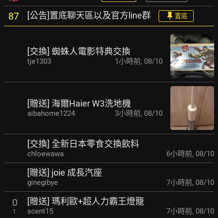
[公告]置底聊天區以及官方line群
87
置底
[交換] 蜘蛛人電影特典交換
tje1303
1小時前
,
08/10
[贈送] 海爾Haier W3洗地機
aibahome1224
3小時前
,
08/10
[交換] 全新日本零食交換飲料
chloewawa
6小時前
,
08/10
[贈送] joie 成長汽座
ginegibye
7小時前
,
08/10
[贈送] 瑪利歐+超人力霸王燈籠
0
scent15
7小時前
,
08/10
1