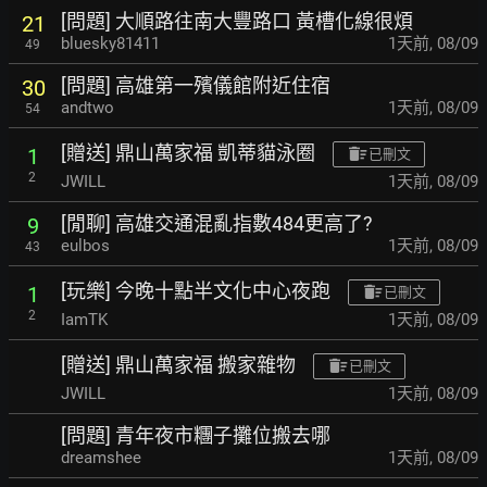
[問題] 大順路往南大豐路口 黃槽化線很煩
21
bluesky81411
1天前
,
08/09
49
[問題] 高雄第一殯儀館附近住宿
30
andtwo
1天前
,
08/09
54
[贈送] 鼎山萬家福 凱蒂貓泳圈
1
已刪文
2
JWILL
1天前
,
08/09
[閒聊] 高雄交通混亂指數484更高了?
9
eulbos
1天前
,
08/09
43
[玩樂] 今晚十點半文化中心夜跑
1
已刪文
2
IamTK
1天前
,
08/09
[贈送] 鼎山萬家福 搬家雜物
已刪文
JWILL
1天前
,
08/09
[問題] 青年夜市糰子攤位搬去哪
dreamshee
1天前
,
08/09