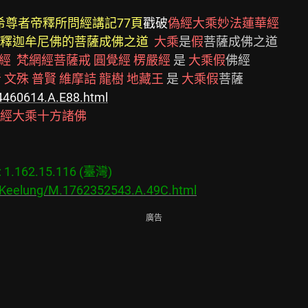
希尊者帝釋所問經講記77頁
戳破
偽經大乘妙法蓮華經
釋迦牟尼佛的菩薩成佛之道
大乘
是
假
經
梵網經菩薩戒
圓覺經
楞嚴經
 是 
大乘假
音
文殊
普賢
維摩詰
龍樹
地藏王
 是 
大乘假
4460614.A.E88.html
經大乘十方諸佛
.162.15.116 (臺灣)

s/Keelung/M.1762352543.A.49C.html
廣告