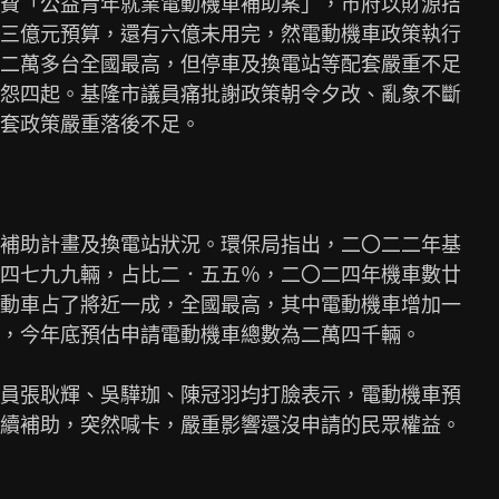
費「公益青年就業電動機車補助案」，市府以財源拮

三億元預算，還有六億未用完，然電動機車政策執行

二萬多台全國最高，但停車及換電站等配套嚴重不足

怨四起。基隆市議員痛批謝政策朝令夕改、亂象不斷

套政策嚴重落後不足。

補助計畫及換電站狀況。環保局指出，二〇二二年基

四七九九輛，占比二．五五％，二〇二四年機車數廿

動車占了將近一成，全國最高，其中電動機車增加一

，今年底預估申請電動機車總數為二萬四千輛。

員張耿輝、吳驊珈、陳冠羽均打臉表示，電動機車預

續補助，突然喊卡，嚴重影響還沒申請的民眾權益。
