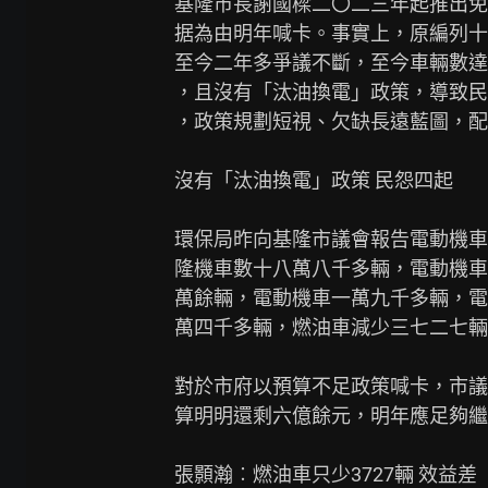
基隆市長謝國樑二〇二三年起推出免
据為由明年喊卡。事實上，原編列十
至今二年多爭議不斷，至今車輛數達
，且沒有「汰油換電」政策，導致民
，政策規劃短視、欠缺長遠藍圖，配
沒有「汰油換電」政策 民怨四起

環保局昨向基隆市議會報告電動機車
隆機車數十八萬八千多輛，電動機車
萬餘輛，電動機車一萬九千多輛，電
萬四千多輛，燃油車減少三七二七輛
對於市府以預算不足政策喊卡，市議
算明明還剩六億餘元，明年應足夠繼
張顥瀚︰燃油車只少3727輛 效益差
