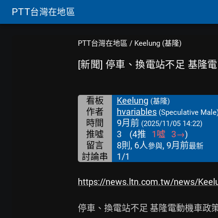
PTT
台灣在地區
PTT台灣在地區
/
Keelung (基隆)
[新聞] 停車、換電站不足 基隆
看板
Keelung
(基隆)
作者
hvariables
(Speculative Male
時間
9月前
(2025/11/05 14:22)
推噓
3
(
4
推
1
噓
3
→
)
留言
8則, 6人
, 9月前
參與
最新
討論串
1/1
https://news.ltn.com.tw/news/Kee
停車、換電站不足 基隆電動機車政策