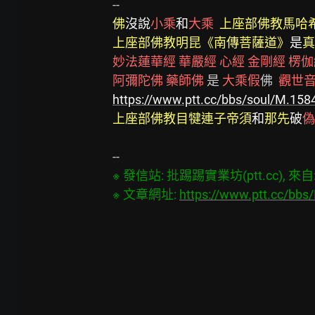
佛
沒說
小乘
和
大乘  
上座部佛教馬哈
上座部佛教明昆《南傳菩薩道》
是
真
妙法蓮華經
華嚴經
心經
金剛經
楞伽
阿彌陀佛
藥師佛
 是 
大乘假
佛  
觀世
https://www.ptt.cc/bbs/soul/M.158
上座部佛教目犍連子帝須
和
那先
破
偽
※ 發信站: 批踢踢實業坊(ptt.cc), 來自: 1
※ 文章網址: 
https://www.ptt.cc/bb