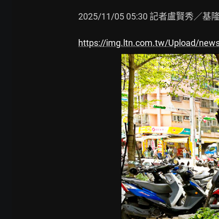
2025/11/05 05:30 記者盧賢秀／基
https://img.ltn.com.tw/Upload/new