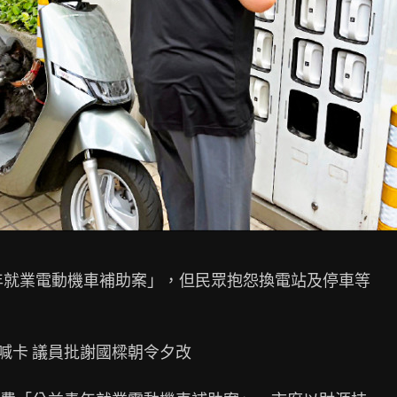
年就業電動機車補助案」，但民眾抱怨換電站及停車等

喊卡 議員批謝國樑朝令夕改
