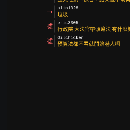
alin1028
→
垃圾
eric3305
噓
行政院 大法官帶頭違法 有什麼
Oilchicken
噓
預算法都不看就開始嚇人啊