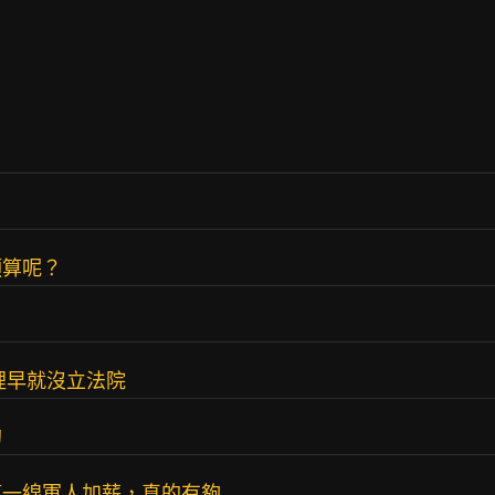
預算呢？
裡早就沒立法院
的
第一線軍人加薪，真的有夠