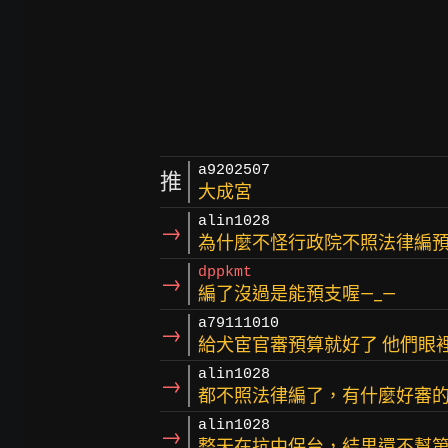
a9202507
推
大成宮
alin1028
→
為什麼不怪行政院不照法律編
dppkmt
→
編了沒過是能預支喔—_—
a79111010
→
給犬宦官審預算就好了 他們眼
alin1028
→
都不照法律編了，有什麼好審
alin1028
→
整天在抗中保台，結果還不幫