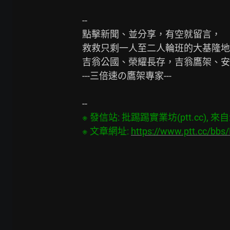
--

點擊新聞、並分享，有空就留言，

救救只剩一人至二人輪班的大基隆地
吉翁公國、榮耀長存，吉翁鷹架、安
---三倍速の鷹架專家---

※ 發信站: 批踢踢實業坊(ptt.cc), 來自: 1
※ 文章網址: 
https://www.ptt.cc/bb