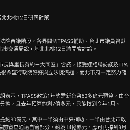
基北北桃12日研商對策

院審議階段，各界關切TPASS補助。台北市議員曾獻

市交通局說，基北北桃12日將開會討論。

市長與里長有約－大同區」會議，接受媒體聯訪談及TPA

是很希望行政院好好與立法院溝通，而北市府一定努力確

表示，TPASS政策1年約需新台幣60多億元預算，由台

分擔，且去年預算約剩7億多元，只能撐到今年1月。

擔約30億元，其中一半須由中央補助、一半由台北市政

前審查通過自籌部分，約為14億餘元，應可再撐到3月
