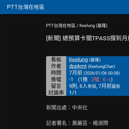
PTT
台灣在地區
PTT台灣在地區
/
Keelung (基隆)
[新聞] 總預算卡關TPASS撐
看板
Keelung
(基隆)
作者
dppkmt
(KeelungChar)
時間
7月前
(2026/01/06 00:08)
推噓
-1
(
1
推
2
噓
6
→
)
留言
9則, 6人
, 7月前
參與
最新
討論串
1/1
新聞出處：中央社

記者署名：黃麗芸、楊淑閔
