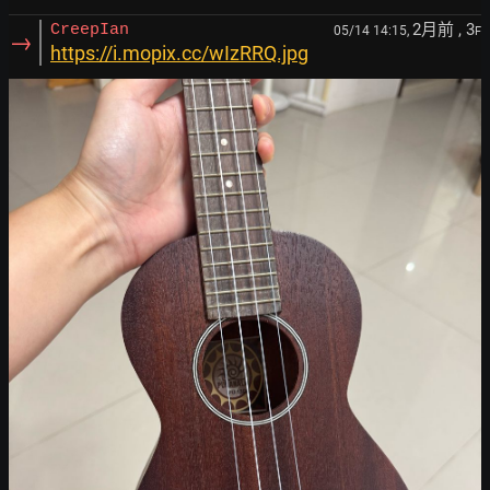
2月前
, 3
CreepIan
05/14 14:15,
F
→
https://i.mopix.cc/wIzRRQ.jpg