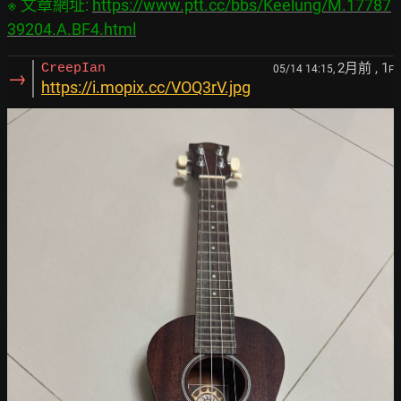
※ 文章網址: 
https://www.ptt.cc/bbs/Keelung/M.17787
39204.A.BF4.html
2月前
, 1
CreepIan
05/14 14:15,
F
→
https://i.mopix.cc/VOQ3rV.jpg