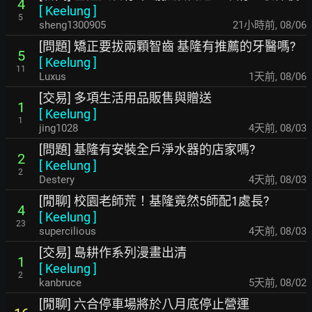
4
[
Keelung
]
5
sheng1300905
21小時前
,
08/06
[問題] 矯正要拔兩顆智齒 基隆有推薦的牙醫嗎?
5
[
Keelung
]
11
Luxus
1天前
,
08/06
[交易] 多項生活用品販售與贈送
1
[
Keelung
]
1
jing1028
4天前
,
08/03
[問題] 基隆有安裝全戶淨水器的店家嗎?
2
[
Keelung
]
2
Destery
4天前
,
08/03
[閒聊] 校園老師荒！基隆竟然5師配1處長?
4
[
Keelung
]
23
supercilious
4天前
,
08/03
[交易] 島耕作系列漫畫出清
1
[
Keelung
]
2
kanbruce
5天前
,
08/02
[閒聊] 六合停車場將於八月底停止營運