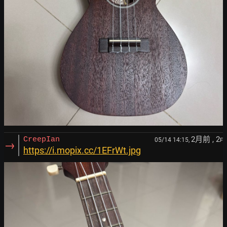
2月前
, 2
CreepIan
05/14 14:15,
F
→
https://i.mopix.cc/1EFrWt.jpg