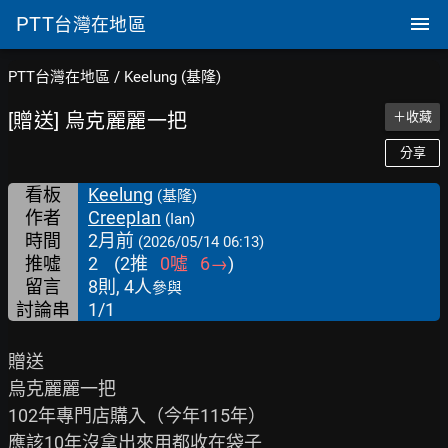
PTT
台灣在地區
PTT台灣在地區
/
Keelung (基隆)
[贈送] 烏克麗麗一把
＋收藏
分享
看板
Keelung
(基隆)
作者
CreepIan
(Ian)
時間
2月前
(2026/05/14 06:13)
推噓
2
(
2
推
0
噓
6
→
)
留言
8則, 4人
參與
討論串
1/1
贈送

烏克麗麗一把

102年專門店購入（今年115年）

應該10年沒拿出來用都收在袋子
