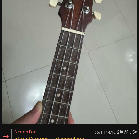
2月前
, 5
CreepIan
05/14 14:16,
F
→
https://i.mopix.cc/yye6vI.jpg