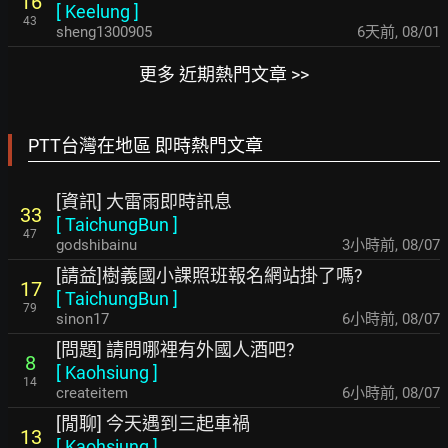
16
[
Keelung
]
43
sheng1300905
6天前
,
08/01
更多 近期熱門文章 >>
PTT台灣在地區 即時熱門文章
[資訊] 大雷雨即時訊息
33
[
TaichungBun
]
47
godshibainu
3小時前
,
08/07
[請益]樹義國小課照班報名網站掛了嗎?
17
[
TaichungBun
]
79
sinon17
6小時前
,
08/07
[問題] 請問哪裡有外國人酒吧?
8
[
Kaohsiung
]
14
createitem
6小時前
,
08/07
[閒聊] 今天遇到三起車禍
13
[
Kaohsiung
]