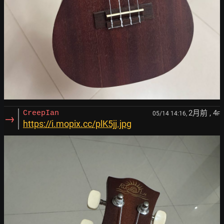
2月前
, 4
CreepIan
05/14 14:16,
F
→
https://i.mopix.cc/plK5jj.jpg