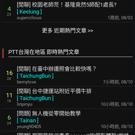
[閒聊] 校園老師荒！基隆竟然5師配1處長?
4
[
Keelung
]
23
supercilious
1周前
,
08/03
更多 近期熱門文章 >>
PTT台灣在地區 即時熱門文章
[閒聊] 在臺中辦護照會比較快嗎？
16
[
TaichungBun
]
26
bemylove
7小時前
,
08/10
[閒聊] 台中捷運站附近平價牛排
11
[
TaichungBun
]
16
linpinyu
10小時前
,
08/10
[問題] 無人機從零開始教學
6
[
Tainan
]
24
young90405
10小時前
,
08/10