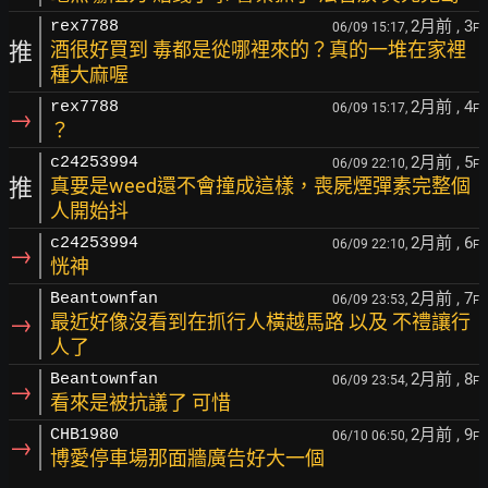
2月前
, 3
rex7788
06/09 15:17,
F
推
酒很好買到 毒都是從哪裡來的？真的一堆在家裡
種大麻喔
2月前
, 4
rex7788
06/09 15:17,
F
→
？
2月前
, 5
c24253994
06/09 22:10,
F
推
真要是weed還不會撞成這樣，喪屍煙彈素完整個
人開始抖
2月前
, 6
c24253994
06/09 22:10,
F
→
恍神
2月前
, 7
Beantownfan
06/09 23:53,
F
→
最近好像沒看到在抓行人橫越馬路 以及 不禮讓行
人了
2月前
, 8
Beantownfan
06/09 23:54,
F
→
看來是被抗議了 可惜
2月前
, 9
CHB1980
06/10 06:50,
F
→
博愛停車場那面牆廣告好大一個