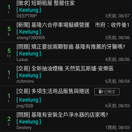
[徵求] 短期租屋 整層住家
1
[
Keelung
]
1
DEEPTRIP
3天前
,
08/07
[新聞] 基隆六合停車場擬續營運 市府：收件後1
5
[
Keelung
]
8
sheng1300905
3天前
,
08/06
[問題] 矯正要拔兩顆智齒 基隆有推薦的牙醫嗎?
5
[
Keelung
]
11
Luxus
4天前
,
08/06
[交易] 全新抽油煙機.天然氣瓦斯爐-安樂區
1
[
Keelung
]
1
richmimi
6天前
,
08/04
[交易] 多項生活用品販售與贈送
已刪文
1
[
Keelung
]
1
jing1028
6天前
,
08/03
[問題] 基隆有安裝全戶淨水器的店家嗎?
2
[
Keelung
]
2
Destery
1周前
,
08/03