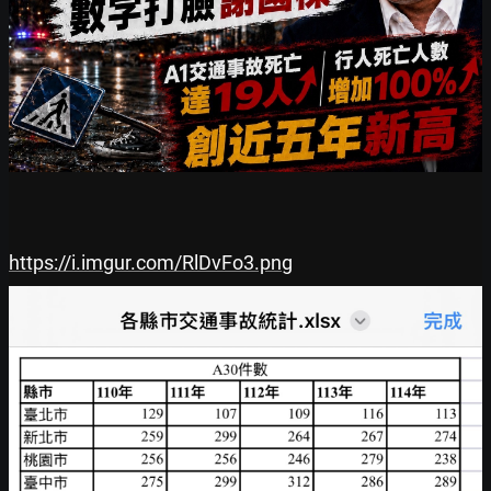
https://i.imgur.com/RlDvFo3.png