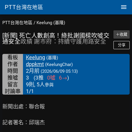
PTT
台灣在地區
PTT台灣在地區
/
Keelung (基隆)
[新聞] 死亡人數創高！綠批謝國樑吹噓交
＋收藏
通安全
政績 謝市府：持續守護用路安全
分享
看板
Keelung
(基隆)
作者
dppkmt
(KeelungChar)
時間
2月前
(2026/06/09 05:13)
推噓
3
(
3
推
0
噓
6
→
)
留言
9則, 5人
參與
討論串
1/1
新聞出處：聯合報

記者署名：邱瑞杰
