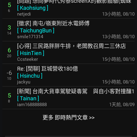
[問題] 想問夢時代秀泰screenX的觀影體驗(蜘蛛
5
[
Kaohsiung
]
6
netjedi
13小時前
,
08/10
[徵求] 南屯/嶺東附近水電師傅
3
[
TaichungBun
]
14
smile171314
13小時前
,
08/10
[心得] 三民路胖胖牛排，老闆教召周二三休店
6
[
HsinTien
]
20
Ccsteeker
15小時前
,
08/10
Re: [閒聊] 巨城營收180億
-6
[
Hsinchu
]
10
jackyu
15小時前
,
08/10
[新聞] 台南大貨車駕駛疑毒駕 與自小客對撞釀1
5
[
Tainan
]
8
iam168888888
1天前
,
08/09
更多 即時熱門文章 >>