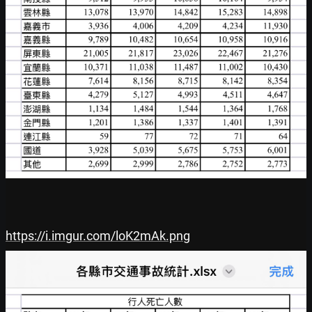
https://i.imgur.com/loK2mAk.png