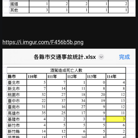
https://i.imgur.com/F456b5b.png