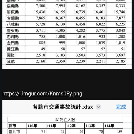
https://i.imgur.com/Knms0Ey.png