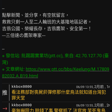
--

點擊新聞、並分享，有空就留言，

救救只剩一人至二人輪班的大基隆地區記者。

吉翁公國、榮耀長存，吉翁鷹架、安全第一！

---三倍速の鷹架專家---

※ 發信站: 批踢踢實業坊(ptt.cc), 來自: 42.70.127.70 (臺
灣)

※ 文章網址: 
https://www.ptt.cc/bbs/Keelung/M.17809
82032.A.B19.html
2月前
, 1
kkbox0800
06/09 13:55,
F
推
看法務部對喪屍菸彈修那什麼鳥法就知道台灣犯
罪天堂
2月前
, 2
kkbox0800
06/09 13:55,
F
→
毫無嚇阻力 賠錢了事 警察抓了 法官放 笑死鬼島