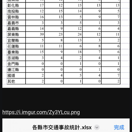
https://i.imgur.com/Zy3YLcu.png