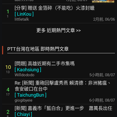
[分享] 贈送 金箔碎（不能吃）火漆封蠟
1
[
LinKou
]
1
littletalk
2月前
,
06/06
更多 近期熱門文章 >>
PTT台灣在地區 即時熱門文章
[問題] 高雄近期有二手市集嗎
10
[
Kaohsiung
]
13
Willdododo
5小時前
,
08/07
Re: [新聞] 重砲回擊盧秀燕 賴清德：非洲豬瘟、
食安破口在台中
4
[
TaichungBun
]
17
giogibyeie
6小時前
,
08/07
[新聞] 嘉義市「藍白合」更進一步 蕭萬長出任
2
[
Chiayi
]
8