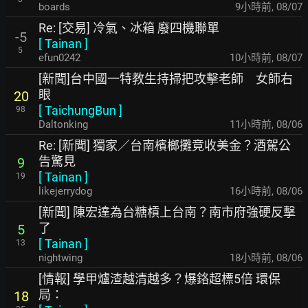
boards
9小時前
,
08/07
Re: [交易] 冷氣、冰箱 廢四機聯單
-5
[
Tainan
]
5
efun0242
10小時前
,
08/07
[新聞]台中國一特教生持掃把攻擊老師 女師右
眼
20
[
TaichungBun
]
98
Daltonking
11小時前
,
08/06
Re: [新聞] 獨家／台南檳榔攤竟收美金？酒駕公
告驚見
9
[
Tainan
]
19
likejerrydog
16小時前
,
08/06
[新聞] 陳宏達為台糖槓上台南？南市府強硬反擊
了
5
[
Tainan
]
13
nightwing
18小時前
,
08/06
[情報] 學甲爐渣越清越多？爆鉻超標5倍 環保
局：
18