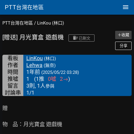
PTT
台灣在地區
PTT台灣在地區
/
LinKou (林口)
＋收藏
[贈送] 月光寶盒 遊戲機
已刪文
分享
看板
LinKou
(林口)
作者
Lehwa
(無奈)
時間
1年前
(2025/05/22 03:28)
推噓
1
(
1
推
0
噓
2
→
)
留言
3則, 1人
參與
討論串
1/1
贈

物    品：月光寶盒 遊戲機
