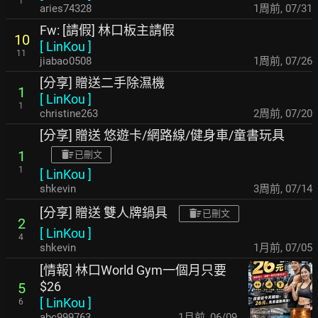
1
aries74328
1周前
,
07/31
Fw: [請假] 林口板主請假
10
[
LinKou
]
11
jiabao0508
1周前
,
07/26
[分享] 贈送二手除濕機
1
[
LinKou
]
1
christine263
2周前
,
07/20
[分享] 贈送 悠遊卡/網路線/健身車/童書玩具
1
已刪文
1
[
LinKou
]
shkevin
3周前
,
07/14
[分享] 贈送 雙人牌鍋具
已刪文
2
[
LinKou
]
4
shkevin
1月前
,
07/05
[情報] 林口World Gym一個月只要
$26
5
[
LinKou
]
6
abc999763
1月前
,
06/09