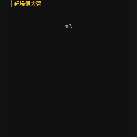
靶場很大聲
廣告