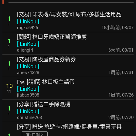
[交易] 印表機/母女裝/XL尿布/多樣生活用品
1
[
LinKou
]
1
mgkd6926
15小時前
,
08/07
[問題] 林口牙齒矯正醫師推薦
1
[
LinKou
]
1
aliengirl
6天前
,
08/01
[交易] 陶板屋商品券新券
1
[
LinKou
]
1
aries74328
1周前
,
07/31
Fw: [請假] 林口板主請假
10
[
LinKou
]
11
jiabao0508
1周前
,
07/26
[分享] 贈送二手除濕機
1
[
LinKou
]
1
christine263
2周前
,
07/20
[分享] 贈送 悠遊卡/網路線/健身車/童書玩具
1
已刪文