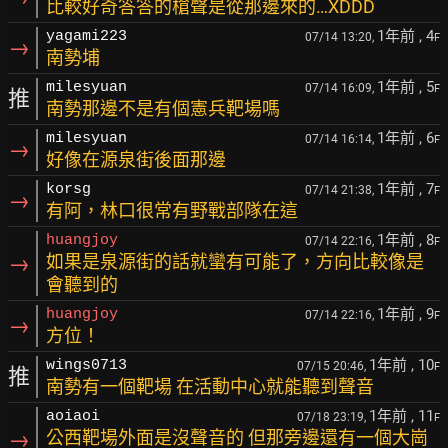
比較好奇答答的槍聲是從那邊來的…XDDD
1年前
, 4
yagami223
07/14 13:20,
F
→
南勢埔
1年前
, 5
milesyuan
07/14 16:09,
F
推
南勢那邊不是有個憲兵靶場嗎
1年前
, 6
milesyuan
07/14 16:14,
F
→
好像在源泉街後面那邊
1年前
, 7
korsg
07/14 21:38,
F
→
有阿，林口很常有野戰部隊在這
1年前
, 8
huangjoy
07/14 22:16,
F
→
如果是泉源街的話就蠻有可能了，方向比較像是
會聽到的
1年前
, 9
huangjoy
07/14 22:16,
F
→
方位！
1年前
, 10
wings0713
07/15 20:46,
F
推
南勢有一個靶場 在活動中心就能聽到聲音
1年前
, 11
aoiaoi
07/18 23:19,
F
→
公西靶場外面是沒聲音的 但那旁邊還有一個大崗