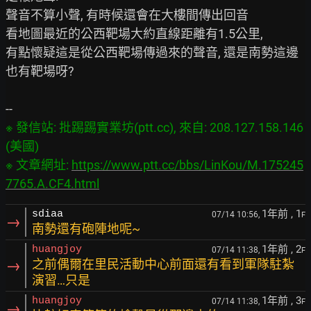
聲音不算小聲, 有時候還會在大樓間傳出回音

看地圖最近的公西靶場大約直線距離有1.5公里,

有點懷疑這是從公西靶場傳過來的聲音, 還是南勢這邊
也有靶場呀?

※ 發信站: 批踢踢實業坊(ptt.cc), 來自: 208.127.158.146 
(美國)

※ 文章網址: 
https://www.ptt.cc/bbs/LinKou/M.175245
7765.A.CF4.html
1年前
, 1
sdiaa
07/14 10:56,
F
→
南勢還有砲陣地呢~
1年前
, 2
huangjoy
07/14 11:38,
F
→
之前偶爾在里民活動中心前面還有看到軍隊駐紮
演習…只是
1年前
, 3
huangjoy
07/14 11:38,
F
→