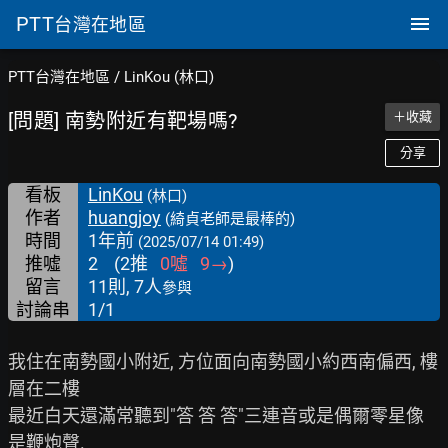
PTT
台灣在地區
PTT台灣在地區
/
LinKou (林口)
[問題] 南勢附近有靶場嗎?
＋收藏
分享
看板
LinKou
(林口)
作者
huangjoy
(綺貞老師是最棒的)
時間
1年前
(2025/07/14 01:49)
推噓
2
(
2
推
0
噓
9
→
)
留言
11則, 7人
參與
討論串
1/1
我住在南勢國小附近, 方位面向南勢國小約西南偏西, 樓
層在二樓

最近白天還滿常聽到"答 答 答"三連音或是偶爾零星像
是鞭炮聲.
