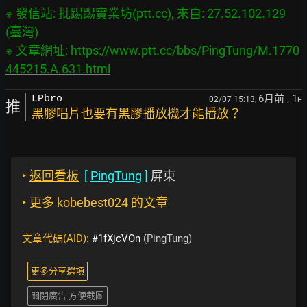
※ 發信站: 批踢踢實業坊(ptt.cc), 來自: 27.52.102.129 
(臺灣)

※ 文章網址: 
https://www.ptt.cc/bbs/PingTung/M.1770
445215.A.631.html
6月前
, 1
LPbro
02/07 15:13,
F
推
黑膠唱片也要有黑膠播放機才能播放？
‣
返回看板
[
PingTung
]
屏東
‣
更多 kobebest024 的文章
文章代碼(AID):
#1fXjcVOn
(PingTung)
更多分享選項
關閉廣告 方便截圖