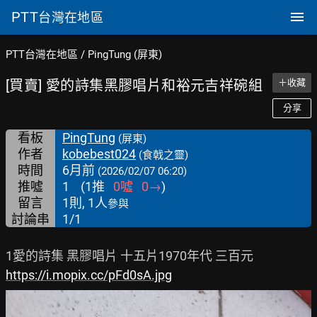
PTT
台灣在地區
PTT台灣在地區
/
PingTung (屏東)
[買賣] 愛的詩集黑膠唱片和裕元吉祥碗組
＋收藏
分享
看板
PingTung
(屏東)
作者
kobebest024
(食戟之靈)
時間
6月前
(2026/02/07 06:20)
推噓
1
(
1
推
0
噓
0
→
)
留言
1則, 1人
參與
討論串
1/1
https://i.mopix.cc/pFd0sA.jpg