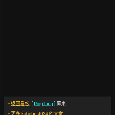
‣
返回看板
[
PingTung
]
屏東
‣
更多 kobebest024 的文章