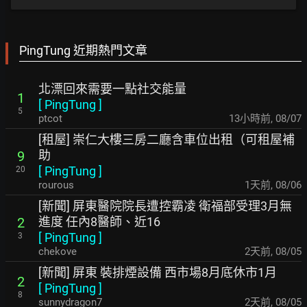
PingTung 近期熱門文章
北漂回來需要一點社交能量
1
[
PingTung
]
5
ptcot
13小時前
,
08/07
[租屋] 崇仁大樓三房二廳含車位出租（可租屋補
助
9
[
PingTung
]
20
rourous
1天前
,
08/06
[新聞] 屏東醫院院長遭控霸凌 衛福部受理3月無
進度 任內8醫師、近16
2
[
PingTung
]
3
chekove
2天前
,
08/05
[新聞] 屏東 裝排煙設備 西市場8月底休市1月
2
[
PingTung
]
8
sunnydragon7
2天前
,
08/05