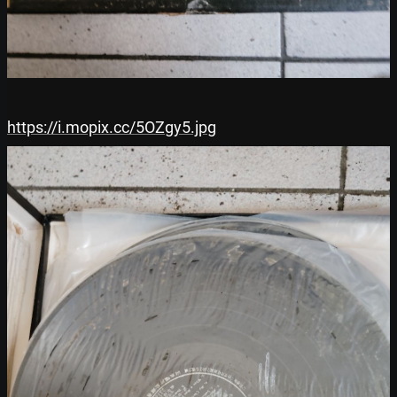
https://i.mopix.cc/5OZgy5.jpg