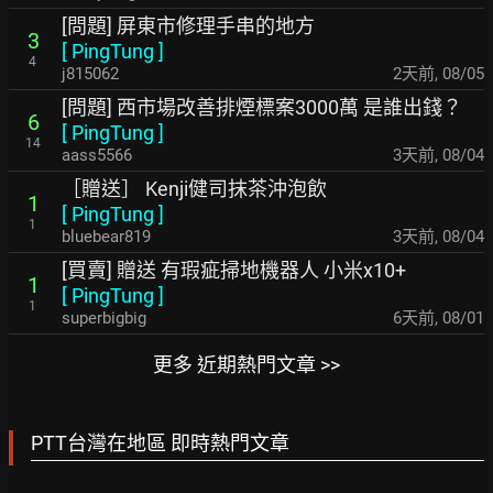
[問題] 屏東市修理手串的地方
3
[
PingTung
]
4
j815062
2天前
,
08/05
[問題] 西市場改善排煙標案3000萬 是誰出錢？
6
[
PingTung
]
14
aass5566
3天前
,
08/04
［贈送］ Kenji健司抹茶沖泡飲
1
[
PingTung
]
1
bluebear819
3天前
,
08/04
[買賣] 贈送 有瑕疵掃地機器人 小米x10+
1
[
PingTung
]
1
superbigbig
6天前
,
08/01
更多 近期熱門文章 >>
PTT台灣在地區 即時熱門文章