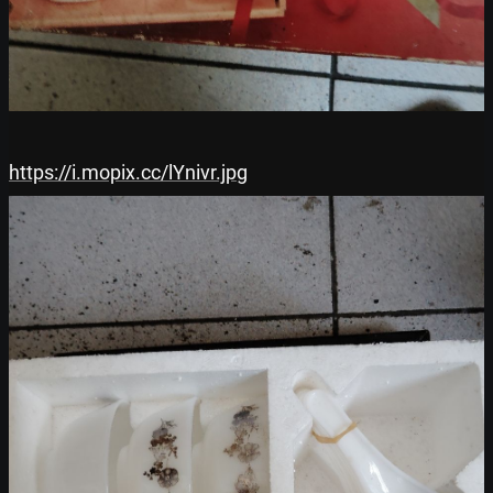
https://i.mopix.cc/lYnivr.jpg