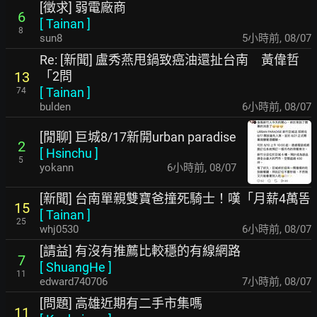
[徵求] 弱電廠商
6
[
Tainan
]
8
sun8
5小時前
,
08/07
Re: [新聞] 盧秀燕甩鍋致癌油還扯台南 黃偉哲
「2問
13
[
Tainan
]
74
bulden
6小時前
,
08/07
[閒聊] 巨城8/17新開urban paradise
2
[
Hsinchu
]
5
yokann
6小時前
,
08/07
[新聞] 台南單親雙寶爸撞死騎士！嘆「月薪4萬똠
15
[
Tainan
]
25
whj0530
6小時前
,
08/07
[請益] 有沒有推薦比較穩的有線網路
7
[
ShuangHe
]
11
edward740706
7小時前
,
08/07
[問題] 高雄近期有二手市集嗎
11