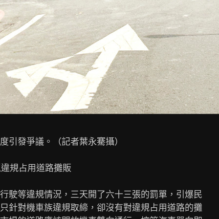
度引發爭議。（記者葉永騫攝）

抓違規占用道路攤販

行駛等違規情況，三天開了六十三張的罰單，引爆民

只針對機車族違規取締，卻沒有對違規占用道路的攤
