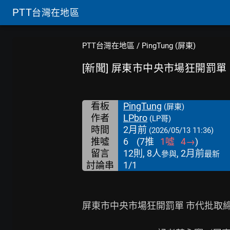
PTT
台灣在地區
PTT台灣在地區
/
PingTung (屏東)
[新聞] 屏東市中央市場狂開罰單
看板
PingTung
(屏東)
作者
LPbro
(LP哥)
時間
2月前
(2026/05/13 11:36)
推噓
6
(
7
推
1
噓
4
→
)
留言
12則, 8人
, 2月前
參與
最新
討論串
1/1
屏東市中央市場狂開罰單 市代批取締