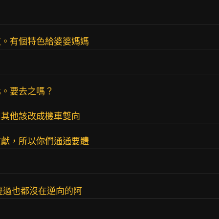
散。有個特色給婆婆媽媽
化。要去之嗎？
，其他該改成機車雙向
貢獻，所以你們通通要體
經過也都沒在逆向的阿