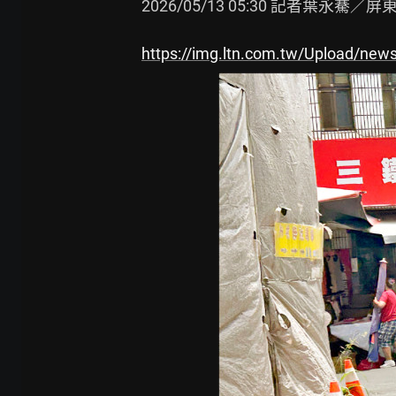
2026/05/13 05:30 記者葉永騫／屏
https://img.ltn.com.tw/Upload/new