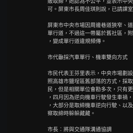
販取締，她認為不公平，並表示中央
可。屏東市長周佳琪則說，已請課室
屏東市中央市場因周邊巷道狹窄、道
單行道，不過這一帶屬於舊社區，附
，變成單行道違規頻傳。

市代籲採汽車單行、機車雙向方式

市民代表王芬里表示，中央市場劃設
照高雄市鹽埕區舊部落的方式，採取
民，但是相關單位會勘多次，只有更
，四月因為逆向機車行駛發生車禍，
，大部分是取締機車逆向行駛、以及
察取締時躲躲藏藏。

市長︰將與交通隊溝通協調
