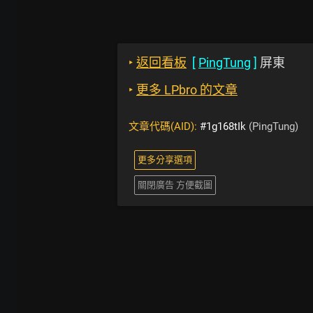
‣
返回看板
[
PingTung
]
屏東
‣
更多 LPbro 的文章
文章代碼(AID):
#1g168tIk
(PingTung)
更多分享選項
關閉廣告 方便截圖