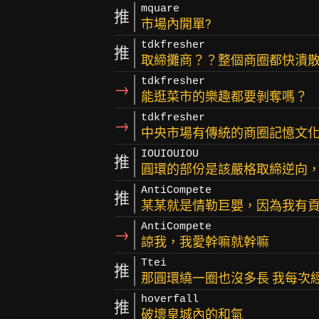
mquare
推
市場內開單?
tdkfresher
推
取締攤商？？整個商圈都快潰
tdkfresher
→
能逛菜市的樂趣都要剝奪嗎？
tdkfresher
→
中央市場有傳統的商圈記憶文
IOUIOUIOU
推
圓環的部份是該嚴格取締逆向
AntiCompete
推
某某就是情勒巨嬰，因為我有
AntiCompete
→
諒我，我愛幹嘛就幹嘛
Ttei
推
那圓環繞一圈也沒多長 我每次
hoverfall
推
破壞皇城內的和氣