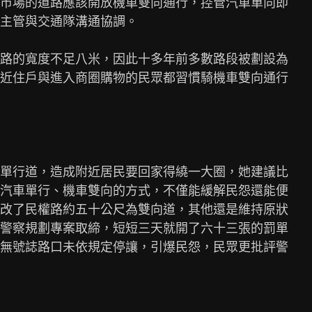
市場的道路應該開放機車雙向通行，控管汽車單向即

主管與交通隊溝通協調。

路的寬度不足八米，因此十多年前多數路段被劃設為

近住戶與進入商圈購物的民眾都習慣騎機車雙向通行

單行道，造成附近居民要回家得繞一大圈，她建議比

汽車單行、機車雙向的方式，不僅能緩解民怨還能便

改了民權路約五十公尺為雙向道，其他還是維持原狀

警察規劃專案取締，短短三天就開了六十三張的罰單

無號誌路口未依規定停讓，引爆民怨，民眾更批評警
