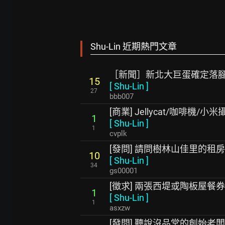
Shu-Lin 近期熱門文章
［新聞］新北大巨蛋確定落
15
[
Shu-Lin
]
27
bbb007
[商業] Jellycat/咖啡機/
1
[
Shu-Lin
]
1
cvplk
[發問] 請問樹林山佳里的租
10
[
Shu-Lin
]
34
gs00001
[徵求] 兩張西堤或陶板屋餐券
1
[
Shu-Lin
]
1
asxzw
[發問] 聽說沒品堂的創始老