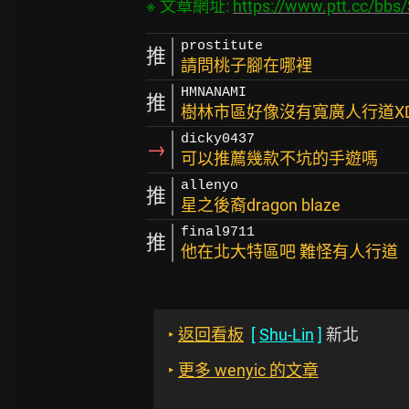
※ 文章網址: 
https://www.ptt.cc/bbs
prostitute
推
請問桃子腳在哪裡
HMNANAMI
推
樹林市區好像沒有寬廣人行道X
dicky0437
→
可以推薦幾款不坑的手遊嗎
allenyo
推
星之後裔dragon blaze
final9711
推
他在北大特區吧 難怪有人行道
‣
返回看板
[
Shu-Lin
]
新北
‣
更多 wenyic 的文章