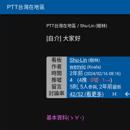
PTT
台灣在地區
PTT台灣在地區
/
Shu-Lin (樹林)
[自介] 大家好
看板
Shu-Lin
(樹林)
作者
wenyic
(Koala)
時間
2年前
(2024/02/16 08:16)
推噓
4
(
4
推
0
噓
1
→
)
留言
5則, 5人
, 2年前
參與
最新
討論串
42/52 (看更多)
基本資料(ゝ∀･)