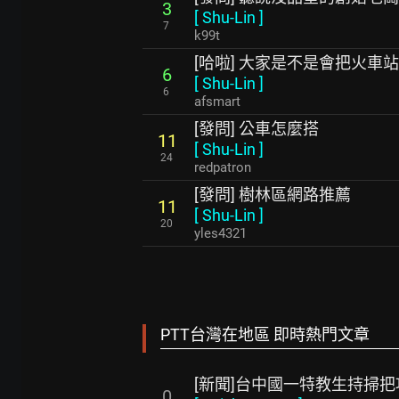
3
[
Shu-Lin
]
7
k99t
[哈啦] 大家是不是會把火車
6
[
Shu-Lin
]
6
afsmart
[發問] 公車怎麼搭
11
[
Shu-Lin
]
24
redpatron
[發問] 樹林區網路推薦
11
[
Shu-Lin
]
20
yles4321
PTT台灣在地區 即時熱門文章
[新聞]台中國一特教生持掃
0