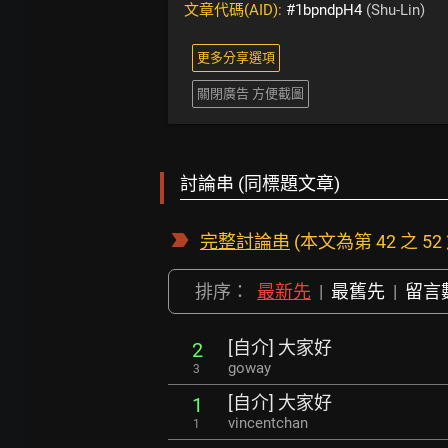
文章代碼(AID):
#1bpndpH4
(Shu-Lin)
更多分享選項
關閉廣告 方便截圖
討論串 (同標題文章)
完整討論串
(本文為第 42 之 52
排序：
最新先
|
最舊先
|
留言
[自介] 大家好
2
goway
3
[自介] 大家好
1
vincentchan
1