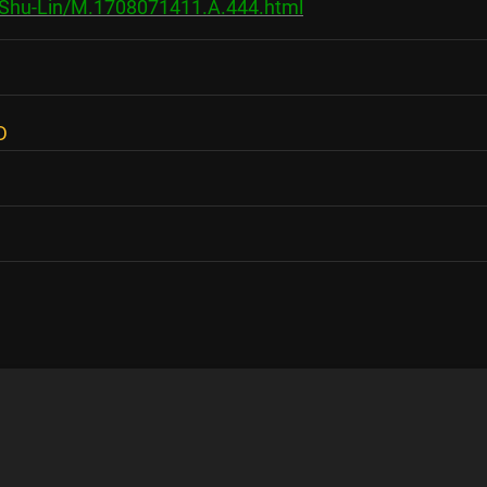
/Shu-Lin/M.1708071411.A.444.html
D