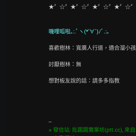
★〞☆〞★〞☆〞★〞☆〞★〞☆〞
嘰哩呱啦｡:.ﾟヽ(*′∀`)ﾉﾟ.:｡
喜歡樹林：寬廣人行道，適合溜小孩

討厭樹林：無

想對板友說的話：請多多指教

※ 發信站: 批踢踢實業坊(ptt.cc), 來自: 1