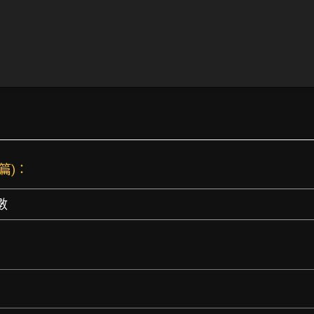
 篇)：
數