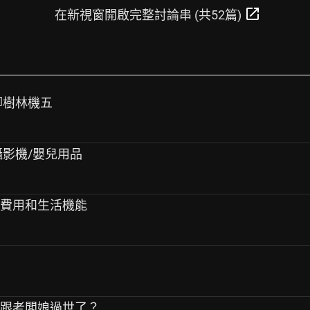
open_in_new
在新視窗開啟完整討論串 (共52篇)
腳樹林機五
小米攝影機/嬰兒用品
房費用和生活機能
闆跟老闆娘過世了？