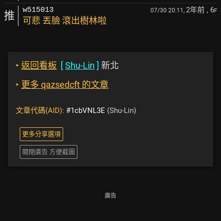
2年前
, 6
w515013
07/30 20:11,
F
推
可悲 丟臉 滾出樹林啦
‣
返回看板
[
Shu-Lin
]
新北
‣
更多 qazsedcft 的文章
文章代碼(AID):
#1cbVNL3E
(Shu-Lin)
更多分享選項
關閉廣告 方便截圖
廣告