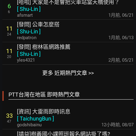
[哈啦] 大家是不是會把火車站當天橋使用？
6
[
Shu-Lin
]
6
afsmart
1月前
,
06/21
[發問] 公車怎麼搭
11
[
Shu-Lin
]
24
redpatron
1月前
,
06/13
[發問] 樹林區網路推薦
11
[
Shu-Lin
]
20
yles4321
2月前
,
05/21
更多 近期熱門文章 >>
PTT台灣在地區 即時熱門文章
[資訊] 大雷雨即時訊息
33
[
TaichungBun
]
47
godshibainu
12小時前
,
08/07
[請益]樹義國小課照班報名網站掛了嗎?