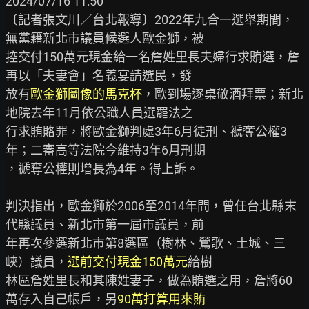
2024/07/16 11:50

〔記者張文川／台北報導〕2022年九合一選舉期間，
無黨籍新北市議員候選人歐金獅，被

控交付150萬元現金給一名詹姓里長夫婦行求賄選，詹
再以「夫妻會」名義宴請選民，發

放有
歐金獅圖像的馬克杯
，歐到場逐桌敬酒拜票；新北
地院去年11月依公職人員選罷法之

行求賄賂罪，將歐金獅判處3年6月徒刑、褫奪公權3
年；二審高等法院今維持3年6月刑期

，褫奪公權則增長為4年。得上訴。

判決指出，歐金獅於2006至2014年間，曾任台北縣末
代縣議員、新北市第一屆市議員，前

年再次參選新北市第8選區（樹林、鶯歌、土城、三
峽）議員，
選前交付現金150萬元
給樹

林區詹姓里長和其陳姓妻子，做為賄選之用，詹將60
萬存入自己帳戶，另
90萬打算用來賄
