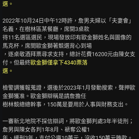
選。
2022年10月24日中午12時許，詹男夫婦以「夫妻會」
名義，在樹林區某餐廳，席開3桌款

待11名選區選民，現場發放印有歐金獅姓名與圖像的
馬克杯，席間歐金獅著競選背心到場

，逐桌敬酒拜票尋求支持，總計花費16200元由陳女支
付。但最終
歐金獅僅拿下4340票落

選。
檢警調獲報蒐證，選後於2023年1月發動搜索，聲押歐
金獅獲准。歐金獅辯稱是請詹擔任

樹林競總總幹事，150萬是要用於人事與財務支出。

一審新北地院不採信辯詞，將歐金獅判處3年半徒刑；
詹男與陳女各判1年8月、褫奪公權1

年、緩刑3年，支付公庫10萬元，沒收150萬元賄款。