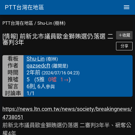
PTT
台灣在地區
PTT台灣在地區
/
Shu-Lin (樹林)
[情報] 前新北市議員歐金獅賄選仍落選 二
＋收藏
審判3年
分享
看板
Shu-Lin
(樹林)
作者
qazsedcft
(離開是)
時間
2年前
(2024/07/16 04:23)
推噓
5
(
5
推
0
噓
1
→
)
留言
6則, 6人
參與
討論串
1/1
https://news.ltn.com.tw/news/society/breakingnews/
4738051
前新北市議員歐金獅賄選仍落選 二審判3年半、褫奪公