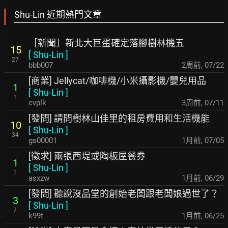
Shu-Lin 近期熱門文章
［新聞］新北大巨蛋確定落腳樹林機五
15
[
Shu-Lin
]
27
bbb007
2周前
,
07/22
[商業] Jellycat/咖啡機/小米攝影機/嬰兒用品
1
[
Shu-Lin
]
1
cvplk
3周前
,
07/11
[發問] 請問樹林山佳里的租房費用和生活機能
10
[
Shu-Lin
]
34
gs00001
1月前
,
07/05
[徵求] 兩張西堤或陶板屋餐券
1
[
Shu-Lin
]
1
asxzw
1月前
,
06/29
[發問] 聽說沒品堂的創始老闆跟老闆娘過世了？
3
[
Shu-Lin
]
7
k99t
1月前
,
06/25