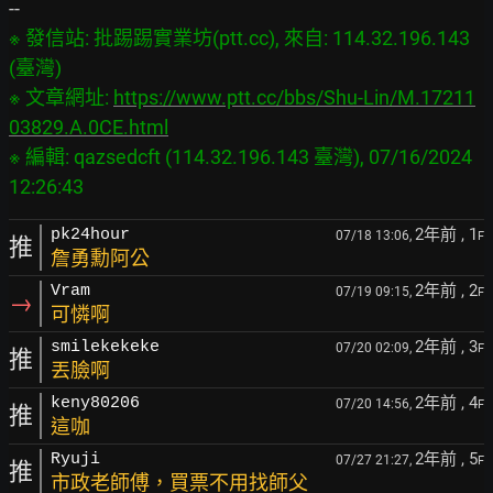
※ 發信站: 批踢踢實業坊(ptt.cc), 來自: 114.32.196.143 
(臺灣)

※ 文章網址: 
https://www.ptt.cc/bbs/Shu-Lin/M.17211
03829.A.0CE.html
※ 編輯: qazsedcft (114.32.196.143 臺灣), 07/16/2024 
2年前
, 1
pk24hour
07/18 13:06,
F
推
詹勇勳阿公
2年前
, 2
Vram
07/19 09:15,
F
→
可憐啊
2年前
, 3
smilekekeke
07/20 02:09,
F
推
丟臉啊
2年前
, 4
keny80206
07/20 14:56,
F
推
這咖
2年前
, 5
Ryuji
07/27 21:27,
F
推
市政老師傅，買票不用找師父