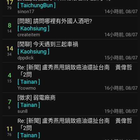
17
[
TaichungBun
]
79
sinon17
14小時前
,
08/07
[問題] 請問哪裡有外國人酒吧?
8
[
Kaohsiung
]
14
createitem
14小時前
,
08/07
[閒聊] 今天遇到三起車禍
14
[
Kaohsiung
]
34
dppdick
15小時前
,
08/07
Re: [新聞] 盧秀燕甩鍋致癌油還扯台南 黃偉哲
「2問
4
[
Tainan
]
15
Ycowmo
16小時前
,
08/07
[徵求] 弱電廠商
7
[
Tainan
]
9
sun8
19小時前
,
08/07
Re: [新聞] 盧秀燕甩鍋致癌油還扯台南 黃偉哲
「2問
11
[
Tainan
]
76