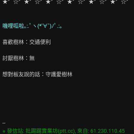
★〞☆〞★〞☆〞★〞☆〞★〞☆〞★〞☆〞★〞☆〞

嘰哩呱啦｡:.ﾟヽ(*′∀`)ﾉﾟ.:｡
喜歡樹林：交通便利

討厭樹林：無

想對板友說的話：守護愛樹林

※ 發信站: 批踢踢實業坊(ptt.cc), 來自: 61.230.110.45 