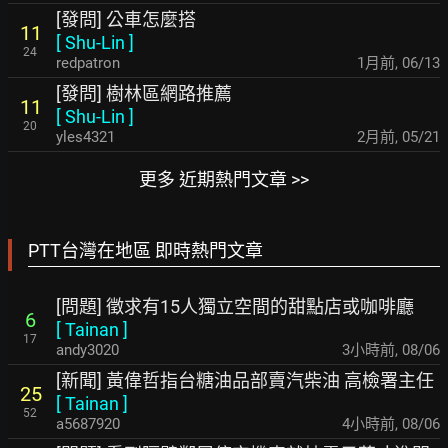
[發問] 公車怎麼搭
11
[
Shu-Lin
]
24
redpatron
1月前
,
06/13
[發問] 樹林區網路推薦
11
[
Shu-Lin
]
20
yles4321
2月前
,
05/21
更多 近期熱門文章 >>
PTT台灣在地區 即時熱門文章
[問題] 徵求有15人獨立空間的甜點店或咖啡廳
6
[
Tainan
]
17
andy3020
3小時前
,
08/06
[新聞] 黃偉哲指台糖油品部賣汽柴油 高檢署主任
25
[
Tainan
]
52
a5687920
4小時前
,
08/06