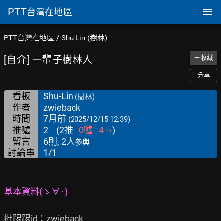
PTT
台灣在地區
PTT台灣在地區
/
Shu-Lin (樹林)
[自介] 一輩子樹林人
＋收藏
分享
看板
Shu-Lin
(樹林)
作者
zwieback
時間
7月前
(2025/12/15 12:39)
推噓
2
(
2
推
0
噓
4
→
)
留言
6則, 2人
參與
討論串
1/1
基本資料(ゝ∀･)
批踢踢id：zwieback
