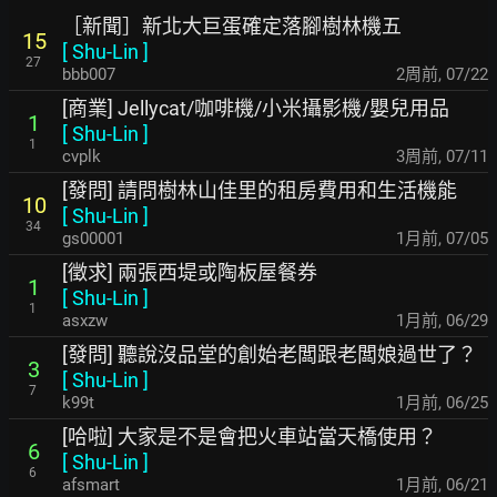
［新聞］新北大巨蛋確定落腳樹林機五
15
[
Shu-Lin
]
27
bbb007
2周前
,
07/22
[商業] Jellycat/咖啡機/小米攝影機/嬰兒用品
1
[
Shu-Lin
]
1
cvplk
3周前
,
07/11
[發問] 請問樹林山佳里的租房費用和生活機能
10
[
Shu-Lin
]
34
gs00001
1月前
,
07/05
[徵求] 兩張西堤或陶板屋餐券
1
[
Shu-Lin
]
1
asxzw
1月前
,
06/29
[發問] 聽說沒品堂的創始老闆跟老闆娘過世了？
3
[
Shu-Lin
]
7
k99t
1月前
,
06/25
[哈啦] 大家是不是會把火車站當天橋使用？
6
[
Shu-Lin
]
6
afsmart
1月前
,
06/21