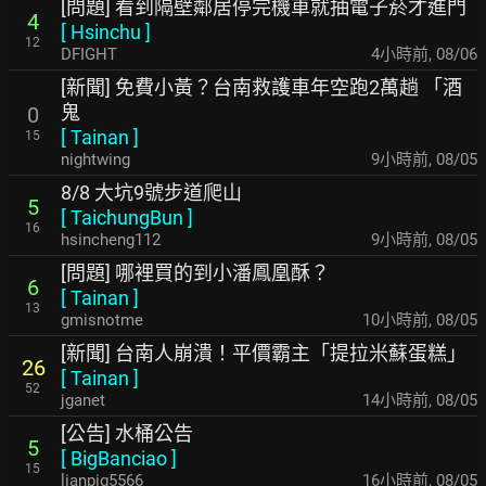
[問題] 看到隔壁鄰居停完機車就抽電子菸才進門
4
[
Hsinchu
]
12
DFIGHT
4小時前
,
08/06
[新聞] 免費小黃？台南救護車年空跑2萬趟 「酒
鬼
0
[
Tainan
]
15
nightwing
9小時前
,
08/05
8/8 大坑9號步道爬山
5
[
TaichungBun
]
16
hsincheng112
9小時前
,
08/05
[問題] 哪裡買的到小潘鳳凰酥？
6
[
Tainan
]
13
gmisnotme
10小時前
,
08/05
[新聞] 台南人崩潰！平價霸主「提拉米蘇蛋糕」
26
[
Tainan
]
52
jganet
14小時前
,
08/05
[公告] 水桶公告
5
[
BigBanciao
]
15
lianpig5566
16小時前
,
08/05