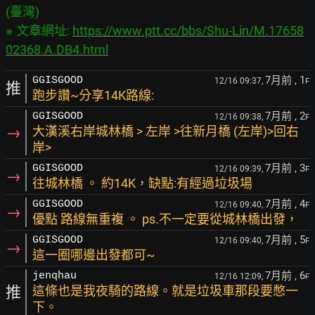
(臺灣)

※ 文章網址: 
https://www.ptt.cc/bbs/Shu-Lin/M.17658
02368.A.DB4.html
7月前
, 1
GGISGOOD
12/16 09:37,
F
推
跑步讚~分享14K路線:
7月前
, 2
GGISGOOD
12/16 09:38,
F
→
大漢溪右岸城林橋 > 左岸 >往新月橋 (左岸)>回右
岸>
7月前
, 3
GGISGOOD
12/16 09:39,
F
→
往城林橋 。 約14K，缺點:有經過垃圾場
7月前
, 4
GGISGOOD
12/16 09:40,
F
→
優點 路線無重複 。 ps.不一定要從城林橋出發，
7月前
, 5
GGISGOOD
12/16 09:40,
F
→
這一圈哪邊出發都可~
7月前
, 6
jenqhau
12/16 12:09,
F
推
這條也是我夜騎的路線。就是垃圾車那段要憋一
下。