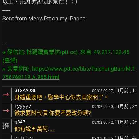
以上，先謝謝各位的幫忙！：）

-----

Sent from MeowPtt on my iPhone

※ 發信站: 批踢踢實業坊(ptt.cc), 來自: 49.217.122.45 
(臺灣)

※ 文章網址: 
https://www.ptt.cc/bbs/TaichungBun/M.1
756768119.A.965.html
11月前
, 1
GIGAADSL
09/02 09:37,
F
→
身體重要吧，醫學中心你去兩家問了。
11月前
, 2
Yyyyyy
09/02 09:40,
F
→
徵求要附代價 你要不要改分類?
11月前
, 3
q347
09/02 09:42,
F
推
他有說五萬阿....
11月前
, 4
ericlex
09/02 10:26,
F