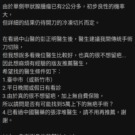
由於單側甲狀腺腫瘤已有2公分多，初步良性的機率
大，

但詳細的結果仍待開刀的冷凍切片而定。

在看過中山醫的彭正明醫生後，醫生建議我開傳統手術
刀切除，

但我想說多看幾位醫生比較好，也真的很不想留疤...

因此想麻煩有經驗的版友推薦醫生，

希望找的醫生條件如下：

1.臺中市（或新竹市）

2.平日晚間或假日有看診

3.由於真的很不想留疤，加上無自費保險，

所以請問是否有可能找到5萬上下的無疤手術？

4.已看過中國醫藥的張淳堆醫生，請不用再推薦，謝
謝。
