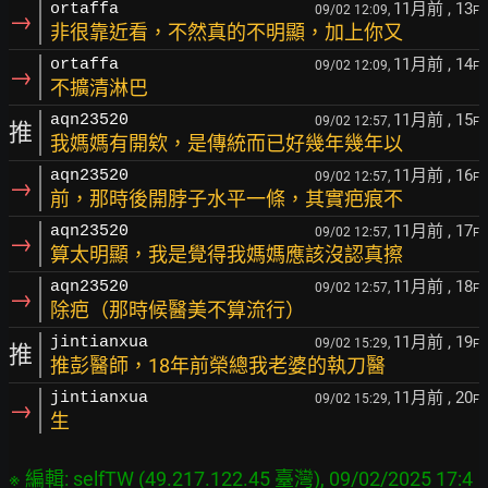
11月前
, 13
ortaffa
09/02 12:09,
F
→
非很靠近看，不然真的不明顯，加上你又
11月前
, 14
ortaffa
09/02 12:09,
F
→
不擴清淋巴
11月前
, 15
aqn23520
09/02 12:57,
F
推
我媽媽有開欸，是傳統而已好幾年幾年以
11月前
, 16
aqn23520
09/02 12:57,
F
→
前，那時後開脖子水平一條，其實疤痕不
11月前
, 17
aqn23520
09/02 12:57,
F
→
算太明顯，我是覺得我媽媽應該沒認真擦
11月前
, 18
aqn23520
09/02 12:57,
F
→
除疤（那時候醫美不算流行）
11月前
, 19
jintianxua
09/02 15:29,
F
推
推彭醫師，18年前榮總我老婆的執刀醫
11月前
, 20
jintianxua
09/02 15:29,
F
→
生
※ 編輯: selfTW (49.217.122.45 臺灣), 09/02/2025 17:4