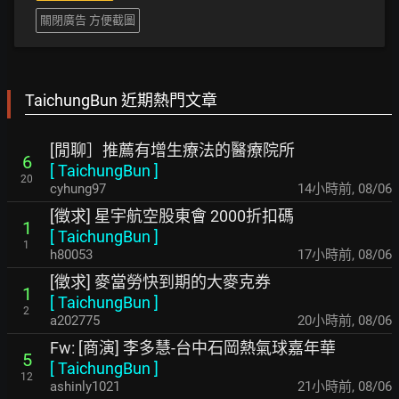
關閉廣告 方便截圖
TaichungBun 近期熱門文章
[閒聊］推薦有增生療法的醫療院所
6
[
TaichungBun
]
20
cyhung97
14小時前
,
08/06
[徵求] 星宇航空股東會 2000折扣碼
1
[
TaichungBun
]
1
h80053
17小時前
,
08/06
[徵求] 麥當勞快到期的大麥克券
1
[
TaichungBun
]
2
a202775
20小時前
,
08/06
Fw: [商演] 李多慧-台中石岡熱氣球嘉年華
5
[
TaichungBun
]
12
ashinly1021
21小時前
,
08/06