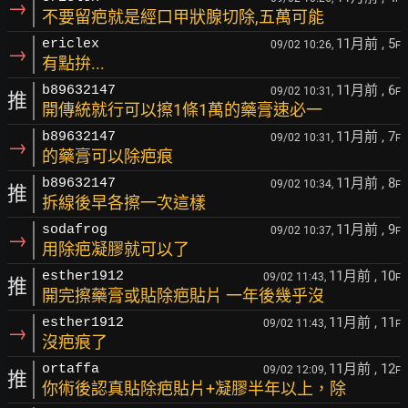
→
不要留疤就是經口甲狀腺切除,五萬可能
11月前
, 5
ericlex
09/02 10:26,
F
→
有點拚...
11月前
, 6
b89632147
09/02 10:31,
F
推
開傳統就行可以擦1條1萬的藥膏速必一
11月前
, 7
b89632147
09/02 10:31,
F
→
的藥膏可以除疤痕
11月前
, 8
b89632147
09/02 10:34,
F
推
拆線後早各擦一次這樣
11月前
, 9
sodafrog
09/02 10:37,
F
→
用除疤凝膠就可以了
11月前
, 10
esther1912
09/02 11:43,
F
推
開完擦藥膏或貼除疤貼片 一年後幾乎沒
11月前
, 11
esther1912
09/02 11:43,
F
→
沒疤痕了
11月前
, 12
ortaffa
09/02 12:09,
F
推
你術後認真貼除疤貼片+凝膠半年以上，除