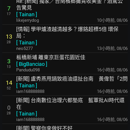
Re: [新聞] 獨家／台南檳榔攤竟收美金？酒駕公
告驚見
7
[
Tainan
]
17
likejerrydog
10小時前
,
08/06
[情報] 學甲爐渣越清越多？爆鉻超標5倍 環保
局：
13
[
Tainan
]
28
neo5277
13小時前
,
08/06
板橋新埔 離東京巨蛋花園近佳
3
[
BigBanciao
]
13
Pandudu098
16小時前
,
08/06
[新聞] 盧秀燕甩鍋致癌油還扯台南 黃偉哲「2問
14
[
Tainan
]
52
iam168888888
16小時前
,
08/06
[新聞] 台南數位治理六都墊底 藍軍批AI時代還
在
0
[
Tainan
]
28
iam168888888
16小時前
,
08/06
[新聞] 警察你來做好不好