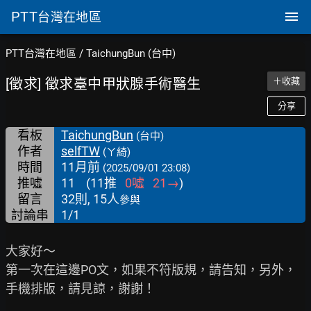
PTT
台灣在地區
PTT台灣在地區
/
TaichungBun (台中)
[徵求] 徵求臺中甲狀腺手術醫生
＋收藏
分享
看板
TaichungBun
(台中)
作者
selfTW
(ㄚ綺)
時間
11月前
(2025/09/01 23:08)
推噓
11
(
11
推
0
噓
21
→
)
留言
32則, 15人
參與
討論串
1/1
大家好～

第一次在這邊PO文，如果不符版規，請告知，另外，

手機排版，請見諒，謝謝！
