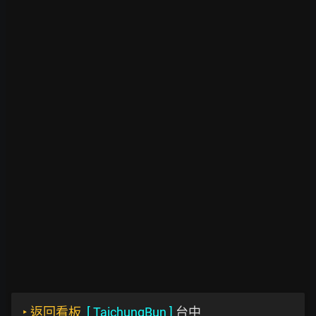
‣
返回看板
[
TaichungBun
]
台中