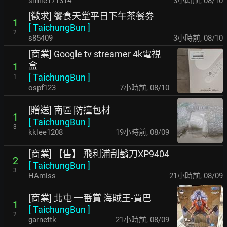
smile171314
3小時前
,
08/10
[徵求] 饗食天堂平日下午茶餐劵
1
[
TaichungBun
]
2
s85409
3小時前
,
08/10
[商業] Google tv streamer 4k電視
盒
1
[
TaichungBun
]
1
ospf123
7小時前
,
08/10
[贈送] 南區 防撞包材
1
[
TaichungBun
]
3
kklee1208
19小時前
,
08/09
[商業] 【售】 飛利浦刮鬍刀XP9404
2
[
TaichungBun
]
3
HAmiss
21小時前
,
08/09
[商業] 北屯 一番賞 海賊王-賈巴
1
[
TaichungBun
]
2
garnettk
21小時前
,
08/09