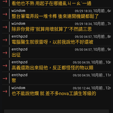
→
看他也不熟 用起子在哪邊亂ㄐㄧㄠˊ一通
10月前
, 6
windom
09/29 18:33,
F
→
整台筆電弄段一堆卡榫 後來連開機鍵都鬆了
10月前
, 7
windom
09/29 18:34,
F
→
除非你覺得"就算用壞就算了"不然請三思
10月前
, 8
enthpzd
09/30 04:57,
F
→
電腦醫生就很雷呀，以前我說他不好還被
10月前
, 9
enthpzd
09/30 04:57,
F
→
出征
10月前
, 10
enthpzd
09/30 04:59,
F
→
高義還跑出來挺他，反正都怪怪的物以類
10月前
, 11
enthpzd
09/30 04:59,
F
→
聚
10月前
, 12
windom
09/30 12:44,
F
→
也不能說他爛 就 差不多nova工讀生等級的