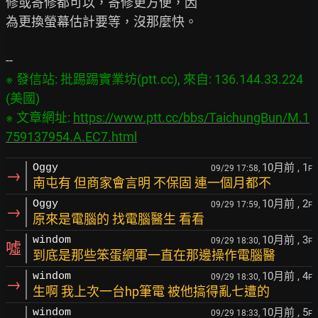
修或寄修都可以，寄修更方便，因

為更換螢幕估計要等，沒那麼快。

※ 發信站: 批踢踢實業坊(ptt.cc), 來自: 136.144.33.224 
(美國)

※ 文章網址: 
https://www.ptt.cc/bbs/TaichungBun/M.1
759137954.A.EC7.html
10月前
, 1
Oggy
09/29 17:58,
F
→
南屯有 但商家會言明 不保固 連一個月都不
10月前
, 2
Oggy
09/29 17:59,
F
→
原來是電腦的 找電腦醫生 看看
10月前
, 3
windom
09/29 18:30,
F
噓
到底是那些笨蛋網軍一直在那邊操作電腦醫
10月前
, 4
windom
09/29 18:30,
F
→
生啊 我上次一台hp筆電 被他搞得亂七遭的
10月前
, 5
windom
09/29 18:33,
F