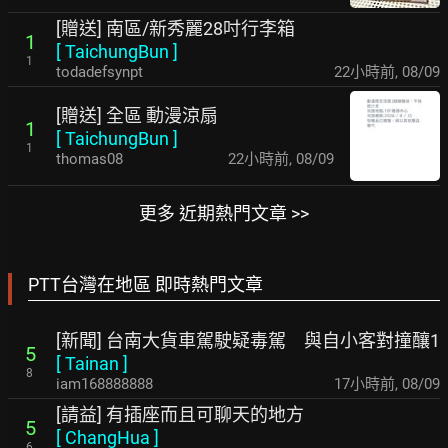
[贈送] 南區/新秀麗28吋行李箱
1
[
TaichungBun
]
1
todadefsynpt
22小時前
,
08/09
[贈送] 全區 動漫涼扇
1
[
TaichungBun
]
1
thomas08
22小時前
,
08/09
更多 近期熱門文章 >>
PTT台灣在地區 即時熱門文章
[新聞] 台南大貨車駕駛疑毒駕 與自小客對撞釀1
5
[
Tainan
]
8
iam168888888
17小時前
,
08/09
[請益] 有插座而且可聊天的地方
5
[
ChangHua
]
6