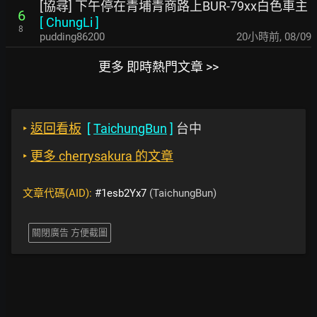
[協尋] 下午停在青埔青商路上BUR-79xx白色車主
6
[
ChungLi
]
8
pudding86200
20小時前
,
08/09
更多 即時熱門文章 >>
‣
返回看板
[
TaichungBun
]
台中
‣
更多 cherrysakura 的文章
文章代碼(AID):
#1esb2Yx7
(TaichungBun)
關閉廣告 方便截圖