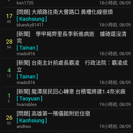
ken1735
18小時前
,
08/09
[問題] 大順路往南大豐路口 黃槽化線很煩
17
[
Kaohsiung
]
40
bluesky81411
18小時前
,
08/09
[新聞] 學甲揭弊里長李新進病逝 爐碴還沒清
完
28
[
Tainan
]
54
mado816
18小時前
,
08/09
[新聞] 台南主計前處長霸凌 行政法院：霸凌成
立
4
[
Tainan
]
12
mado816
18小時前
,
08/09
[新聞] 龍潭居民回心轉意 台積電將建1.4奈米廠
1
[
Taoyuan
]
5
hvariables
19小時前
,
08/09
[問題] 高雄第一殯儀館附近住宿
26
[
Kaohsiung
]
50
andtwo
19小時前
,
08/09