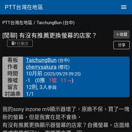
PTT
台灣在地區
PTT台灣在地區
/
TaichungBun (台中)
[閒聊] 有沒有推薦更換螢幕的店家？
＋收藏
已刪文
分享
看板
TaichungBun
(台中)
作者
cherrysakura
(櫻花)
時間
10月前
(2025/09/29 09:25)
推噓
-1
(
0
推
1
噓
11
→
)
留言
12則, 3人
參與
討論串
1/1
我的sony inzone m9顯示器壞了，原廠不保，買了一塊
新的螢幕，但是我實在是不會換，

有沒有推薦更換顯示器螢幕的店家？自備螢幕。店面維