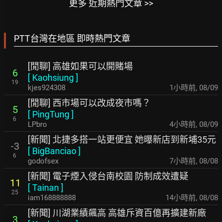
更多 近期熱門文章 >>
PTT台灣在地區 即時熱門文章
[閒聊] 高雄如果可以開賭場
6
[
Kaohsiung
]
19
kjes924308
1小時前
,
08/09
[閒聊] 西市場可以改成夜市嗎？
5
[
PingTung
]
6
LPbro
4小時前
,
08/09
[新聞] 北捷多搭一站更便宜 她曝新店到新埔35元
-3
[
BigBanciao
]
6
godofsex
7小時前
,
08/08
[新聞] 電子煙入侵台南校園 防制成效遭疑
11
[
Tainan
]
25
iam168888888
14小時前
,
08/08
[新聞] 川湖業績飆高 高雄斥資百億再擴建新廠
3