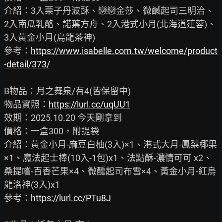
介紹：3入栗子丹波酥、戀戀金莎、微鹹起司三明治、
2入南瓜乳酪、諾葉方舟、2入港式小月(北海道蓮蓉)、
3入黃金小月(烏龍茶神)

參考：
https://www.isabelle.com.tw/welcome/product
-detail/373/
B物品：月之舞泉/有4(皆保留中)

物品實照：
https://lurl.cc/uqUU1
效期：2025.10.20 今天剛拿到

價格：一盒300，附提袋

介紹：黃金小月-麻豆白柚(3入)×1、港式大月-鳳梨椰果
×1、魔法起士棒(10入-1包)x1、法點酥-濃情可可 x2、
桑提嚐-百香芒果×4、微醺起司布雪×4、黃金小月-紅烏
龍洛神(3入)x1

參考：
https://lurl.cc/PTu8J