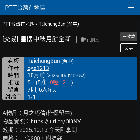
PTT
台灣在地區
PTT台灣在地區
/
TaichungBun (台中)
＋收藏
[交易] 皇樓中秋月餅全新
已刪文
分享
看板
TaichungBun
(台中)
作者
bye1213
時間
10月前
(2025/10/02 09:52)
推噓
5
(
5
推
0
噓
2
→
)
留言
7則, 6人
參與
討論串
1/1
A物品：月之巧倩(皆保留中)

物品實照：
https://lurl.cc/Ol9NY
效期：2025.10.13 今天剛拿到

價格：一盒200，附提袋
