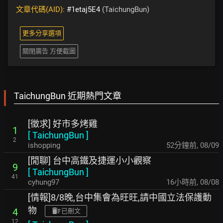
文章代碼(AID):
#1etaj5E4
(TaichungBun)
更多分享選項
關閉廣告 方便截圖
TaichungBun 近期熱門文章
[徵求] 好市多烤雞
1
[
TaichungBun
]
2
ishopping
52分鐘前
,
08/09
[閒聊] 台中高鐵及捷運小小觀察
9
[
TaichungBun
]
41
cyhung97
16小時前
,
08/08
[情報]8/8晚,台中集會為旺旺,請中國立法保護動
物
4
已刪文
12