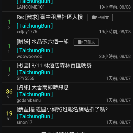
[
TaichungBun
]
LANCOME101
19小時前
,
08/08
Re: [徵求] 臺中租屋社區大樓
已刪文
1
[
TaichungBun
]
6
xxljay1776
19小時前
,
08/08
[贈送] 水晶碗六個一組
已刪文
1
[
TaichungBun
]
1
woowoowoo
20小時前
,
08/08
[揪團] 8/11 林酒店森林百匯晚餐
1
[
TaichungBun
]
2
SPY5566
1天前
,
08/07
[資訊] 大雷雨即時訊息
36
[
TaichungBun
]
51
godshibainu
1天前
,
08/07
[請益]樹義國小課照班報名網站掛了嗎?
19
[
TaichungBun
]
81
sinon17
1天前
,
08/07