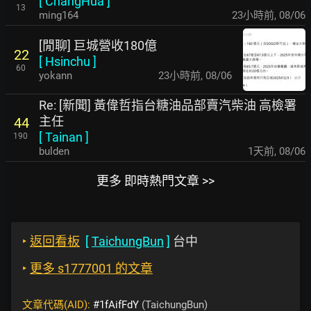
[
ChangHua
]
13
ming164
23小時前
,
08/06
[閒聊] 巨城營收180億
22
[
Hsinchu
]
60
yokann
23小時前
,
08/06
Re: [新聞] 黃偉哲指台糖油品部賣汽柴油 高檢署
主任
44
[
Tainan
]
190
bulden
1天前
,
08/06
更多 即時熱門文章 >>
‣
返回看板
[
TaichungBun
]
台中
‣
更多 s1777001 的文章
文章代碼(AID):
#1fAifFdY
(TaichungBun)