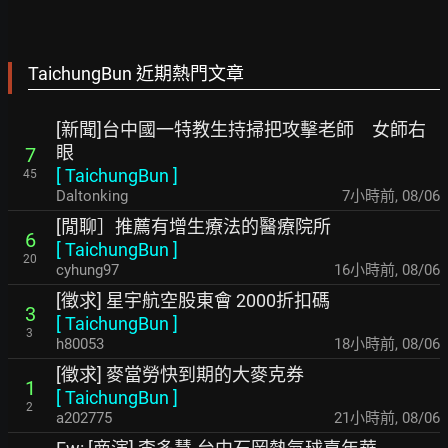
TaichungBun 近期熱門文章
[新聞]台中國一特教生持掃把攻擊老師 女師右
眼
7
[
TaichungBun
]
45
Daltonking
7小時前
,
08/06
[閒聊］推薦有增生療法的醫療院所
6
[
TaichungBun
]
20
cyhung97
16小時前
,
08/06
[徵求] 星宇航空股東會 2000折扣碼
3
[
TaichungBun
]
3
h80053
18小時前
,
08/06
[徵求] 麥當勞快到期的大麥克券
1
[
TaichungBun
]
2
a202775
21小時前
,
08/06