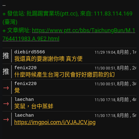
※ 發信站: 批踢踢實業坊(ptt.cc), 來自: 111.83.114.169 
(臺灣)

※ 文章網址: 
https://www.ptt.cc/bbs/TaichungBun/M.1
764411983.A.9E2.html
8月前
, 1
diebird5566
11/29 19:04,
F
推
我還真的要謝謝你噢 真方便
8月前
, 2
fenix220
11/30 00:51,
F
推
什麼時候產生台灣刁民會好好繳罰款的幻
8月前
, 3
fenix220
11/30 00:51,
F
→
覺
8月前
, 4
laechan
11/30 17:18,
F
→
笑鼠，台中蒸蚌
8月前
, 5
laechan
11/30 17:18,
F
→
https://imgpoi.com/i/VJAJCV.jpg