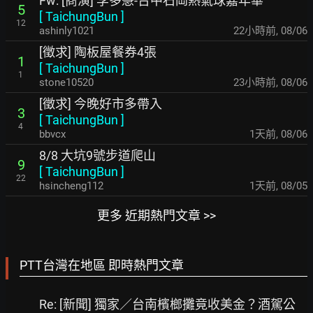
Fw: [商演] 李多慧-台中石岡熱氣球嘉年華
5
[
TaichungBun
]
12
ashinly1021
22小時前
,
08/06
[徵求] 陶板屋餐券4張
1
[
TaichungBun
]
1
stone10520
23小時前
,
08/06
[徵求] 今晚好市多帶入
3
[
TaichungBun
]
4
bbvcx
1天前
,
08/06
8/8 大坑9號步道爬山
9
[
TaichungBun
]
22
hsincheng112
1天前
,
08/05
更多 近期熱門文章 >>
PTT台灣在地區 即時熱門文章
Re: [新聞] 獨家／台南檳榔攤竟收美金？酒駕公