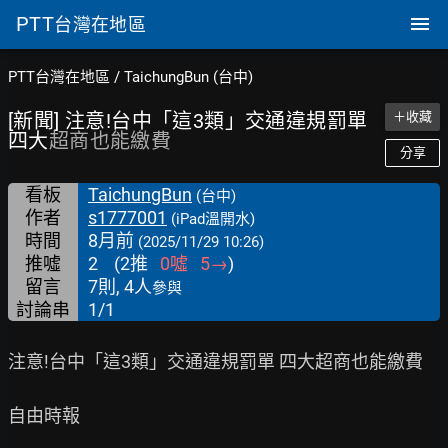
PTT
台灣在地區
PTT台灣在地區
/
TaichungBun (台中)
[新聞] 注意!台中「這3類」交通違規罰單
＋收藏
四大
超商也能繳費
分享
看板
TaichungBun
(台中)
作者
s1777001
(iPad溫開水)
時間
8月前
(2025/11/29 10:26)
推噓
2
(
2
推
0
噓
5
→
)
留言
7則, 4人
參與
討論串
1/1
注意!台中「這3類」交通違規罰單 四大超商也能繳費

自由時報
