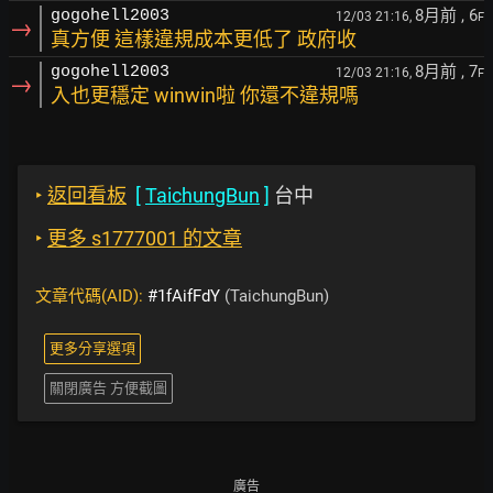
8月前
, 6
gogohell2003
12/03 21:16,
F
→
真方便 這樣違規成本更低了 政府收
8月前
, 7
gogohell2003
12/03 21:16,
F
→
入也更穩定 winwin啦 你還不違規嗎
‣
返回看板
[
TaichungBun
]
台中
‣
更多 s1777001 的文章
文章代碼(AID):
#1fAifFdY
(TaichungBun)
更多分享選項
關閉廣告 方便截圖
廣告