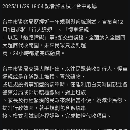
2025/11/29 18:04 記者許國楨／台中報導

台中市警察局歷經近一年規劃與系統測試，宣布自12
月1日起將「行人違規」、「慢車違規

」以及「道路障礙」等3類交通罰鍰，全面納入全國四
大超商代收範圍，未來民眾只要到超

商，24小時都能完成繳費。

台中市警局交通大隊指出，以往民眾若收到行人、慢車
違規或是在道路上堆積、置放雜物，

或違規設攤等類型的罰單時，僅能利用白天時間親赴各
警察分局或郵局臨櫃繳納，對上班族

、家長及行程緊湊的民眾來說相當不便，為減少民怨、
提升行政效率，著手規劃包含系統串

接、模式測試到流程調整，完成擴增代收項目。
