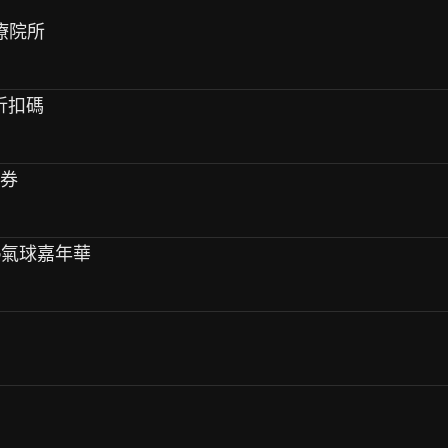
療院所
0折扣碼
克券
岡熱氣球嘉年華