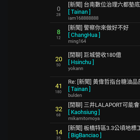
[新聞] 台南數位治理六都墊
0
[
Tainan
]
28
iam168888888
[新聞] 警察你來做好不好
8
[
ChangHua
]
12
ming164
[閒聊] 巨城營收180億
20
[
Hsinchu
]
50
yokann
Re: [新聞] 黃偉哲指台糖
41
[
Tainan
]
180
bulden
[閒聊] 三井LALAPORT可能
32
[
Kaohsiung
]
68
mikamitomoya
[新聞] 板橋特區3.3公頃地
14
[
BigBanciao
]
35