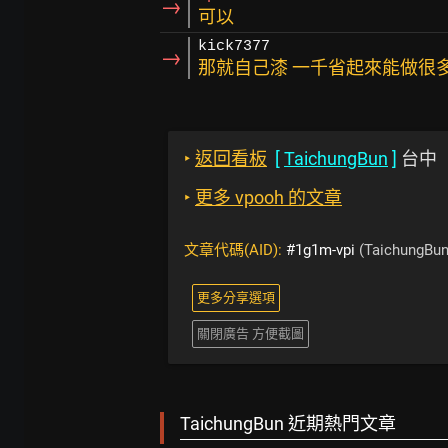
→
可以
kick7377
→
那就自己漆 一千省起來能做很
‣
返回看板
[
TaichungBun
]
台中
‣
更多 vpooh 的文章
文章代碼(AID):
#1g1m-vpi
(TaichungBun
更多分享選項
關閉廣告 方便截圖
TaichungBun 近期熱門文章