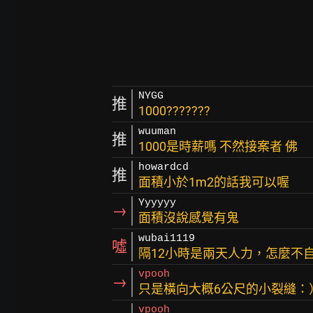
NYGG
推
1000???????
wuuman
推
1000是時薪嗎 不然接案者 佛
howardcd
推
面積小於1m2的話我可以喔
Yyyyyy
→
面積沒說感覺有鬼
wubai1119
噓
隔12小時是兩天人力，怎麼不
vpooh
→
只是橫向大概6公尺的小裂縫：
vpooh