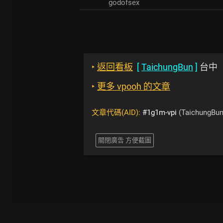
godofsex
‣
返回看板
[
TaichungBun
]
台中
‣
更多 vpooh 的文章
文章代碼(AID):
#1g1m-vpi
(TaichungBun
關閉廣告 方便截圖