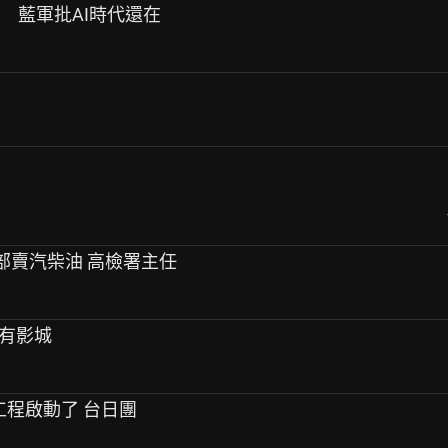
底 藍軍批AI時代還在
油品部賣汽柴油 高檢署主任
會有影城
標工程啟動了 台日團