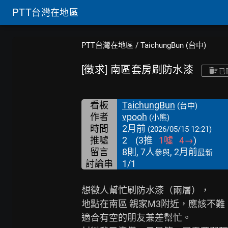
PTT
台灣在地區
PTT台灣在地區
/
TaichungBun (台中)
[徵求] 南區套房刷防水漆
已
看板
TaichungBun
(台中)
作者
vpooh
(小熊)
時間
2月前
(2026/05/15 12:21)
推噓
2
(
3
推
1
噓
4
→
)
留言
8則, 7人
, 2月前
參與
最新
討論串
1/1
想徵人幫忙刷防水漆（兩層），

地點在南區 親家M3附近，應該不難：
適合有空的朋友兼差幫忙。
