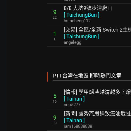
8/8 大坑9號步道爬山
9
[
TaichungBun
]
22
hsincheng112
[交易] 全區/全新 Switch 
1
[
TaichungBun
]
1
angelegg
PTT台灣在地區 即時熱門文章
[情報] 學甲爐渣越清越多？
5
[
Tainan
]
16
neo5277
[新聞] 盧秀燕甩鍋致癌油還
9
[
Tainan
]
39
iam168888888