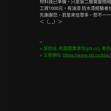
材料我已準備，只是第二層需要間隔12
工資1000元，有油漆 防水漆經驗者佳
先謝謝您，若是來信眾多，恕不一一
＜（_ _）＞

※ 發信站: 批踢踢實業坊(ptt.cc), 來自: 2
※ 文章網址: 
https://www.ptt.cc/bb