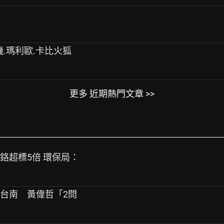
2主機.瑪利歐.卡比火狐
更多 近期熱門文章 >>
爆鉻超標5倍 環保局：
扯台南 黃偉哲「2問