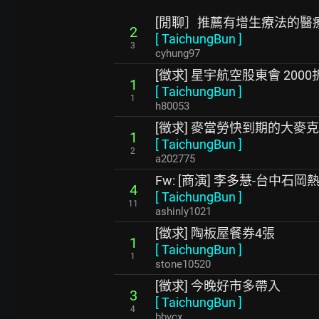
[閒聊］推薦有增生療法的醫
2
[
TaichungBun
]
3
cyhung97
[徵求] 星宇航空股東會 200
1
[
TaichungBun
]
1
h80053
[徵求] 麥當勞快到期的大麥
1
[
TaichungBun
]
2
a202775
Fw: [商演] 李多慧-台中石
4
[
TaichungBun
]
11
ashinly1021
[徵求] 陶板屋餐券4張
1
[
TaichungBun
]
1
stone10520
[徵求] 今晚好市多帶入
3
[
TaichungBun
]
4
bbvcx