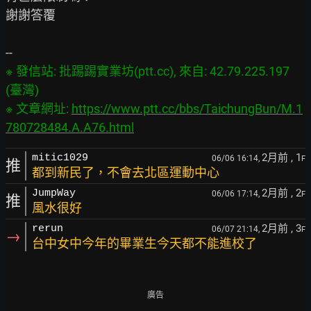
謝謝答覆

※ 發信站: 批踢踢實業坊(ptt.cc), 來自: 42.79.225.197 
(臺灣)

※ 文章網址: 
https://www.ptt.cc/bbs/TaichungBun/M.1
780728484.A.A76.html
2月前
, 1
mitic1029
06/06 16:14,
F
推
都到新民了，不會去北區運動中心
2月前
, 2
JumpWay
06/06 17:14,
F
推
風水很好
2月前
, 3
rerun
06/07 21:14,
F
→
台中女中今年的畢業生今天都不能進校了
廣告