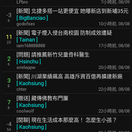
LPbro
7小時前
,
08/09
[新聞] 北捷多搭一站更便宜 她曝新店到新埔35元
-3
[
BigBanciao
]
6
godofsex
10小時前
,
08/08
[新聞] 電子煙入侵台南校園 防制成效遭疑
11
[
Tainan
]
25
iam168888888
17小時前
,
08/08
[問題] 請推薦新竹兒童骨科醫生
2
[
Hsinchu
]
6
smileppw
20小時前
,
08/08
[新聞] 川湖業績飆高 高雄斥資百億再擴建新廠
3
[
Kaohsiung
]
8
chter
22小時前
,
08/08
[贈送] 藏傳佛教布門簾
7
[
Kaohsiung
]
8
coolwolf
22小時前
,
08/08
[閒聊] 現在生活成本那麼高！ 怎麼生小孩？
-4
[
Kaohsiung
]
54