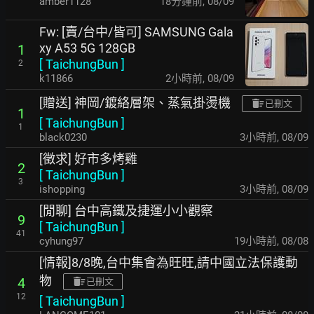
amber1128
18分鐘前
,
08/09
Fw: [賣/台中/皆可] SAMSUNG Gala
xy A53 5G 128GB
1
[
TaichungBun
]
2
k11866
2小時前
,
08/09
[贈送] 神岡/鍍絡層架、蒸氣掛燙機
已刪文
1
[
TaichungBun
]
1
black0230
3小時前
,
08/09
[徵求] 好市多烤雞
2
[
TaichungBun
]
3
ishopping
3小時前
,
08/09
[閒聊] 台中高鐵及捷運小小觀察
9
[
TaichungBun
]
41
cyhung97
19小時前
,
08/08
[情報]8/8晚,台中集會為旺旺,請中國立法保護動
物
4
已刪文
12
[
TaichungBun
]