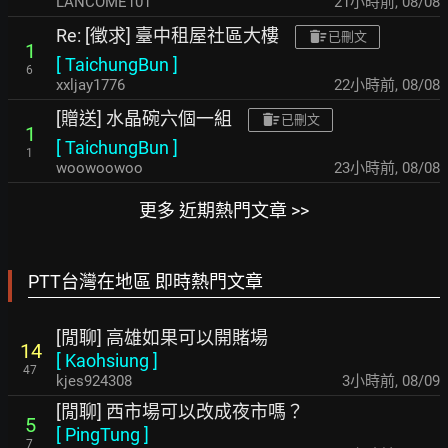
LANCOME101
21小時前
,
08/08
Re: [徵求] 臺中租屋社區大樓
已刪文
1
[
TaichungBun
]
6
xxljay1776
22小時前
,
08/08
[贈送] 水晶碗六個一組
已刪文
1
[
TaichungBun
]
1
woowoowoo
23小時前
,
08/08
更多 近期熱門文章 >>
PTT台灣在地區 即時熱門文章
[閒聊] 高雄如果可以開賭場
14
[
Kaohsiung
]
47
kjes924308
3小時前
,
08/09
[閒聊] 西市場可以改成夜市嗎？
5
[
PingTung
]
7