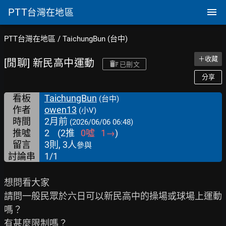
PTT
台灣在地區
PTT台灣在地區
/
TaichungBun (台中)
＋收藏
[閒聊] 新民高中運動
已刪文
分享
看板
TaichungBun
(台中)
作者
owen13
(小V)
時間
2月前
(2026/06/06 06:48)
推噓
2
(
2
推
0
噓
1
→
)
留言
3則, 3人
參與
討論串
1/1
想問看大家

請問一般民眾於六日可以新民高中的操場或球場上運動
嗎？

有甚麼限制嗎？
