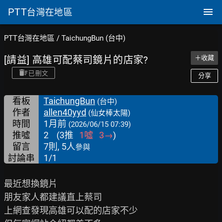
PTT
台灣在地區
PTT台灣在地區
/
TaichungBun (台中)
[請益] 高雄可配蔡司鏡片的店家?
＋收藏
已刪文
分享
看板
TaichungBun
(台中)
作者
allen40yyd
(仙女棒太陽)
時間
1月前
(2026/06/15 07:39)
推噓
2
(
3
推
1
噓
3
→
)
留言
7則, 5人
參與
討論串
1/1
最近想換鏡片

朋友家人都建議直上蔡司

上網查發現高雄可以配的店家不少
