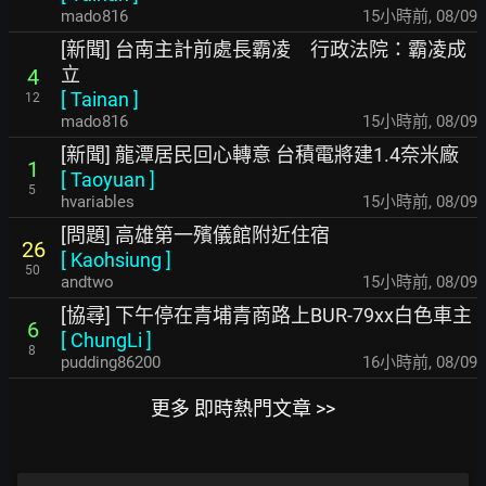
mado816
15小時前
,
08/09
[新聞] 台南主計前處長霸凌 行政法院：霸凌成
立
4
[
Tainan
]
12
mado816
15小時前
,
08/09
[新聞] 龍潭居民回心轉意 台積電將建1.4奈米廠
1
[
Taoyuan
]
5
hvariables
15小時前
,
08/09
[問題] 高雄第一殯儀館附近住宿
26
[
Kaohsiung
]
50
andtwo
15小時前
,
08/09
[協尋] 下午停在青埔青商路上BUR-79xx白色車主
6
[
ChungLi
]
8
pudding86200
16小時前
,
08/09
更多 即時熱門文章 >>