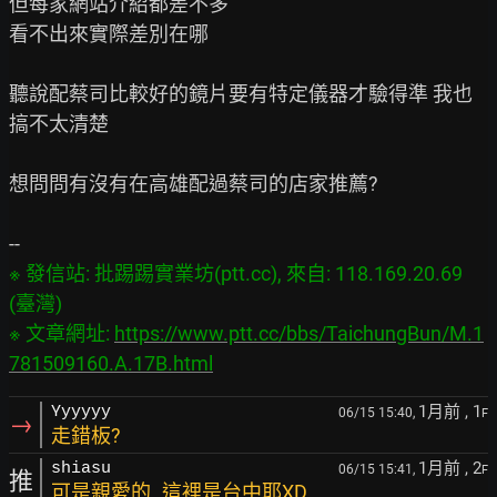
但每家網站介紹都差不多

看不出來實際差別在哪

聽說配蔡司比較好的鏡片要有特定儀器才驗得準 我也
搞不太清楚

想問問有沒有在高雄配過蔡司的店家推薦?

※ 發信站: 批踢踢實業坊(ptt.cc), 來自: 118.169.20.69 
(臺灣)

※ 文章網址: 
https://www.ptt.cc/bbs/TaichungBun/M.1
781509160.A.17B.html
1月前
, 1
Yyyyyy
06/15 15:40,
F
→
走錯板?
1月前
, 2
shiasu
06/15 15:41,
F
推
可是親愛的..這裡是台中耶XD