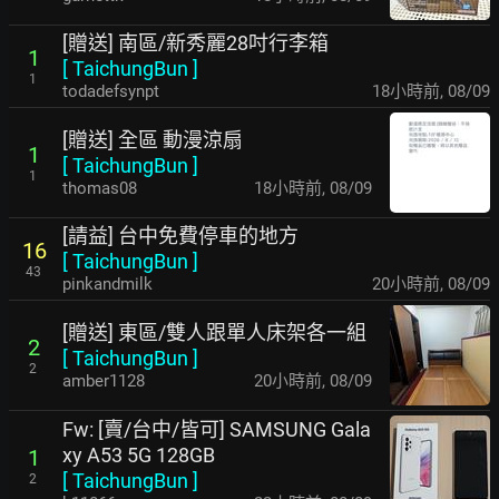
[贈送] 南區/新秀麗28吋行李箱
1
[
TaichungBun
]
1
todadefsynpt
18小時前
,
08/09
[贈送] 全區 動漫涼扇
1
[
TaichungBun
]
1
thomas08
18小時前
,
08/09
[請益] 台中免費停車的地方
16
[
TaichungBun
]
43
pinkandmilk
20小時前
,
08/09
[贈送] 東區/雙人跟單人床架各一組
2
[
TaichungBun
]
2
amber1128
20小時前
,
08/09
Fw: [賣/台中/皆可] SAMSUNG Gala
xy A53 5G 128GB
1
[
TaichungBun
]
2