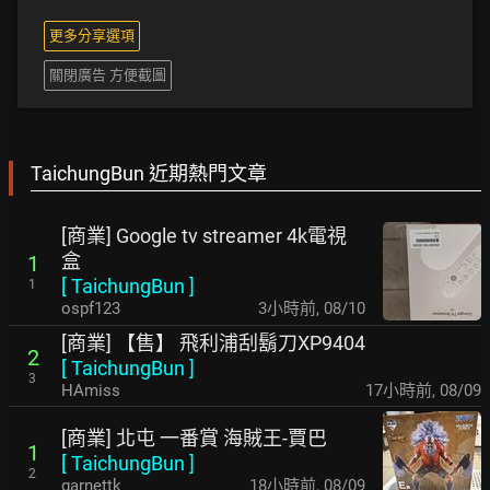
更多分享選項
關閉廣告 方便截圖
TaichungBun 近期熱門文章
[商業] Google tv streamer 4k電視
盒
1
[
TaichungBun
]
1
ospf123
3小時前
,
08/10
[商業] 【售】 飛利浦刮鬍刀XP9404
2
[
TaichungBun
]
3
HAmiss
17小時前
,
08/09
[商業] 北屯 一番賞 海賊王-賈巴
1
[
TaichungBun
]
2
garnettk
18小時前
,
08/09