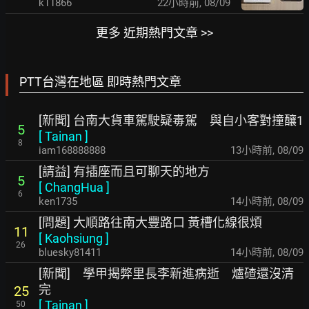
k11866
22小時前
,
08/09
更多 近期熱門文章 >>
PTT台灣在地區 即時熱門文章
[新聞] 台南大貨車駕駛疑毒駕 與自小客對撞釀1
5
[
Tainan
]
8
iam168888888
13小時前
,
08/09
[請益] 有插座而且可聊天的地方
5
[
ChangHua
]
6
ken1735
14小時前
,
08/09
[問題] 大順路往南大豐路口 黃槽化線很煩
11
[
Kaohsiung
]
26
bluesky81411
14小時前
,
08/09
[新聞] 學甲揭弊里長李新進病逝 爐碴還沒清
完
25
[
Tainan
]
50