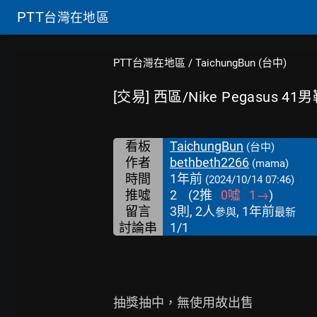
PTT
台灣在地區
PTT台灣在地區
/
TaichungBun (台中)
[交易] 西區/Nike Pegasus 41
看板
TaichungBun
(台中)
作者
bethbeth2266
(mama)
時間
1年前
(2024/10/14 07:46)
推噓
2
(
2
推
0
噓
1
→
)
留言
3則, 2人
, 1年前
參與
最新
討論串
1/1
抽獎抽中，無使用故出售
