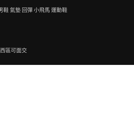
 男鞋 氣墊 回彈 小飛馬 運動鞋
