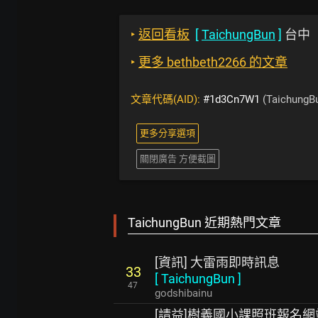
‣
返回看板
[
TaichungBun
]
台中
‣
更多 bethbeth2266 的文章
文章代碼(AID):
#1d3Cn7W1
(TaichungB
更多分享選項
關閉廣告 方便截圖
TaichungBun 近期熱門文章
[資訊] 大雷雨即時訊息
33
[
TaichungBun
]
47
godshibainu
[請益]樹義國小課照班報名網