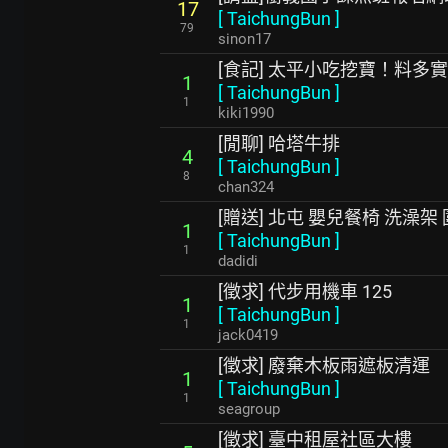
17
[
TaichungBun
]
79
sinon17
[食記] 太平小吃挖寶！料多
1
[
TaichungBun
]
1
kiki1990
[閒聊] 哈塔牛排
4
[
TaichungBun
]
8
chan324
[贈送] 北屯 嬰兒餐椅 洗澡架
1
[
TaichungBun
]
1
dadidi
[徵求] 代步用機車 125
1
[
TaichungBun
]
1
jack0419
[徵求] 廢棄木板雨遮板清運
1
[
TaichungBun
]
1
seagroup
[徵求] 臺中租屋社區大樓