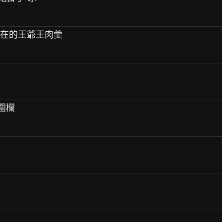
實在的王爺王肉羹
 圍欄