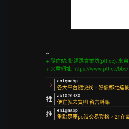
※ 發信站: 批踢踢實業坊(ptt.cc), 來自: 4
※ 文章網址: 
https://www.ptt.cc/bb
enigmabp
→
各大平台隨便找，好像都比這
ab1026430
推
便宜就去買啊 留言幹嘛
enigmabp
推
重點是原po沒交易資格，2F在