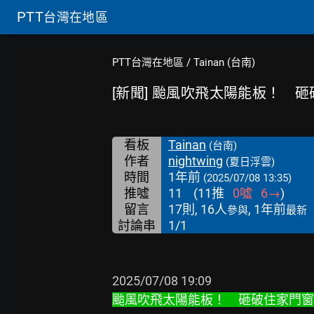
PTT
台灣在地區
PTT台灣在地區
/
Tainan (台南)
[新聞] 颱風吹飛太陽能板！ 
看板
Tainan
(台南)
作者
nightwing
(夏日浮雲)
時間
1年前
(2025/07/08 13:35)
推噓
11
(
11
推
0
噓
6
→
)
留言
17則, 16人
, 1年前
參與
最新
討論串
1/1
颱風吹飛太陽能板！　砸破住家門窗