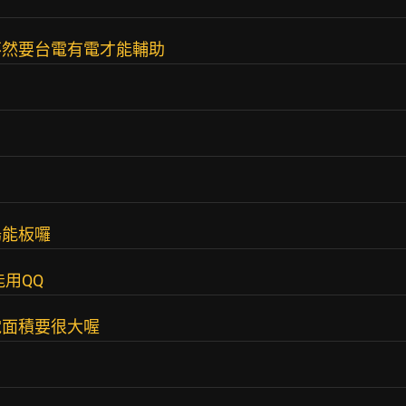
？
不然要台電有電才能輔助
陽能板囉
用QQ
電面積要很大喔