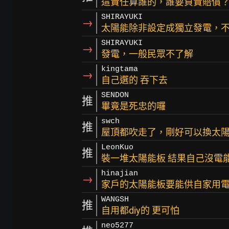
這責任算誰的，誰要負責賠償
SHIRAYUKI
→
太陽能除非設定成獨立發電，
SHIRAYUKI
→
發電，一般民眾不了解
kingtama
→
自己選的 吞下去
SENDON
推
畢竟是死忠的囉
swch
推
屋頂都吹走了，剛好可以換太
LeonKuo
推
裝一堆太陽能板 結果自己沒電能
hinajian
→
家戶的太陽能板要能供自家用
WANGSH
推
自用都diy的 更可怕
neo5277