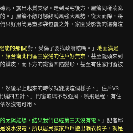
磚瓦，露出木質支架。走到民宅後方，屋簷同樣凌亂

的。」屋簷不敵丹娜絲颱風強大風勢，從天而降，將

們只好用簡易塑膠袋包覆之外，家園受影響的還有這

陽能的那個)
對，受傷了要找政府賠嗎。」
地面滿是
，讓台南北門區三寮灣的住戶好無奈
，甚至鏡頭來到

的鐵皮，而下方的鐵窗凹陷變形，甚至有住家門窗被

然後早上起來的時候就變成這個樣子。」住戶VS.

針)縫四五針。」門窗玻璃不敵強風，噴飛過程，有住

依然沒電可用。

的太陽能場，結果我們已經第三天沒有電。
」記者邱

是沒水沒電，所以居民家家戶戶搬出躺衣椅子，就是