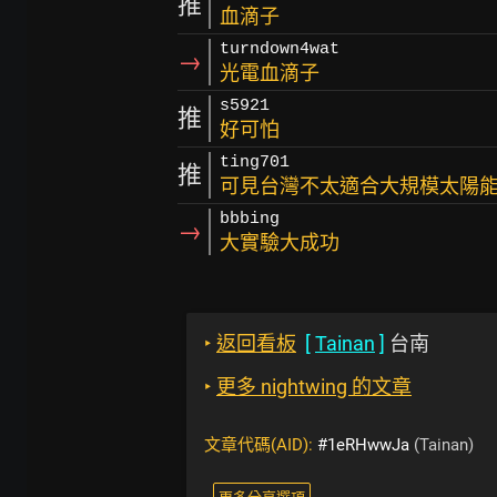
推
血滴子
turndown4wat
→
光電血滴子
s5921
推
好可怕
ting701
推
可見台灣不太適合大規模太陽
bbbing
→
大實驗大成功
‣
返回看板
[
Tainan
]
台南
‣
更多 nightwing 的文章
文章代碼(AID):
#1eRHwwJa
(Tainan)