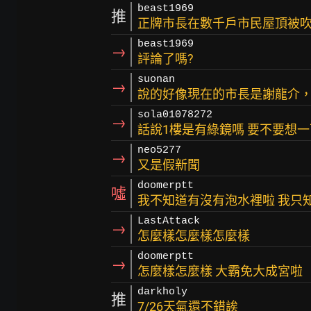
beast1969
推
正牌市長在數千戶市民屋頂被吹
beast1969
→
評論了嗎?
suonan
→
說的好像現在的市長是謝龍介
sola01078272
→
話說1樓是有綠鏡嗎 要不要想
neo5277
→
又是假新聞
doomerptt
噓
我不知道有沒有泡水裡啦 我只
LastAttack
→
怎麼樣怎麼樣怎麼樣
doomerptt
→
怎麼樣怎麼樣 大霸免大成宮啦
darkholy
推
7/26天氣還不錯誒