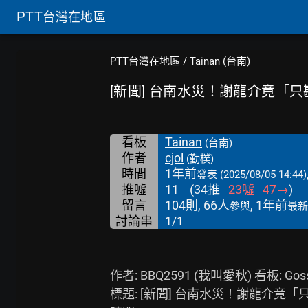
PTT
台灣在地區
PTT台灣在地區
/
Tainan (台南)
[新聞] 台南水災！謝龍介竟「
看板
Tainan
(台南)
作者
cjol
(勤樸)
時間
1年前
發表
(2025/08/05 14:44)
推噓
11
(
34
推
23
噓
47
→
)
留言
104則, 66人
, 1年前
參與
最新
討論串
1/1
作者: BBQ2591 (我叫愛秋) 看板: Gossi
標題: [新聞] 台南水災！謝龍介竟