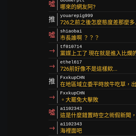
doomerptt
噓
哪來的網友阿?
youarepig999
推
726之前之後怎麼態度差那麼多
shiaobai
噓
市長誰啊 ？？？
tf010714
→
黨媒上工了 現在就是進入比爛
ethel617
→
726前好像不是這樣欸...
FxxkupCHN
推
在地區域立委平時放牛吃草，
FxxkupCHN
→
。大罷免大擊敗
a1102343
噓
這是什麼錯置時空之術假新聞，
a1102343
→
海裡面吧