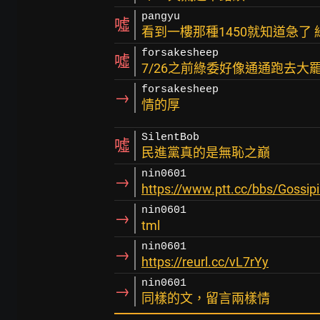
pangyu
噓
看到一樓那種1450就知道急了
forsakesheep
噓
7/26之前綠委好像通通跑去大
forsakesheep
→
情的厚
SilentBob
噓
民進黨真的是無恥之巔
nin0601
→
https://www.ptt.cc/bbs/Gossi
nin0601
→
tml
nin0601
→
https://reurl.cc/vL7rYy
nin0601
→
同樣的文，留言兩樣情