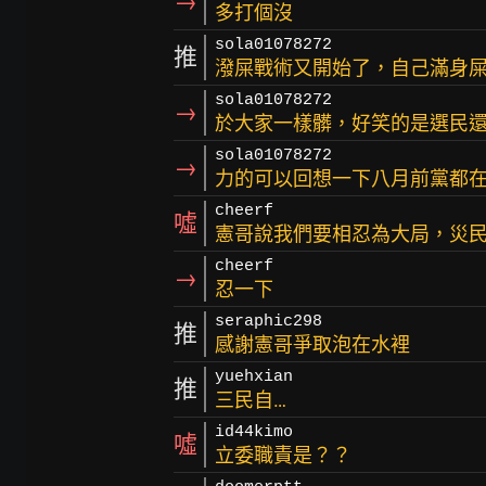
→
多打個沒
sola01078272
推
潑屎戰術又開始了，自己滿身
sola01078272
→
於大家一樣髒，好笑的是選民還
sola01078272
→
力的可以回想一下八月前黨都
cheerf
噓
憲哥說我們要相忍為大局，災
cheerf
→
忍一下
seraphic298
推
感謝憲哥爭取泡在水裡
yuehxian
推
三民自…
id44kimo
噓
立委職責是？？