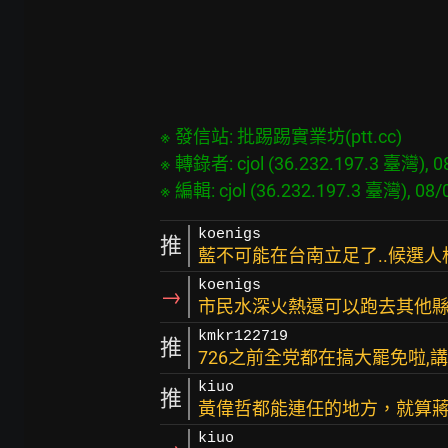
※ 發信站: 批踢踢實業坊(ptt.cc)

※ 轉錄者: cjol (36.232.197.3 臺灣), 08
koenigs
推
藍不可能在台南立足了..候選
koenigs
→
市民水深火熱還可以跑去其他縣
kmkr122719
推
726之前全党都在搞大罷免啦,
kiuo
推
黃偉哲都能連任的地方，就算
kiuo