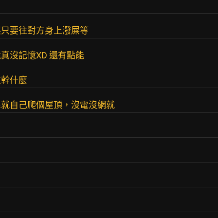
屎只要往對方身上潑屎等
真沒記憶XD 還有點能
在幹什麼
民就自己爬個屋頂，沒電沒網就