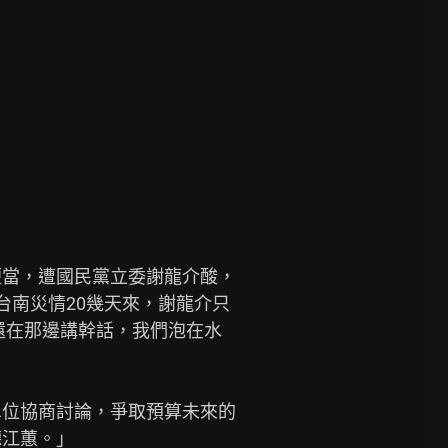
便當，遭國民黨立委謝龍介酸，
台南災情20幾天來，謝龍介只
還在那邊講幹話，我們泡在水
單位協商討論，爭取預算未來的
江蕙。」
