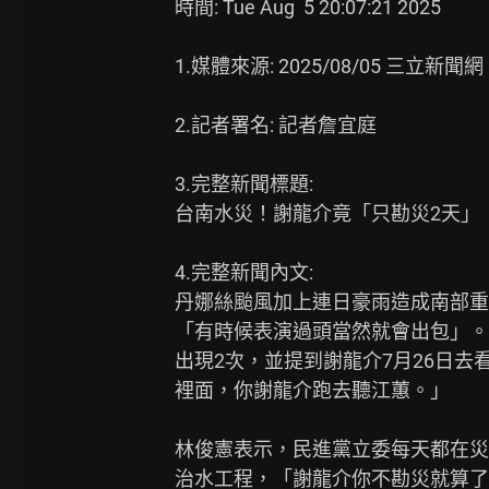
時間: Tue Aug  5 20:07:21 2025

1.媒體來源: 2025/08/05 三立新聞網

2.記者署名: 記者詹宜庭

3.完整新聞標題:

台南水災！謝龍介竟「只勘災2天」
4.完整新聞內文:

丹娜絲颱風加上連日豪雨造成南部重
「有時候表演過頭當然就會出包」。
出現2次，並提到謝龍介7月26日
裡面，你謝龍介跑去聽江蕙。」

林俊憲表示，民進黨立委每天都在災
治水工程，「謝龍介你不勘災就算了