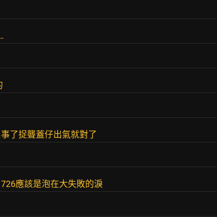
…
的
出事了捉聾蓋仔出氣就對了
726應該是泡在大失敗的淚