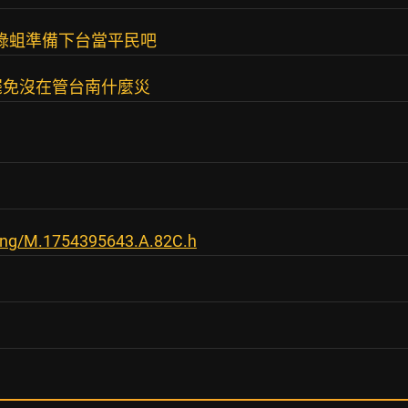
 綠蛆準備下台當平民吧
罷免沒在管台南什麼災
ping/M.1754395643.A.82C.h