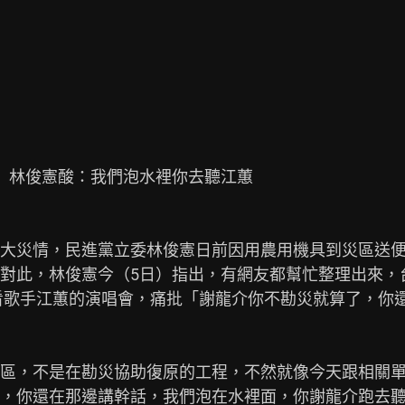
　林俊憲酸：我們泡水裡你去聽江蕙

大災情，民進黨立委林俊憲日前因用農用機具到災區送
對此，林俊憲今（5日）指出，有網友都幫忙整理出來，
去看歌手江蕙的演唱會，痛批「謝龍介你不勘災就算了，你
區，不是在勘災協助復原的工程，不然就像今天跟相關
，你還在那邊講幹話，我們泡在水裡面，你謝龍介跑去聽