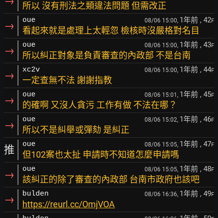
→
所以 沒有刑法之類違法問題 但需改正
1年前
, 42
oue
08/06 15:00,
F
→
看起來就是處理上太輕忽 檢核時沒嚴格對名目
1年前
, 43
oue
08/06 15:00,
F
→
所以糾正對象是負責審查的內政部 不是台南
1年前
, 44
xc2v
08/06 15:00,
F
→
一定查無不法 謝謝指教
1年前
, 45
oue
08/06 15:01,
F
→
的確啊 又沒人貪污 工作有做 不法在哪？
1年前
, 46
oue
08/06 15:02,
F
→
所以不是糾舉或彈劾 是糾正
1年前
, 47
oue
08/06 15:05,
F
推
但102案也太扯 申請時不知道怎麼申請嗎
1年前
, 48
oue
08/06 15:05,
F
→
該糾正的除了審查的內政部 台南市政府也該吧
1年前
, 49
bulden
08/06 16:36,
F
→
https://reurl.cc/OmjVOA