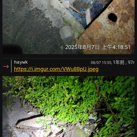
1年前
, 97
haywk
08/07 15:55,
F
→
https://i.imgur.com/VWu88pU.jpeg