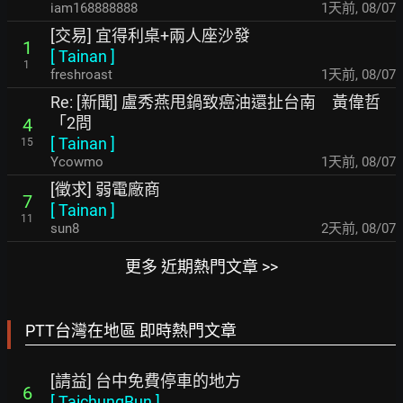
iam168888888
1天前
,
08/07
[交易] 宜得利桌+兩人座沙發
1
[
Tainan
]
1
freshroast
1天前
,
08/07
Re: [新聞] 盧秀燕甩鍋致癌油還扯台南 黃偉哲
「2問
4
[
Tainan
]
15
Ycowmo
1天前
,
08/07
[徵求] 弱電廠商
7
[
Tainan
]
11
sun8
2天前
,
08/07
更多 近期熱門文章 >>
PTT台灣在地區 即時熱門文章
[請益] 台中免費停車的地方
6
[
TaichungBun
]