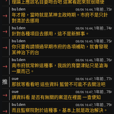
理論上應該名目要吻合吧 這案看起來就很隨便
1年前
, 73
bulden
08/06 16:44,
F
→
年才撥，當時就是某神主政時期。巿府不是只針
對清淤去挪用
1年前
, 74
bulden
08/06 16:44,
F
→
針對各種項目去挪用，這不是新鮮事。
1年前
, 75
bulden
08/06 16:45,
F
→
你只要有請領過早期巿府的各項補助，就會發現
某神治下的台
1年前
, 76
bulden
08/06 16:46,
F
→
南巿府就常幹這種事，我說的育嬰津貼只是滄海
一粟而己。
1年前
, 77
oue
08/06 16:47,
F
推
那就等看看吧 這些資料 藍營不可能不去關注吧
1年前
, 78
oue
08/06 16:47,
F
→
調資料看 是否有無關的案混在裡面 一查便知
1年前
, 79
bulden
08/06 16:47,
F
→
而且監察院對於這種事，基本上就是政治解決。