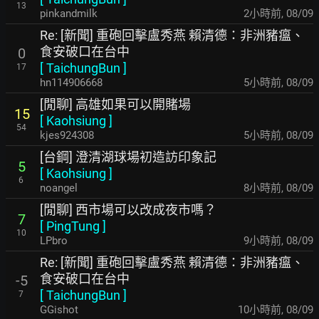
13
pinkandmilk
2小時前
,
08/09
Re: [新聞] 重砲回擊盧秀燕 賴清德：非洲豬瘟、
食安破口在台中
0
[
TaichungBun
]
17
hn114906668
5小時前
,
08/09
[閒聊] 高雄如果可以開賭場
15
[
Kaohsiung
]
54
kjes924308
5小時前
,
08/09
[台鋼] 澄清湖球場初造訪印象記
5
[
Kaohsiung
]
6
noangel
8小時前
,
08/09
[閒聊] 西市場可以改成夜市嗎？
7
[
PingTung
]
10
LPbro
9小時前
,
08/09
Re: [新聞] 重砲回擊盧秀燕 賴清德：非洲豬瘟、
食安破口在台中
-5
[
TaichungBun
]
7
GGishot
10小時前
,
08/09