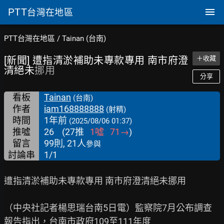
PTT
台灣在地區
PTT台灣在地區
/
Tainan (台南)
[新聞] 遭指清淤補助未專款專用 南市府澄
＋收藏
清絕未
挪用
分享
看板
Tainan
(台南)
作者
iam168888888
(射精)
時間
1年前
(2025/08/06 01:37)
推噓
26
(
27
推
1
噓
71
→
)
留言
99則, 21人
參與
討論串
1/1
遭指清淤補助未專款專用 南市府澄清絕未挪用

（中央社記者楊思瑞台南5日電）監察院7月公布調查
報告指出，台南市政府109至111年度
