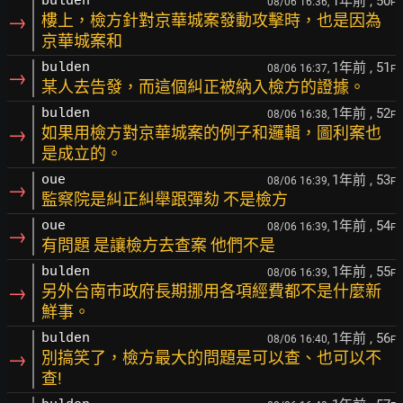
1年前
, 50
bulden
08/06 16:36,
F
→
樓上，檢方針對京華城案發動攻擊時，也是因為
京華城案和
1年前
, 51
bulden
08/06 16:37,
F
→
某人去告發，而這個糾正被納入檢方的證據。
1年前
, 52
bulden
08/06 16:38,
F
→
如果用檢方對京華城案的例子和邏輯，圖利案也
是成立的。
1年前
, 53
oue
08/06 16:39,
F
→
監察院是糾正糾舉跟彈劾 不是檢方
1年前
, 54
oue
08/06 16:39,
F
→
有問題 是讓檢方去查案 他們不是
1年前
, 55
bulden
08/06 16:39,
F
→
另外台南巿政府長期挪用各項經費都不是什麼新
鮮事。
1年前
, 56
bulden
08/06 16:40,
F
→
別搞笑了，檢方最大的問題是可以查、也可以不
查!