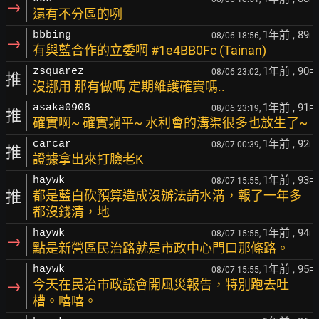
→
還有不分區的咧
1年前
, 89
bbbing
08/06 18:56,
F
→
有與藍合作的立委啊
#1e4BB0Fc (Tainan)
1年前
, 90
zsquarez
08/06 23:02,
F
推
沒挪用 那有做嗎 定期維護確實嗎..
1年前
, 91
asaka0908
08/06 23:19,
F
推
確實啊~ 確實躺平~ 水利會的溝渠很多也放生了~
1年前
, 92
carcar
08/07 00:39,
F
推
證據拿出來打臉老K
1年前
, 93
haywk
08/07 15:55,
F
推
都是藍白砍預算造成沒辦法請水溝，報了一年多
都沒錢清，地
1年前
, 94
haywk
08/07 15:55,
F
→
點是新營區民治路就是市政中心門口那條路。
1年前
, 95
haywk
08/07 15:55,
F
→
今天在民治市政議會開風災報告，特別跑去吐
槽。嘻嘻。