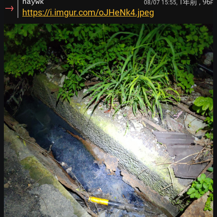
1年前
, 96
haywk
08/07 15:55,
F
→
https://i.imgur.com/oJHeNk4.jpeg