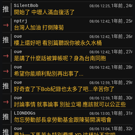
1年前
, 24
SilentBob
08/06 12:25,
F
推
開始了 中壢人滿血復活了
1年前
, 25
nptrj
08/06 12:42,
F
→
台灣人加油 打倒陳菊
1年前
, 26
oue
08/06 12:42,
F
推
樓上還好吧 看別篇聽說你被永久水桶
1年前
, 27
oue
08/06 12:42,
F
→
是講了什麼話被算帳呢？身為台南同胞
1年前
, 28
oue
08/06 12:42,
F
→
希望你能順利點別再出事了...
1年前
, 29
oue
08/06 12:59,
F
推
好奇查了下Bob紀錄也太多了吧...辛苦你了
1年前
, 30
oue
08/06 12:59,
F
→
討論事情 就事論事 別扯立場 應該就可以公正些
1年前
, 31
LIONDOGs
08/06 13:00,
F
推
勿忘勞動部長拿勞動基金跟陳菊開演唱會
1年前
, 32
oue
08/06 13:04,
F
推