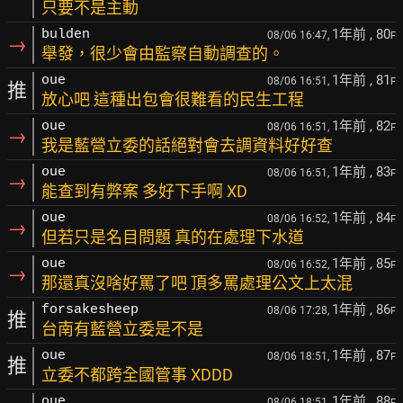
只要不是主動
1年前
, 80
bulden
08/06 16:47,
F
→
舉發，很少會由監察自動調查的。
1年前
, 81
oue
08/06 16:51,
F
推
放心吧 這種出包會很難看的民生工程
1年前
, 82
oue
08/06 16:51,
F
→
我是藍營立委的話絕對會去調資料好好查
1年前
, 83
oue
08/06 16:51,
F
→
能查到有弊案 多好下手啊 XD
1年前
, 84
oue
08/06 16:52,
F
→
但若只是名目問題 真的在處理下水道
1年前
, 85
oue
08/06 16:52,
F
→
那還真沒啥好罵了吧 頂多罵處理公文上太混
1年前
, 86
forsakesheep
08/06 17:28,
F
推
台南有藍營立委是不是
1年前
, 87
oue
08/06 18:51,
F
推
立委不都跨全國管事 XDDD
1年前
, 88
oue
08/06 18:51,
F