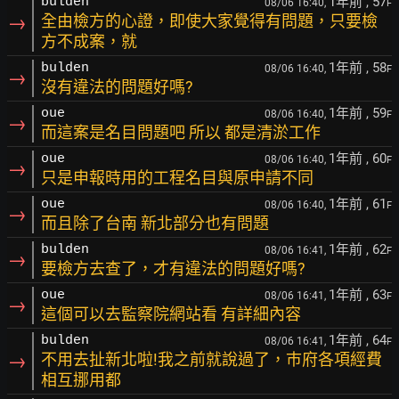
1年前
, 57
bulden
08/06 16:40,
F
→
全由檢方的心證，即使大家覺得有問題，只要檢
方不成案，就
1年前
, 58
bulden
08/06 16:40,
F
→
沒有違法的問題好嗎?
1年前
, 59
oue
08/06 16:40,
F
→
而這案是名目問題吧 所以 都是清淤工作
1年前
, 60
oue
08/06 16:40,
F
→
只是申報時用的工程名目與原申請不同
1年前
, 61
oue
08/06 16:40,
F
→
而且除了台南 新北部分也有問題
1年前
, 62
bulden
08/06 16:41,
F
→
要檢方去查了，才有違法的問題好嗎?
1年前
, 63
oue
08/06 16:41,
F
→
這個可以去監察院網站看 有詳細內容
1年前
, 64
bulden
08/06 16:41,
F
→
不用去扯新北啦!我之前就說過了，巿府各項經費
相互挪用都