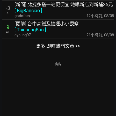
[新聞] 北捷多搭一站更便宜 她曝新店到新埔35元
-3
[
BigBanciao
]
6
godofsex
12小時前
,
08/08
[閒聊] 台中高鐵及捷運小小觀察
9
[
TaichungBun
]
41
cyhung97
21小時前
,
08/08
更多 即時熱門文章 >>
廣告