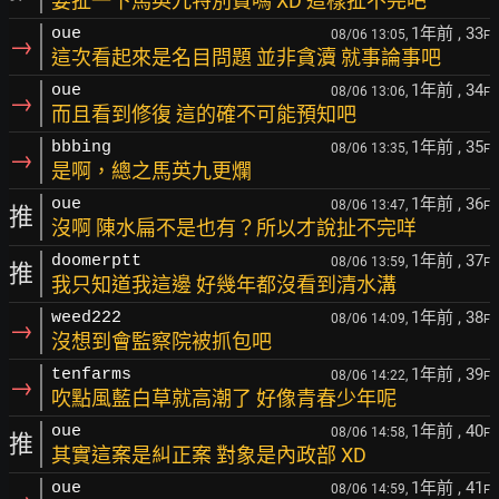
要扯一下馬英九特別費嗎 XD 這樣扯不完吧
1年前
, 33
oue
08/06 13:05,
F
→
這次看起來是名目問題 並非貪瀆 就事論事吧
1年前
, 34
oue
08/06 13:06,
F
→
而且看到修復 這的確不可能預知吧
1年前
, 35
bbbing
08/06 13:35,
F
→
是啊，總之馬英九更爛
1年前
, 36
oue
08/06 13:47,
F
推
沒啊 陳水扁不是也有？所以才說扯不完咩
1年前
, 37
doomerptt
08/06 13:59,
F
推
我只知道我這邊 好幾年都沒看到清水溝
1年前
, 38
weed222
08/06 14:09,
F
→
沒想到會監察院被抓包吧
1年前
, 39
tenfarms
08/06 14:22,
F
→
吹點風藍白草就高潮了 好像青春少年呢
1年前
, 40
oue
08/06 14:58,
F
推
其實這案是糾正案 對象是內政部 XD
1年前
, 41
oue
08/06 14:59,
F