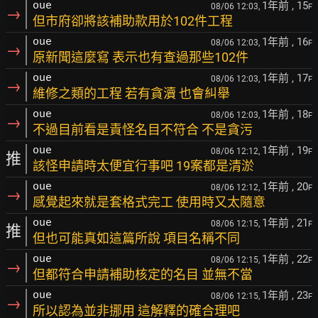
1年前
, 15
oue
08/06 12:03,
F
→
但市府卻將該補助款用於102件工程
1年前
, 16
oue
08/06 12:03,
F
→
原新聞這麼寫 表示也有查過那些102件
1年前
, 17
oue
08/06 12:03,
F
→
維修之類的工程 若有貪瀆 也會糾舉
1年前
, 18
oue
08/06 12:03,
F
→
不過目前看是責怪名目不符合 不是貪污
1年前
, 19
oue
08/06 12:12,
F
推
該怪申請時太便宜行事吧 19案都是清淤
1年前
, 20
oue
08/06 12:12,
F
→
感覺起來就是套格式完工 使用時又太隨意
1年前
, 21
oue
08/06 12:15,
F
推
但也可能真如這篇所說 項目名稱不同
1年前
, 22
oue
08/06 12:15,
F
→
但都符合申請補助核定的名目 並無不當
1年前
, 23
oue
08/06 12:15,
F
→
所以認為並非挪用 這解釋的確合理吧