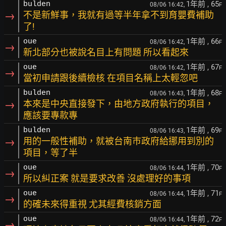
1年前
, 65
bulden
08/06 16:42,
F
→
不是新鮮事，我就有過等半年拿不到育嬰費補助
了!
1年前
, 66
oue
08/06 16:42,
F
→
新北部分也被說名目上有問題 所以看起來
1年前
, 67
oue
08/06 16:42,
F
→
當初申請跟後續檢核 在項目名稱上太輕忽吧
1年前
, 68
bulden
08/06 16:43,
F
→
本來是中央直接發下，由地方政府執行的項目，
應該要專款專
1年前
, 69
bulden
08/06 16:43,
F
→
用的一般性補助，就被台南巿政府給挪用到別的
項目，等了半
1年前
, 70
oue
08/06 16:44,
F
→
所以糾正案 就是要求改善 沒處理好的事項
1年前
, 71
oue
08/06 16:44,
F
→
的確未來得重視 尤其經費核銷方面
1年前
, 72
oue
08/06 16:44,
F
→