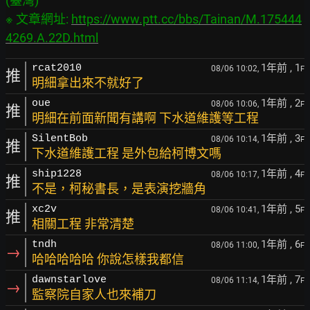
(臺灣)

※ 文章網址: 
https://www.ptt.cc/bbs/Tainan/M.175444
4269.A.22D.html
1年前
, 1
rcat2010
08/06 10:02,
F
推
明細拿出來不就好了
1年前
, 2
oue
08/06 10:06,
F
推
明細在前面新聞有講啊 下水道維護等工程
1年前
, 3
SilentBob
08/06 10:14,
F
推
下水道維護工程 是外包給柯博文嗎
1年前
, 4
ship1228
08/06 10:17,
F
推
不是，柯秘書長，是表演挖牆角
1年前
, 5
xc2v
08/06 10:41,
F
推
相關工程 非常清楚
1年前
, 6
tndh
08/06 11:00,
F
→
哈哈哈哈哈 你說怎樣我都信
1年前
, 7
dawnstarlove
08/06 11:14,
F
→
監察院自家人也來補刀