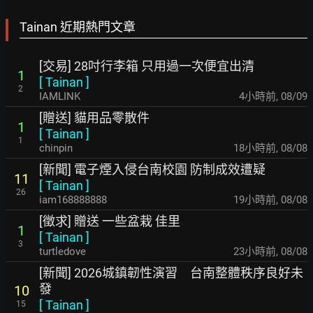
Tainan 近期熱門文章
[交易] 28吋行李箱 只用過一次便宜出清
1
[
Tainan
]
2
IAMLINK
4小時前
,
08/09
[贈送] 貓用品零散件
1
[
Tainan
]
1
chinpin
18小時前
,
08/08
[新聞] 電子煙入侵台南校園 防制成效遭疑
11
[
Tainan
]
26
iam168888888
19小時前
,
08/08
[徵求] 贈送 一些盆栽 佳里
1
[
Tainan
]
3
turtledove
23小時前
,
08/08
[新聞] 2026城鎮韌性演習 台南整體秩序良好未
發
10
[
Tainan
]
15