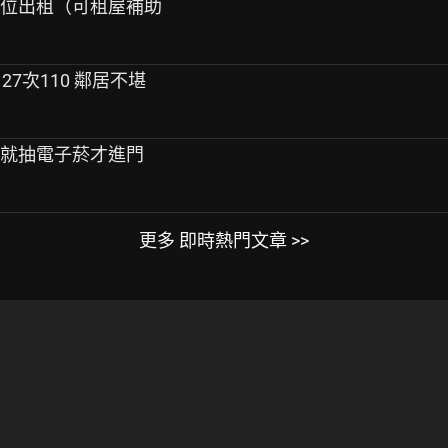
車位出租（可租屋補助
27次110 鄰居不堪
車就抽電子菸才進門
更多 即時熱門文章 >>