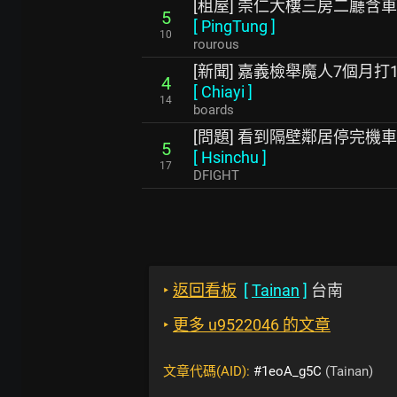
[租屋] 崇仁大樓三房二廳含
5
[
PingTung
]
10
rourous
[新聞] 嘉義檢舉魔人7個月打1
4
[
Chiayi
]
14
boards
[問題] 看到隔壁鄰居停完機
5
[
Hsinchu
]
17
DFIGHT
‣
返回看板
[
Tainan
]
台南
‣
更多 u9522046 的文章
文章代碼(AID):
#1eoA_g5C
(Tainan)