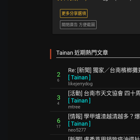
更多分享選項
關閉廣告 方便截圖
Tainan 近期熱門文章
Re: [新聞] 獨家／台南檳
2
[
Tainan
]
6
likejerrydog
[活動] 台南市天文協會 四
3
[
Tainan
]
4
mtree
[情報] 學甲爐渣越清越多？
6
[
Tainan
]
17
neo5277
[新聞] 盧秀燕甩鍋致癌油還