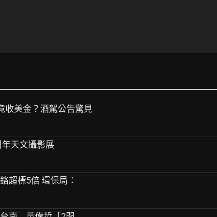
榔攤竟收美金？酒駕公告驚見
十周年天文攝影展
爆鉻超標5倍 環保局：
扯台南 黃偉哲「2問