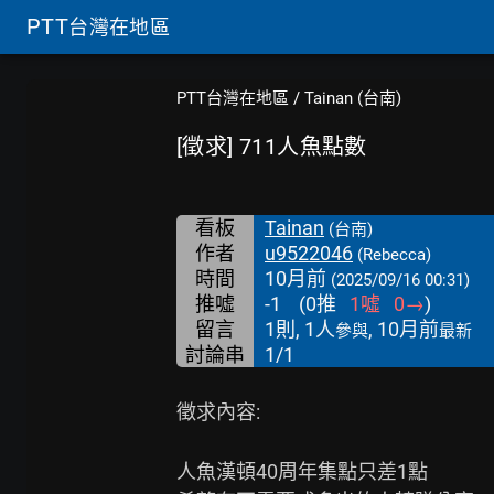
PTT
台灣在地區
PTT台灣在地區
/
Tainan (台南)
[徵求] 711人魚點數
看板
Tainan
(台南)
作者
u9522046
(Rebecca)
時間
10月前
(2025/09/16 00:31)
推噓
-1
(
0
推
1
噓
0
→
)
留言
1則, 1人
, 10月前
參與
最新
討論串
1/1
徵求內容:

人魚漢頓40周年集點只差1點
