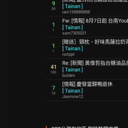
9
[
Tainan
]
39
iam168888888
Fw: [情報] 8月7日起 台南Yo
1
[
Tainan
]
1
sam7305031
[贈送］頸枕、好味馬薩拉奶
1
[
Tainan
]
1
notppt
Re: [新聞] 黃偉哲指台糖
41
[
Tainan
]
180
bulden
[情報] 慶發當歸鴨退休
7
[
Tainan
]
10
Jasmine12