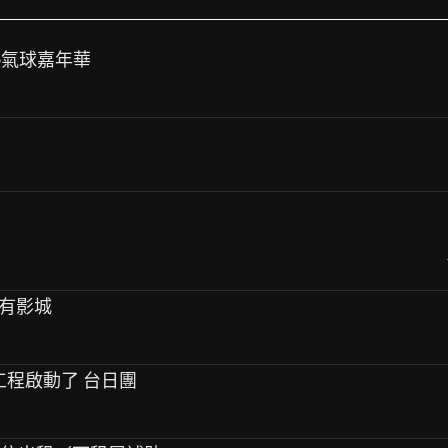
岡熱氣球嘉年華
會有影城
標工程啟動了 台日團