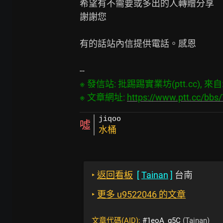
希望有不需要或多出的人轉贈分享

謝謝您

有的話站內信提供電話。感恩

※ 發信站: 批踢踢實業坊(ptt.cc), 來自: 1
※ 文章網址: 
https://www.ptt.cc/bb
jiqoo
噓
水桶
‣
返回看板
[
Tainan
]
台南
‣
更多 u9522046 的文章
文章代碼(AID):
#1eoA_g5C
(Tainan)