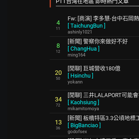
PTT台灣在地區 即時熱門文章
Fw: [商演] 李多慧-台中石
4
[
TaichungBun
]
11
ashinly1021
[新聞] 警察你來做好不好
8
[
ChangHua
]
12
ming164
[閒聊] 巨城營收180億
20
[
Hsinchu
]
50
yokann
[閒聊] 三井LALAPORT可能
34
[
Kaohsiung
]
72
mikamitomoya
[新聞] 板橋特區3.3公頃地
13
[
BigBanciao
]
36
godofsex