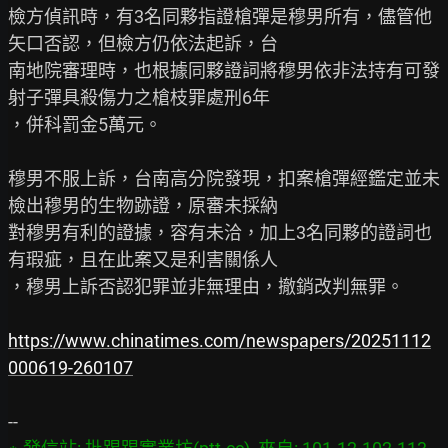
檢方偵訊時，有3名同夥指證槍彈是穆男所有，儘管他
矢口否認，但檢方仍依法起訴，台

南地院審理時，也根據同夥證詞將穆男依非法持有可發
射子彈具殺傷力之槍枝罪處刑6年

，併科罰金5萬元。

穆男不服上訴，台南高分院發現，扣案槍彈經鑑定並未
檢出穆男的生物跡證，原審未採納

對穆男有利的證據，容有未洽，加上3名同夥的證詞也
有瑕疵，且在此案又是利害關係人

，穆男上訴否認犯罪並非無理由，撤銷改判無罪。

https://www.chinatimes.com/newspapers/20251112
000619-260107