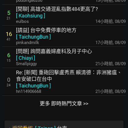
pudding86200
13小時前
,
08/09
[閒聊] 高雄交通混亂指數484更高了?
5
[
Kaohsiung
]
21
eulbos
14小時前
,
08/09
[請益] 台中免費停車的地方
16
[
TaichungBun
]
41
pinkandmilk
17小時前
,
08/09
[問題] 詢問嘉義婦產科及月子中心
6
[
Chiayi
]
15
Smallpiggy
21小時前
,
08/09
Re: [新聞] 重砲回擊盧秀燕 賴清德：非洲豬瘟、
食安破口在台中
0
[
TaichungBun
]
24
hn114906668
21小時前
,
08/09
更多 即時熱門文章 >>