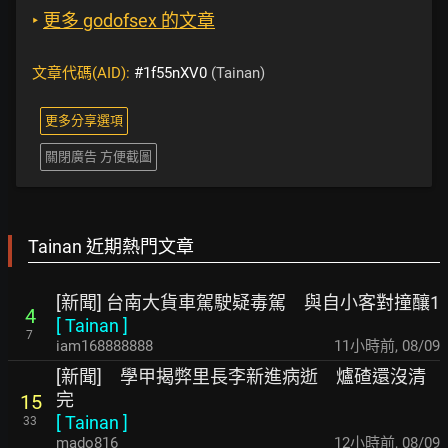
‣
更多 godofsex 的文章
文章代碼(AID):
#1f55nXV0
(Tainan)
更多分享選項
關閉廣告 方便截圖
Tainan 近期熱門文章
[新聞] 台南大貨車駕駛疑毒駕 與自小客對撞釀1
4
[
Tainan
]
7
iam168888888
11小時前
,
08/09
[新聞] 學甲揭弊里長李新進病逝 爐碴還沒清
完
15
[
Tainan
]
33
mado816
12小時前
,
08/09