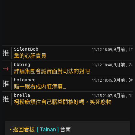
9月前
, 1
SilentBob
11/12 18:09,
F
推
黨的心肝寶貝
9月前
, 2
bbbing
11/12 18:40,
F
→
詐騙集團會誠實面對司法的對吧
9月前
, 3
hotgabee
11/12 18:45,
F
推
瞄一眼看成内肛痔瘡…
8月前
, 4
brella
11/15 21:07,
F
推
柯粉麻煩往自己腦袋開槍好嗎，笑死廢物
‣
返回看板
[
Tainan
]
台南