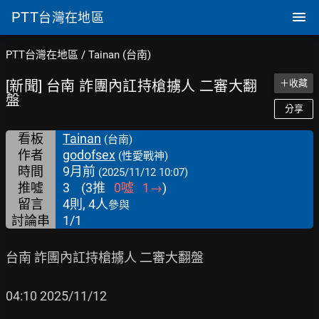
PTT
台灣在地區
PTT台灣在地區
/
Tainan (台南)
[新聞] 台南 詐團內訌持槍擄人 二審大翻
＋收藏
盤
分享
看板
Tainan
(台南)
作者
godofsex
(性愛戰神)
時間
9月前
(2025/11/12 10:07)
推噓
3
(
3
推
0
噓
1
→
)
留言
4則, 4人
參與
討論串
1/1
台南 詐團內訌持槍擄人 二審大翻盤

04:10 2025/11/12
