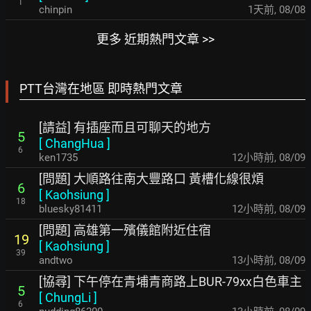
1
chinpin
1天前
,
08/08
更多 近期熱門文章 >>
PTT台灣在地區 即時熱門文章
[請益] 有插座而且可聊天的地方
5
[
ChangHua
]
6
ken1735
12小時前
,
08/09
[問題] 大順路往南大豐路口 黃槽化線很煩
6
[
Kaohsiung
]
18
bluesky81411
12小時前
,
08/09
[問題] 高雄第一殯儀館附近住宿
19
[
Kaohsiung
]
39
andtwo
13小時前
,
08/09
[協尋] 下午停在青埔青商路上BUR-79xx白色車主
5
[
ChungLi
]
6