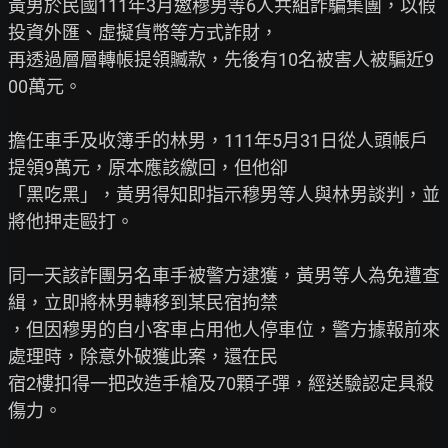
黃男於民國111年3月邀穆男等6人共組詐騙集團，以假
投資外匯、虛擬貨幣等方式詐財，

再透過層層轉帳提領贓款，先後有10名被害人被騙近9
00萬元。

擔任車手及收簿手的林男，111年5月31日從人頭帳戶
提領9萬元，原本應該繳回，但他卻

「黑吃黑」，黃男得知即指示穆男等人與林男談判，並
將他押走毆打。

同一天該詐團另名車手被警方逮獲，黃男等人為免遭查
緝，立即將林男轉移到某民宿拘禁

，但因穆男的自小客車占用他人停車位，警方據報前來
處理時，除意外破獲此案，還在民

宿2樓扣得一把改造手槍及70顆子彈，經送驗認定具殺
傷力。
