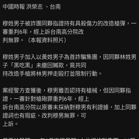
中國時報 洪榮志 、台南

穆姓男子被詐團同夥指證持有具殺傷力的改造槍彈，一
審重判6年，經上訴台南高分院改

判無罪。（本報資料照片）

穆姓男子加入以黃姓男子為首詐騙集團，因同夥林姓男
子「黑吃黑」未繳回贓款，竟共同

持改造手槍將林男押走毆打並限制行動。

案經警方查獲後，穆男雖否認持有槍械，但因同夥指
證，一審針對槍砲罪重判6年，經上

訴台南高分院以原審未採納對穆男有利證據，加上同夥
證詞也有瑕疵，改判穆男無罪，可

上訴。
