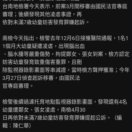
台南地檢署今天表示，前案3月間移審由國民法官專庭
審理；後續發現其他凌虐事證，再

依對未滿7歲幼童妨害發育罪嫌起訴。

南檢今天指出，檢警去年12月6日接獲醫院通報，1名1
1個月大幼童疑遭凌虐，出現腦出血

、腦水腫等嚴重傷勢，拘提鄭女、張女到案，檢方認定
妨害幼童發育致重傷害重罪，且刪

除監視器錄影畫面等串滅證，當時檢方聲押獲准；今年
3月27日偵查起訴移審，由國民法

官專庭審理。

檢警後續過濾托育地點監視器錄影畫面，發現還有4名
幼童遭鄭女、張女凌虐，南檢4月30

日再依對未滿7歲幼童妨害發育罪嫌提起公訴。（編
輯：陳仁華）
