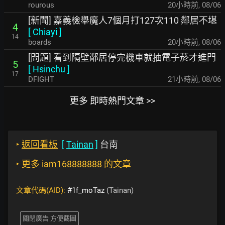
rourous
20小時前
,
08/06
[新聞] 嘉義檢舉魔人7個月打127次110 鄰居不堪
4
[
Chiayi
]
14
boards
20小時前
,
08/06
[問題] 看到隔壁鄰居停完機車就抽電子菸才進門
5
[
Hsinchu
]
17
DFIGHT
21小時前
,
08/06
更多 即時熱門文章 >>
‣
返回看板
[
Tainan
]
台南
‣
更多 iam168888888 的文章
文章代碼(AID):
#1f_moTaz
(Tainan)
關閉廣告 方便截圖