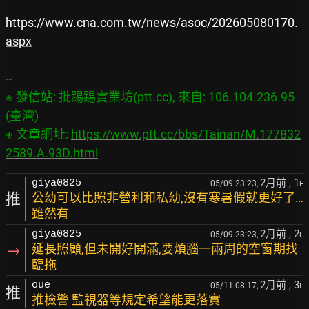
https://www.cna.com.tw/news/asoc/202605080170.
aspx
※ 發信站: 批踢踢實業坊(ptt.cc), 來自: 106.104.236.95 
(臺灣)

※ 文章網址: 
https://www.ptt.cc/bbs/Tainan/M.177832
2589.A.93D.html
2月前
, 1
giya0825
05/09 23:23,
F
推
公幼可以比照非營利和私幼,沒有寒暑假就更好了…
雖然有
2月前
, 2
giya0825
05/09 23:23,
F
→
延長照顧,但未開好開滿,要煩腦一兩周的空窗期找
臨拖
2月前
, 3
oue
05/11 08:17,
F
推
推檢警 監視器等規定希望能更落實