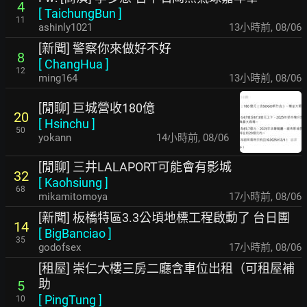
4
[
TaichungBun
]
11
ashinly1021
13小時前
,
08/06
[新聞] 警察你來做好不好
8
[
ChangHua
]
12
ming164
13小時前
,
08/06
[閒聊] 巨城營收180億
20
[
Hsinchu
]
50
yokann
14小時前
,
08/06
[閒聊] 三井LALAPORT可能會有影城
32
[
Kaohsiung
]
68
mikamitomoya
17小時前
,
08/06
[新聞] 板橋特區3.3公頃地標工程啟動了 台日團
14
[
BigBanciao
]
35
godofsex
17小時前
,
08/06
[租屋] 崇仁大樓三房二廳含車位出租（可租屋補
助
5
[
PingTung
]
10