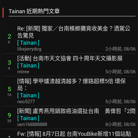
Tainan 近期熱門文章
Re: [新聞] 獨家／台南檳榔攤竟收美金？酒駕公
告驚見
2
[
Tainan
]
6
likejerrydog
2小時前
,
08/06
[活動] 台南市天文協會 四十周年天文攝影展
3
[
Tainan
]
4
mtree
5小時前
,
08/06
[情報] 學甲爐渣越清越多？爆鉻超標5倍 環保
局：
5
[
Tainan
]
16
neo5277
5小時前
,
08/06
[新聞] 盧秀燕甩鍋致癌油還扯台南 黃偉哲「2問
9
[
Tainan
]
39
iam168888888
8小時前
,
08/06
Fw: [情報] 8月7日起 台南YouBike新增11個站點