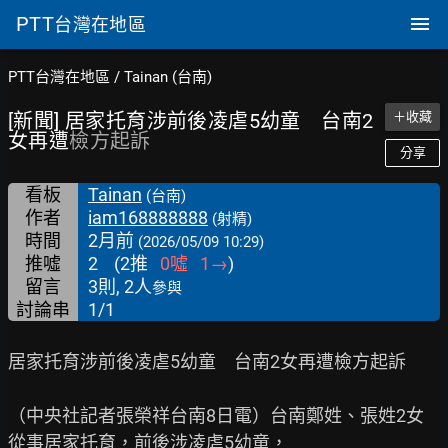
PTT
台灣在地區
PTT台灣在地區
/
Tainan (台南)
[新聞] 居家托育涉前後凌虐5幼童 台南2
＋收藏
女再遭
檢方起訴
分享
看板
Tainan
(台南)
作者
iam168888888
(射精)
時間
2月前
(2026/05/09 10:29)
推噓
2
(
2
推
0
噓
1
→
)
留言
3則, 2人
參與
討論串
1/1
居家托育涉前後凌虐5幼童　台南2女再遭檢方起訴

（中央社記者張榮祥台南8日電）台南鄭姓、張姓2女
從事居家托育，前後涉凌虐5幼童，
