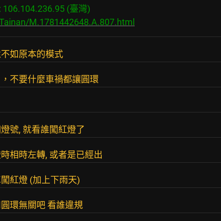
06.104.236.95 (臺灣)

s/Tainan/M.1781442648.A.807.html
還不如原本的模式
口，不要什麼車禍都讓圓環
燈號, 就看誰闖紅燈了
時相時左轉, 或者是已經出
紅燈 (加上下雨天)
圓環無關吧 看誰違規