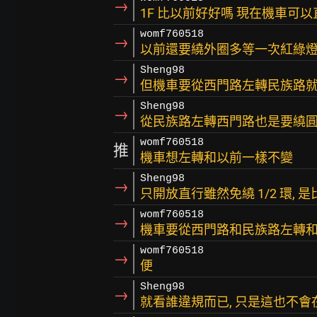
→
1F 比以前好好嗎 現在機車可
womf760518
→
以前還要繞外圈多等一次紅綠
Sheng98
→
但機車要從西門路左轉民族路
Sheng98
→
從民族路左轉西門路也是要繞圓環 (
womf760518
推
機車想左轉和以前一樣不變
Sheng98
→
只開放直行雖然免繞 1/2 環, 
womf760518
→
機車要從西門路和民族路左轉和
womf760518
→
便
Sheng98
→
就看誰違規而已, 只是這也不會