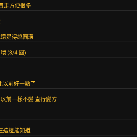
以直走方便很多
燈
就還是得繞圓環
3/4 圈)
是比以前好一點了
以前一樣不變 直行變方
在這邊能知道