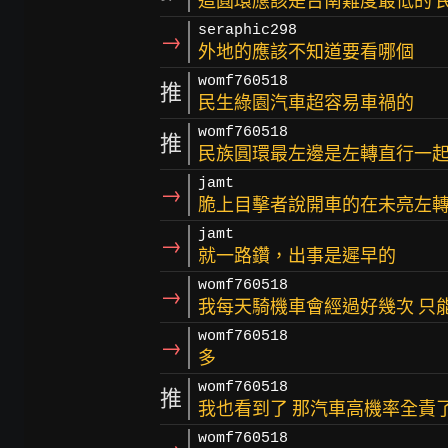
這圓環應該是台南難度最低的 
seraphic298
→
外地的應該不知道要看哪個
womf760518
推
民生綠園汽車超容易車禍的
womf760518
推
民族圓環最左邊是左轉直行一起
jamt
→
脆上目擊者說開車的在未亮左
jamt
→
就一路鑽，出事是遲早的
womf760518
→
我每天騎機車會經過好幾次 只
womf760518
→
多
womf760518
推
我也看到了 那汽車高機率全責了
womf760518