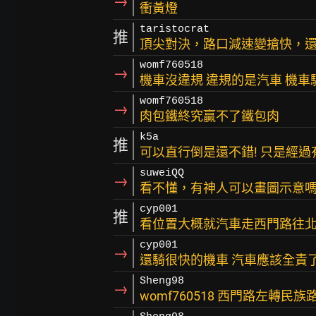
→
衝黃燈
taristocrat
推
頂尖對決，路口減速變搶快，
womf760518
→
機車沒違規 違規的是汽車 機
womf760518
→
肉包鐵終究贏不了鐵包肉
k5a
推
可以直行倒是還不錯! 只是經過
suweiQQ
→
看不懂，有神人可以畫圖示意
cyp001
推
看位置大概就汽車走西門路往北
cyp001
→
還騎很快的機車 汽車應該全責
Sheng98
→
womf760518 西門路左轉民