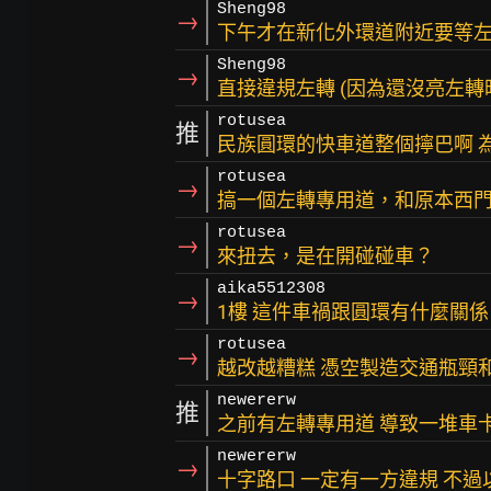
Sheng98
→
下午才在新化外環道附近要等左
Sheng98
→
直接違規左轉 (因為還沒亮左轉
rotusea
推
民族圓環的快車道整個擰巴啊 
rotusea
→
搞一個左轉專用道，和原本西
rotusea
→
來扭去，是在開碰碰車？
aika5512308
→
1樓 這件車禍跟圓環有什麼關係
rotusea
→
越改越糟糕 憑空製造交通瓶頸
newererw
推
之前有左轉專用道 導致一堆車
newererw
→
十字路口 一定有一方違規 不