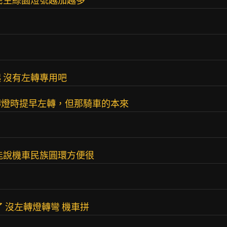
民生綠園燈號越加越多
 沒有左轉專用吧
轉燈時提早左轉，但那騎車的本來
能說機車民族圓環方便很
 沒左轉燈轉彎 機車拼