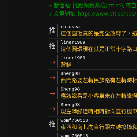
※ 發信站: 批踢踢實業坊(ptt.cc), 來自: 1
※ 文章網址: 
https://www.ptt.cc/bb
rotusea
推
這個圓環真的是完全改廢了，
liner1989
推
這個圓環現在就是正常十字路
liner1989
→
背鍋
Sheng98
→
西門路要左轉民族路有左轉時相
Sheng98
→
應該說看是小客車未在左轉綠燈
Sheng98
→
現左轉綠燈時相時對向直行機車闖
womf760518
推
東西和南北向直行跟左轉擦撞和
womf760518