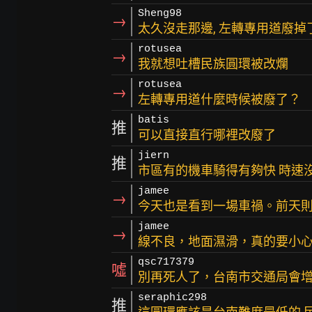
Sheng98
→
太久沒走那邊, 左轉專用道廢掉
rotusea
→
我就想吐槽民族圓環被改爛
rotusea
→
左轉專用道什麼時候被廢了？
batis
推
可以直接直行哪裡改廢了
jiern
推
市區有的機車騎得有夠快 時速沒1
jamee
→
今天也是看到一場車禍。前天則
jamee
→
線不良，地面濕滑，真的要小
qsc717379
噓
別再死人了，台南市交通局會
seraphic298
推