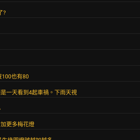
了?
00也有80
是一天看到4起車禍。下雨天視
心
增加更多梅花燈