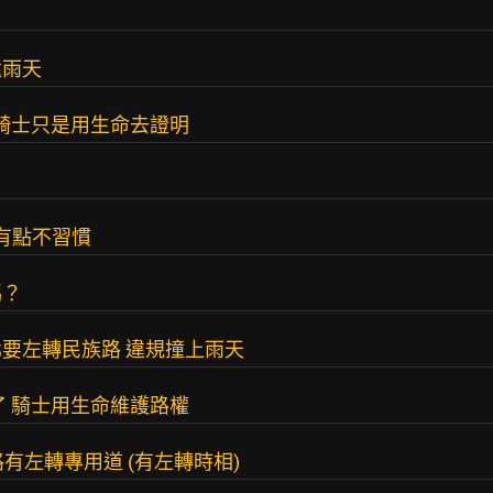
還雨天
車騎士只是用生命去證明
有點不習慣
嗎？
要左轉民族路 違規撞上雨天
了 騎士用生命維護路權
族路有左轉專用道 (有左轉時相)