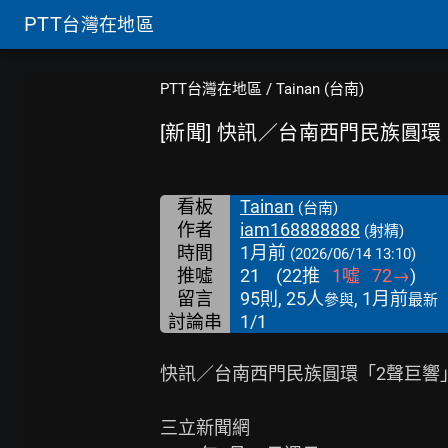
PTT
台灣在地區
PTT台灣在地區
/
Tainan (台南)
[新聞] 快訊／台南西門民族圓環
看板
Tainan
(台南)
作者
iam168888888
(射精)
時間
1月前
(2026/06/14 13:10)
推噓
21
(
22
推
1
噓
72
→
)
留言
95則, 25人
, 1月前
參與
最新
討論串
1/1
快訊／台南西門民族圓環「2聲巨響」
三立新聞網
