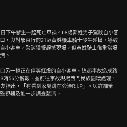
日下午發生一起死亡車禍。68歲鄭姓男子駕駛自小客

口，與對象直行的31歲黃姓機車騎士發生碰撞，導致

自小客車，警消獲報趕抵現場，但黃姓騎士傷重當場

清。

口另一輛正在停等紅燈的自小客車。這起事故造成路

3時56分獲報，並前往事故現場西門民族圓環處理，

指出，「有看到家屬蹲在旁邊R.I.P」。與詳細肇

監視器及進一步調查釐清。
